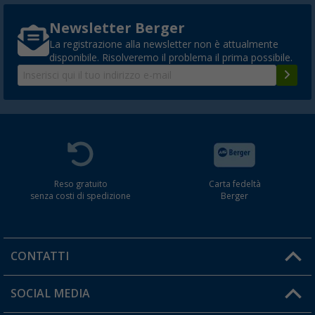
Newsletter Berger
La registrazione alla newsletter non è attualmente
disponibile. Risolveremo il problema il prima possibile.
Reso gratuito
Carta fedeltà
senza costi di spedizione
Berger
CONTATTI
Orari di apertura del servizio:
SOCIAL MEDIA
Lun. - Ven.: 08:00 - 17:00