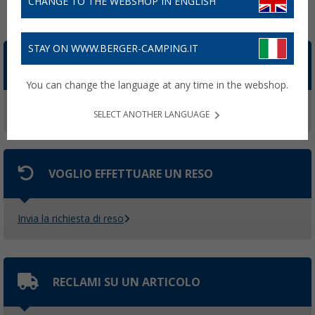
CHANGE TO THE WEBSHOP IN ENGLISH
Argomenti principali
STAY ON WWW.BERGER-CAMPING.IT
DOV'È IL MIO ORDINE?
You can change the language at any time in the webshop.
Controlla lo stato dell'ordine
SELECT ANOTHER LANGUAGE
VOGLIO EFFETTUARE UN RESO
Invia la richiesta di reso
RECLAMI SU UN ARTICOLO