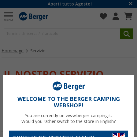
Aperti tutto Agosto!
Homepage
Servizio
IL NOSTRO SERVIZIO
IN UN SOLO SGUARDO!
Servizio da Berger è scritto in lettere MAIUSCOLE, in quanto i
WELCOME TO THE BERGER CAMPING
vostri desideri ci stanno a cuore. In questa area dedicata ai nostri
WEBSHOP!
servizi troverete di tutto: ordini, consegne, consulenze di esperti e
tante altre cose che abbiamo in serbo per voi!
You are currently on www.berger-camping.it.
Would you rather switch to the store in English?