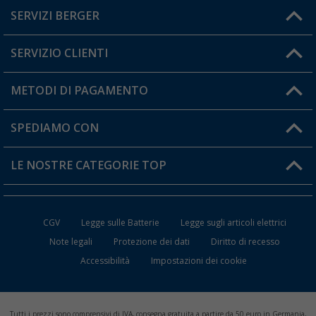
SERVIZI BERGER
Hai una domanda?
SERVIZIO CLIENTI
Diventare rivenditori
Il mio Account
METODI DI PAGAMENTO
Informazioni sulla spedizione
I miei Preferiti
Resi
SPEDIAMO CON
Carta fedeltà Berger
Stato del mio ordine
LE NOSTRE CATEGORIE TOP
FAQ e Contatti
Accessori per Caravan e Camper
CGV
Legge sulle Batterie
Legge sugli articoli elettrici
WC da Campeggio
Note legali
Protezione dei dati
Diritto di recesso
Accessibilità
Impostazioni dei cookie
Mobili per il Campeggio
Frigo Portatili
Tutti i prezzi sono comprensivi di IVA, consegna gratuita a partire da 50 euro in Germania,