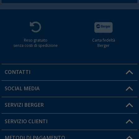
Reso gratuito
Carta fedeltà
senza costi di spedizione
Berger
CONTATTI
Orari di apertura del servizio:
SOCIAL MEDIA
Lun. - Ven.: 08:00 - 17:00
SERVIZI BERGER
Hai una domanda?
SERVIZIO CLIENTI
Diventare rivenditori
Il mio Account
METODI DI PAGAMENTO
Informazioni sulla spedizione