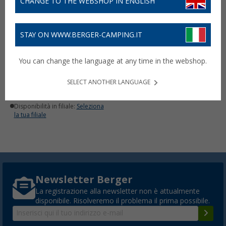
CHANGE TO THE WEBSHOP IN ENGLISH
STAY ON WWW.BERGER-CAMPING.IT
Kidde KFS 500 Flame Out
You can change the language at any time in the webshop.
spray estinguente 500 g
15,
€
99
SELECT ANOTHER LANGUAGE
Disponibile
Disponibilità in filiale:
Seleziona
la tua filiale
Newsletter Berger
La registrazione alla newsletter non è attualmente
disponibile. Risolveremo il problema il prima possibile.