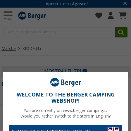
Aperti tutto Agosto!
Marche
KIDDE
(1)
MOSTRA I FILTRI
KIDDE
WELCOME TO THE BERGER CAMPING
Filtrare per:
WEBSHOP!
You are currently on www.berger-camping.it.
Would you rather switch to the store in English?