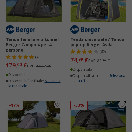
Tenda familiare a tunnel
Tenda universale / Tenda
Berger Campo 4 per 4
pop-up Berger Avila
persone
(62)
(4)
74,
€
99
PVP
89,
€
99
179,
€
00
PVP
229,
€
00
Disponibile
Disponibile
Disponibilità in filiale:
Seleziona
la tua filiale
Disponibilità in filiale:
Seleziona
la tua filiale
-17%
-33%