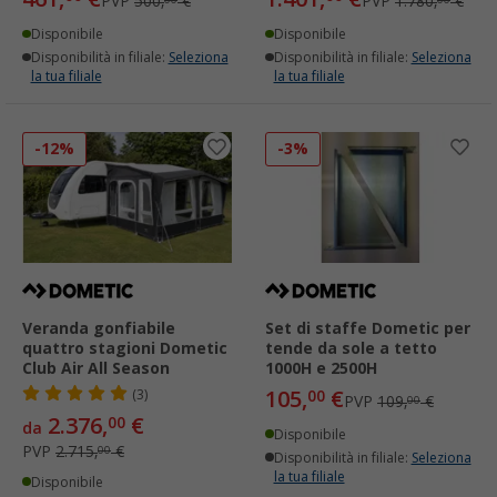
PVP
500,
€
PVP
1.780,
€
Disponibile
Disponibile
Disponibilità in filiale:
Seleziona
Disponibilità in filiale:
Seleziona
la tua filiale
la tua filiale
-12%
-3%
Veranda gonfiabile
Set di staffe Dometic per
quattro stagioni Dometic
tende da sole a tetto
Club Air All Season
1000H e 2500H
105,
€
(3)
00
PVP
109,
€
00
2.376,
€
00
da
Disponibile
PVP
2.715,
€
00
Disponibilità in filiale:
Seleziona
la tua filiale
Disponibile