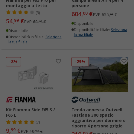
Fiamma per F35 Pro per
Kampa Brean Air 4 per 4
montaggio a tetto
persone
604,
€
(9)
00
PVP
655,
€
00
54,
€
99
PVP
69,
€
40
Disponibile
Disponibilità in filiale:
Seleziona
Disponibile
la tua filiale
Disponibilità in filiale:
Seleziona
la tua filiale
-8%
-29%
Kit Fiamma Side F65 S /
Tenda annessa Outwell
F65 L
Fastlane 300 spazio
aggiuntivo per dormire o
(7)
riporre 4 persone grigio
9,
€
99
PVP
10,
€
90
00