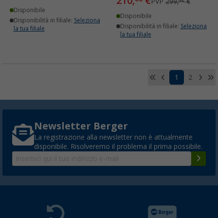
210,
€
PVP
299,
€
95
Disponibile
Disponibile
Disponibilità in filiale:
Seleziona
Disponibilità in filiale:
Seleziona
la tua filiale
la tua filiale
1
2
Newsletter Berger
La registrazione alla newsletter non è attualmente
disponibile. Risolveremo il problema il prima possibile.