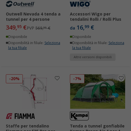
Outwell Nevada 4 tenda a
Accessori Wigo per
tunnel per 4 persone
tendalini Rolli / Rolli Plus
349,
€
16,
€
95
99
PVP
569,
€
da
95
Disponibile
Disponibile
Disponibilità in filiale:
Seleziona
Disponibilità in filiale:
Seleziona
la tua filiale
la tua filiale
Altre versioni disponibili
-20%
-7%
Staffe per tendalino
Tenda a tunnel gonfiabile