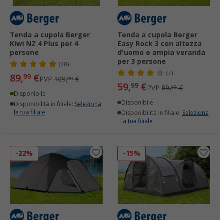
Tenda a cupola Berger
Tenda a cupola Berger
Kiwi NZ 4 Plus per 4
Easy Rock 3 con altezza
persone
d'uomo e ampia veranda
per 3 persone
(28)
(7)
89,
€
99
PVP
109,
€
00
59,
€
99
PVP
89,
€
99
Disponibile
Disponibile
Disponibilità in filiale:
Seleziona
la tua filiale
Disponibilità in filiale:
Seleziona
la tua filiale
-22%
-15%