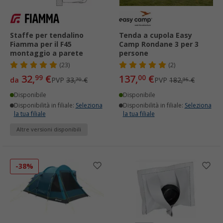
Staffe per tendalino
Tenda a cupola Easy
Fiamma per il F45
Camp Rondane 3 per 3
montaggio a parete
persone
(23)
(2)
32,
€
137,
€
99
00
da
PVP
33,
€
PVP
182,
€
70
95
Disponibile
Disponibile
Disponibilità in filiale:
Seleziona
Disponibilità in filiale:
Seleziona
la tua filiale
la tua filiale
Altre versioni disponibili
-38%