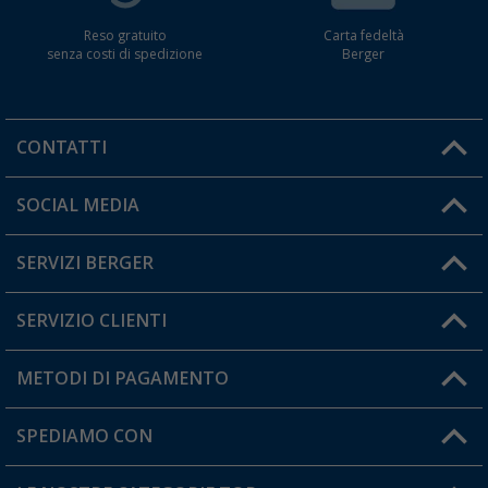
Reso gratuito
Carta fedeltà
senza costi di spedizione
Berger
CONTATTI
Orari di apertura del servizio:
SOCIAL MEDIA
Lun. - Ven.: 08:00 - 17:00
SERVIZI BERGER
Hai una domanda?
SERVIZIO CLIENTI
Diventare rivenditori
Il mio Account
METODI DI PAGAMENTO
Informazioni sulla spedizione
I miei Preferiti
Resi
SPEDIAMO CON
Carta fedeltà Berger
Stato del mio ordine