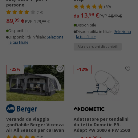
persone
(69)
(14)
13,
€
99
da
PVP
18,
€
00
89,
€
99
PVP
129,
€
00
Disponibile
Disponibile
Disponibilità in filiale:
Seleziona
la tua filiale
Disponibilità in filiale:
Seleziona
la tua filiale
Altre versioni disponibili
-25%
-12%
Veranda da viaggio
Adattatore per tendalini
gonfiabile Berger Vicenza
da tetto Dometic PR-
Air All Season per caravan
Adapt PW 2000 e PW 2500
(14)