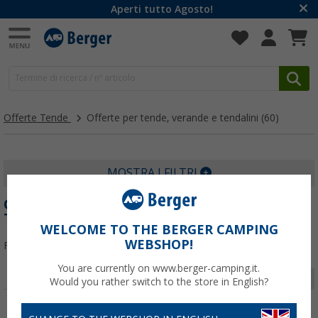
Aperti tutto Agosto!
Offerte Tende
Offerte per tende, verande e tendalini
(60)
MOSTRA I FILTRI
OFFERTE PER TENDE, VERANDE E
TENDALINI
WELCOME TO THE BERGER CAMPING
WEBSHOP!
Filtrare per:
You are currently on www.berger-camping.it.
Pagina 1 da 2
Would you rather switch to the store in English?