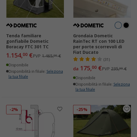
Tenda familiare
Grondaia Dometic
gonfiabile Dometic
RainTec RT con 100 LED
Boracay FTC 301 TC
per porte scorrevoli di
Fiat Ducato
1.154,
€
00
PVP
1.465,
€
00
(31)
Disponibile
175,
€
00
da
PVP
235,
€
00
Disponibilità in filiale:
Seleziona
la tua filiale
Disponibile
Disponibilità in filiale:
Seleziona
la tua filiale
-2%
-25%