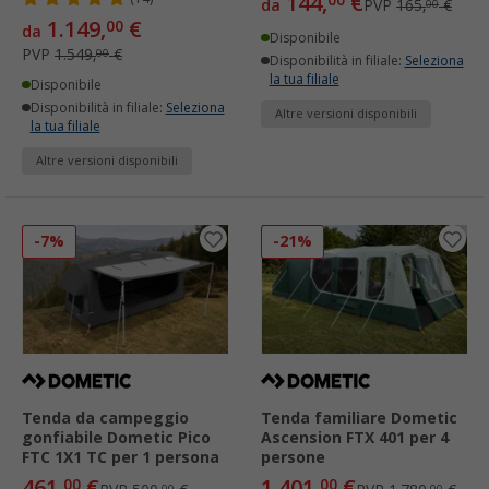
144,
€
00
da
PVP
165,
€
00
1.149,
€
00
da
Disponibile
PVP
1.549,
€
00
Disponibilità in filiale:
Seleziona
la tua filiale
Disponibile
Disponibilità in filiale:
Seleziona
Altre versioni disponibili
la tua filiale
Altre versioni disponibili
-7%
-21%
Tenda da campeggio
Tenda familiare Dometic
gonfiabile Dometic Pico
Ascension FTX 401 per 4
FTC 1X1 TC per 1 persona
persone
461,
€
1.401,
€
00
00
00
00