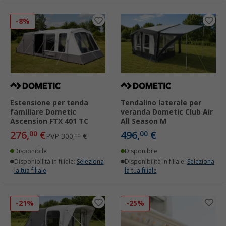
-8%
Estensione per tenda
Tendalino laterale per
familiare Dometic
veranda Dometic Club Air
Ascension FTX 401 TC
All Season M
276,
€
496,
€
00
00
PVP
300,
€
00
Disponibile
Disponibile
Disponibilità in filiale:
Seleziona
Disponibilità in filiale:
Seleziona
la tua filiale
la tua filiale
-21%
-25%