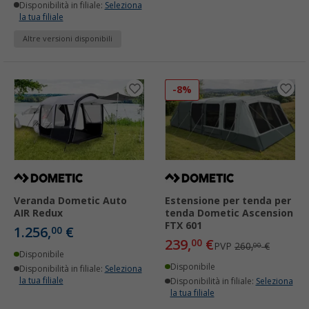
Disponibilità in filiale:
Seleziona
la tua filiale
Altre versioni disponibili
-8%
Veranda Dometic Auto
Estensione per tenda per
AIR Redux
tenda Dometic Ascension
FTX 601
1.256,
€
00
239,
€
00
PVP
260,
€
00
Disponibile
Disponibile
Disponibilità in filiale:
Seleziona
la tua filiale
Disponibilità in filiale:
Seleziona
la tua filiale