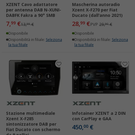
XZENT Cavo adattatore
Mascherina autoradio
per antenna DAB N-XUNI-
Xzent X-F270 per Fiat
DABFK Fakra a 90° SMB
Ducato (dall'anno 2021)
7,
€
28,
€
99
99
13,
€
PVP
29,
€
99
90
Disponibile
Disponibile
Disponibilità in filiale:
Seleziona
Disponibilità in filiale:
Seleziona
la tua filiale
la tua filiale
Stazione multimediale
Infotainer XZENT a 2 DIN
Xzent X-F285
con CarPlay e GAA
sintonizzatore DAB per
450,
€
00
Fiat Ducato con schermo
da 9 pollici