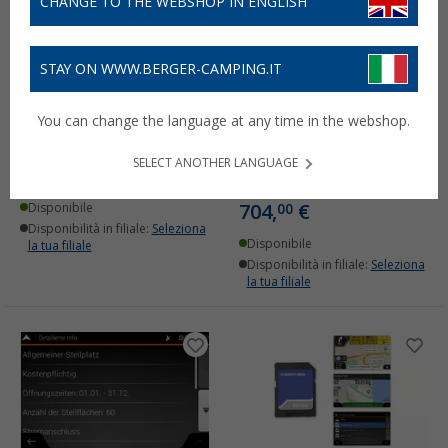
CHANGE TO THE WEBSHOP IN ENGLISH
STAY ON WWW.BERGER-CAMPING.IT
Retrocamera Xzent X-
Stazione multimediale
You can change the language at any time in the webshop.
RVC290 per telaio Fiat
Xzent X-F275 con
Ducato 3
sintonizzatore DAB e
SELECT ANOTHER LANGUAGE
schermo da 8 pollici per
116,
€
00
PVP
129,
€
00
Fiat Ducato
704,
€
Disponibile
00
Disponibilità in filiale:
Seleziona
Disponibile
la tua filiale
Disponibilità in filiale:
Seleziona
la tua filiale