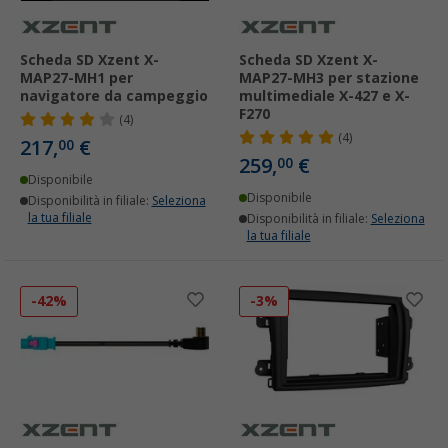
Scheda SD Xzent X-
Scheda SD Xzent X-
MAP27-MH1 per
MAP27-MH3 per stazione
navigatore da campeggio
multimediale X-427 e X-
F270
(4)
(4)
217,
€
00
259,
€
00
Disponibile
Disponibile
Disponibilità in filiale:
Seleziona
la tua filiale
Disponibilità in filiale:
Seleziona
la tua filiale
-42%
-3%