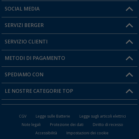
Orari di apertura del servizio:
SOCIAL MEDIA
Lun. - Ven.: 08:00 - 17:00
SERVIZI BERGER
Hai una domanda?
SERVIZIO CLIENTI
Diventare rivenditori
Il mio Account
METODI DI PAGAMENTO
Informazioni sulla spedizione
I miei Preferiti
Resi
SPEDIAMO CON
Carta fedeltà Berger
Stato del mio ordine
LE NOSTRE CATEGORIE TOP
FAQ e Contatti
Accessori per Caravan e Camper
CGV
Legge sulle Batterie
Legge sugli articoli elettrici
WC da Campeggio
Note legali
Protezione dei dati
Diritto di recesso
Accessibilità
Impostazioni dei cookie
Mobili per il Campeggio