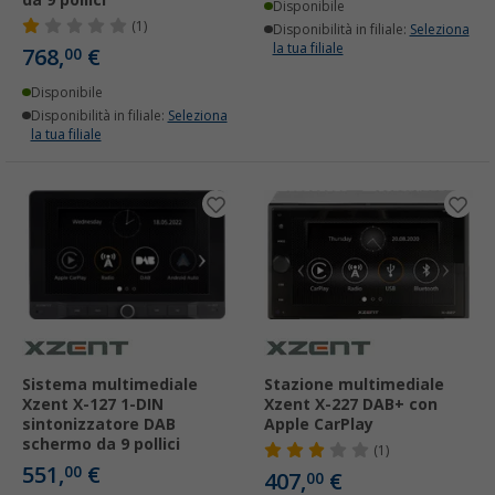
Disponibile
(1)
Disponibilità in filiale:
Seleziona
la tua filiale
768,
€
00
Disponibile
Disponibilità in filiale:
Seleziona
la tua filiale
Sistema multimediale
Stazione multimediale
Xzent X-127 1-DIN
Xzent X-227 DAB+ con
sintonizzatore DAB
Apple CarPlay
schermo da 9 pollici
(1)
551,
€
00
407,
€
00