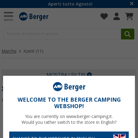
Aperti tutto Agosto!
Marche
Xzent
(11)
MOSTRA I FILTRI
XZENT
WELCOME TO THE BERGER CAMPING
Filtrare per:
WEBSHOP!
You are currently on www.berger-camping.it.
Would you rather switch to the store in English?
-10%