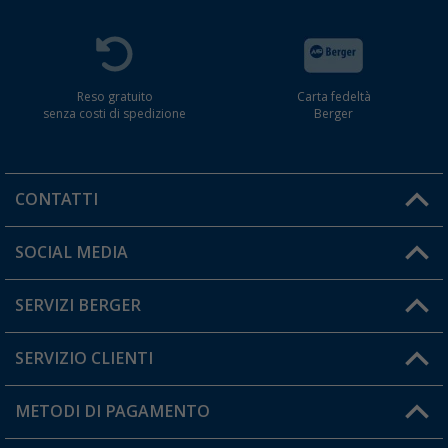
Reso gratuito
Carta fedeltà
senza costi di spedizione
Berger
CONTATTI
Orari di apertura del servizio:
SOCIAL MEDIA
Lun. - Ven.: 08:00 - 17:00
SERVIZI BERGER
Hai una domanda?
SERVIZIO CLIENTI
Diventare rivenditori
Il mio Account
METODI DI PAGAMENTO
Informazioni sulla spedizione
I miei Preferiti