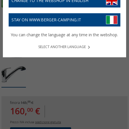
CHANGE TO THE WEBSHOP IN ENGLISH
STAY ON WWW.BERGER-CAMPING.IT
You can change the language at any time in the webshop.
SELECT ANOTHER LANGUAGE
00
finora
165,
€
160,
€
00
Prezzi IVA inclusa
spedizione gratuita