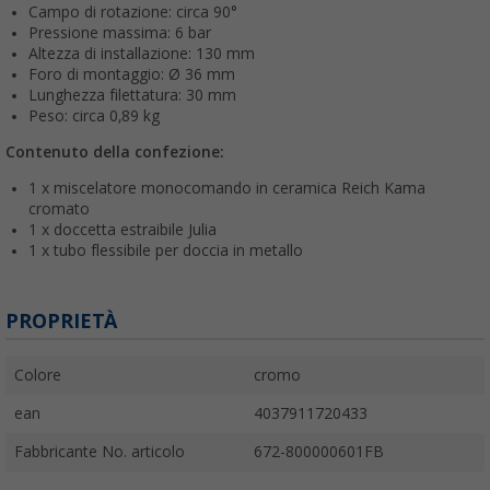
Campo di rotazione: circa 90°
Pressione massima: 6 bar
Altezza di installazione: 130 mm
Foro di montaggio: Ø 36 mm
Lunghezza filettatura: 30 mm
Peso: circa 0,89 kg
Contenuto della confezione:
1 x miscelatore monocomando in ceramica Reich Kama
cromato
1 x doccetta estraibile Julia
1 x tubo flessibile per doccia in metallo
PROPRIETÀ
Colore
cromo
ean
4037911720433
Fabbricante No. articolo
672-800000601FB