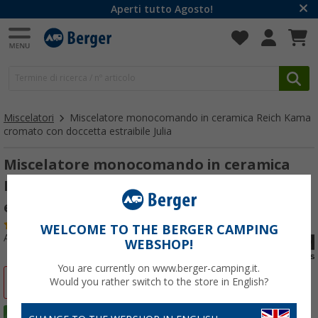
Aperti tutto Agosto!
Miscelatori
Miscelatore monocomando in ceramica Reich Kama
cromato con doccetta estraibile Julia
Miscelatore monocomando in ceramica
Reich Kama cromato con doccetta
estraibile Julia
(14)
WELCOME TO THE BERGER CAMPING
Articolo n: 136570
WEBSHOP!
You are currently on www.berger-camping.it.
-3%
Would you rather switch to the store in English?