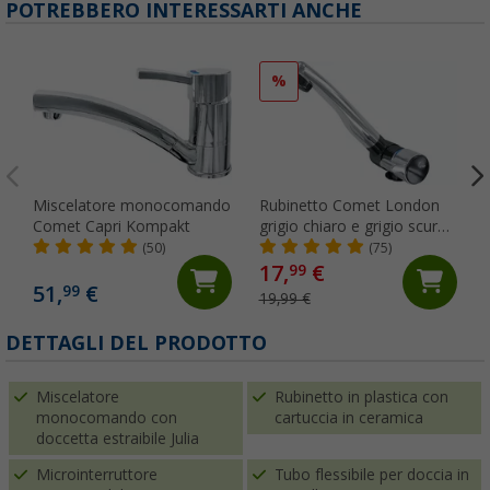
POTREBBERO INTERESSARTI ANCHE
%
Miscelatore monocomando
Rubinetto Comet London
Comet Capri Kompakt
grigio chiaro e grigio scuro,
ribaltabile, con
(50)
(75)
microinterruttore, per
17,
€
99
roulotte e camper, cromato
51,
€
99
19,99 €
DETTAGLI DEL PRODOTTO
Miscelatore
Rubinetto in plastica con
monocomando con
cartuccia in ceramica
doccetta estraibile Julia
Microinterruttore
Tubo flessibile per doccia in