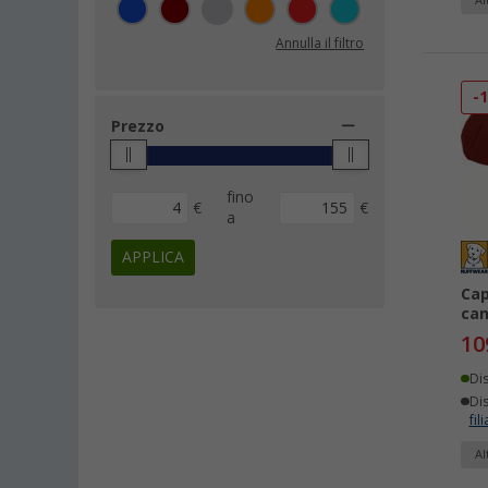
Al
Annulla il filtro
-
Prezzo
fino
€
€
a
APPLICA
Cap
can
10
Di
Dis
fili
Al