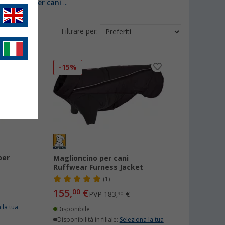
ermeabili per cani
...
Filtrare per:
-15%
per
Maglioncino per cani
Ruffwear Furness Jacket
(1)
155,
€
00
PVP
183,
€
90
 la tua
Disponibile
Disponibilità in filiale:
Seleziona la tua