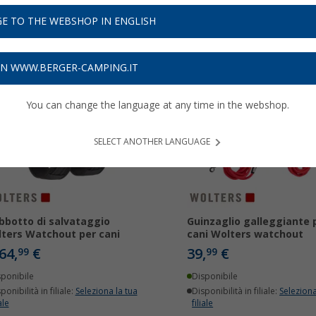
o, outdoor e vacanze in camper.
Per saperne di più su
Vestiti e Imp
E TO THE WEBSHOP IN ENGLISH
ON WWW.BERGER-CAMPING.IT
You can change the language at any time in the webshop.
SELECT ANOTHER LANGUAGE
bbotto di salvataggio
Guinzaglio galleggiante 
ters Watchout per cani
cani Wolters watchout
64,
€
39,
€
99
99
sponibile
Disponibile
ponibilità in filiale:
Seleziona la tua
Disponibilità in filiale:
Seleziona
ale
filiale