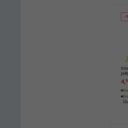
-
Sti
Jol
4,
9
Di
Dis
fili