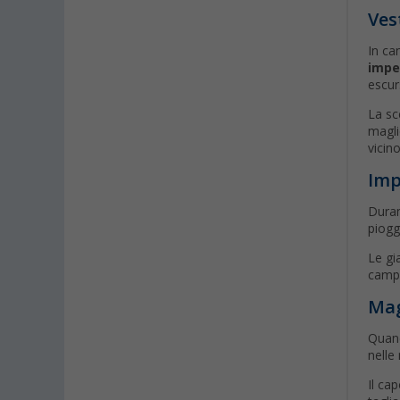
Ves
In ca
impe
escur
La sc
magli
vicino
Imp
Duran
piogg
Le gi
campe
Mag
Quand
nelle
Il ca