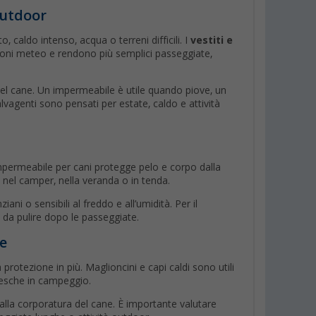
outdoor
, caldo intenso, acqua o terreni difficili. I
vestiti e
ioni meteo e rendono più semplici passeggiate,
 del cane. Un impermeabile è utile quando piove, un
lvagenti sono pensati per estate, caldo e attività
ermeabile per cani protegge pelo e corpo dalla
e nel camper, nella veranda o in tenda.
ni o sensibili al freddo e all’umidità. Per il
 da pulire dopo le passeggiate.
de
otezione in più. Maglioncini e capi caldi sono utili
resche in campeggio.
 alla corporatura del cane. È importante valutare