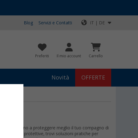
Blog
Servizi e Contatti
IT | DE
Preferiti
Il mio account
Carrello
Novità
OFFERTE
GIO
i per cani aiutano a proteggere meglio il tuo compagno di
nti e scarpe protettive, trovi soluzioni pratiche per