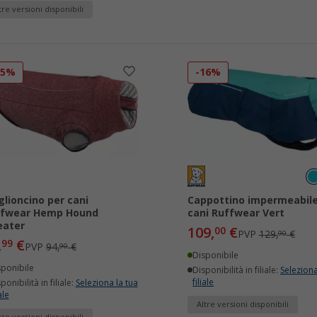
tre versioni disponibili
15%
-16%
lioncino per cani
Cappottino impermeabile
ffwear Hemp Hound
cani Ruffwear Vert
eater
109,
€
00
PVP
129,
€
90
,
€
99
PVP
94,
€
90
Disponibile
sponibile
Disponibilità in filiale:
Seleziona
filiale
ponibilità in filiale:
Seleziona la tua
ale
Altre versioni disponibili