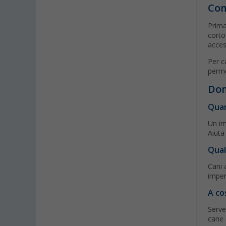
Com
Prima
corto
acces
Per c
perme
Dom
Quan
Un im
Aiuta
Qual
Cani 
imper
A co
Serve
cane 