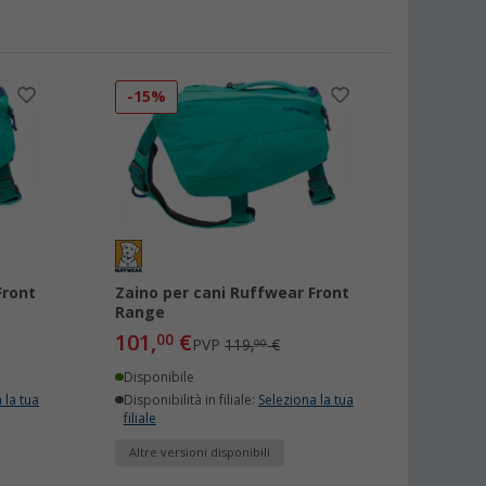
-15%
Front
Zaino per cani Ruffwear Front
Range
101,
€
00
PVP
119,
€
90
Disponibile
 la tua
Disponibilità in filiale:
Seleziona la tua
filiale
Altre versioni disponibili