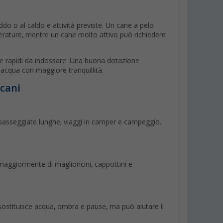
reddo o al caldo e attività previste. Un cane a pelo
erature, mentre un cane molto attivo può richiedere
re e rapidi da indossare. Una buona dotazione
n acqua con maggiore tranquillità.
 cani
 passeggiate lunghe, viaggi in camper e campeggio.
e maggiormente di maglioncini, cappottini e
 sostituisce acqua, ombra e pause, ma può aiutare il