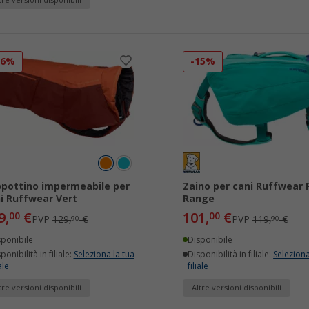
tre versioni disponibili
16%
-15%
pottino impermeabile per
Zaino per cani Ruffwear 
i Ruffwear Vert
Range
9,
€
101,
€
00
00
PVP
129,
€
PVP
119,
€
90
90
sponibile
Disponibile
ponibilità in filiale:
Seleziona la tua
Disponibilità in filiale:
Seleziona
ale
filiale
tre versioni disponibili
Altre versioni disponibili