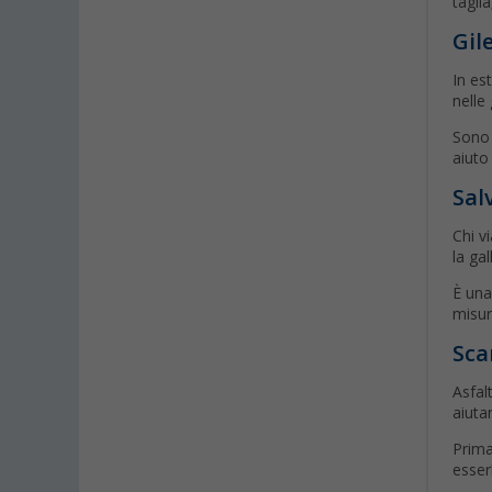
tagli
Gil
In es
nelle
Sono 
aiuto
Sal
Chi v
la gal
È una
misur
Sca
Asfal
aiutan
Prima
esser