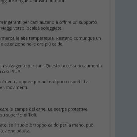
seggiate lunghe o attività outdoor.
 refrigeranti per cani aiutano a offrire un supporto
viaggi verso località soleggiate.
icolarmente le alte temperature. Restano comunque un
e attenzione nelle ore più calde.
i un salvagente per cani. Questo accessorio aumenta
ca o su SUP.
ilmente, oppure per animali poco esperti. La
re i movimenti.
aticare le zampe del cane. Le scarpe protettive
 superfici difficili.
tate, se il suolo è troppo caldo per la mano, può
otezione adatta.