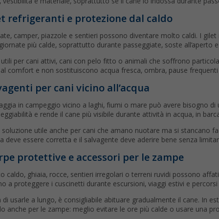
a, vestibilità e materiale, soprattutto se il cane lo indossa durante pas
et refrigeranti e protezione dal caldo
tate, camper, piazzole e sentieri possono diventare molto caldi. I gilet
 giornate più calde, soprattutto durante passeggiate, soste all’aperto e 
utili per cani attivi, cani con pelo fitto o animali che soffrono part
 al comfort e non sostituiscono acqua fresca, ombra, pause frequenti 
vagenti per cani vicino all’acqua
iaggia in campeggio vicino a laghi, fiumi o mare può avere bisogno d
leggiabilità e rende il cane più visibile durante attività in acqua, in bar
 soluzione utile anche per cani che amano nuotare ma si stancano fac
a deve essere corretta e il salvagente deve aderire bene senza limita
rpe protettive e accessori per le zampe
to caldo, ghiaia, rocce, sentieri irregolari o terreni ruvidi possono aff
o a proteggere i cuscinetti durante escursioni, viaggi estivi e percorsi su
 di usarle a lungo, è consigliabile abituare gradualmente il cane. In es
lo anche per le zampe: meglio evitare le ore più calde o usare una pr