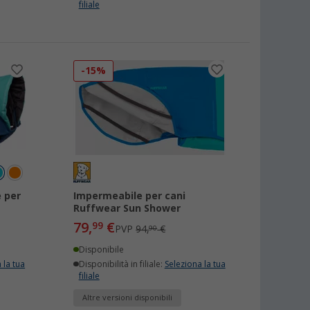
filiale
-15%
 per
Impermeabile per cani
Ruffwear Sun Shower
79,
€
99
PVP
94,
€
90
Disponibile
 la tua
Disponibilità in filiale:
Seleziona la tua
filiale
Altre versioni disponibili