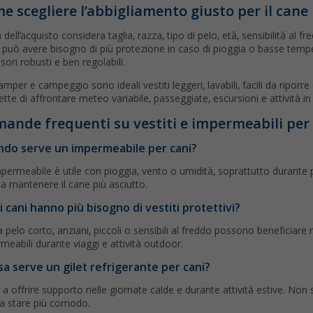
e scegliere l’abbigliamento giusto per il cane
 dell’acquisto considera taglia, razza, tipo di pelo, età, sensibilità al f
 può avere bisogno di più protezione in caso di pioggia o basse temp
sori robusti e ben regolabili.
amper e campeggio sono ideali vestiti leggeri, lavabili, facili da ripor
tte di affrontare meteo variabile, passeggiate, escursioni e attività i
ande frequenti su vestiti e impermeabili per
do serve un impermeabile per cani?
permeabile è utile con pioggia, vento o umidità, soprattutto durante
 a mantenere il cane più asciutto.
i cani hanno più bisogno di vestiti protettivi?
a pelo corto, anziani, piccoli o sensibili al freddo possono beneficiar
meabili durante viaggi e attività outdoor.
sa serve un gilet refrigerante per cani?
 a offrire supporto nelle giornate calde e durante attività estive. Non
a stare più comodo.