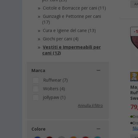
Al
Ciotole e Borracce per cani (11)
Guinzagli e Pettorine per cani
(17)
Cura e Igiene del cane (13)
-
Giochi per cani (4)
Vestiti e Impermeabili per
cani (12)
Marca
Ruffwear (7)
Mag
Wolters (4)
Ru
jollypaw (1)
Sw
79
Annulla il filtro
Di
Dis
fili
Colore