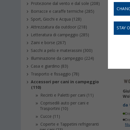
campeggi
Protezione dal vento e dal sole (208)
CHANG
Borracce e caraffe termiche (285)
Sport, Giochi e Acqua (128)
Attrezzatura da outdoor (218)
STAY 
Letteratura di campeggio (285)
Zaini e borse (267)
Sacchi a pelo e materassini (300)
Illuminazione da campeggio (224)
Casa e giardino (83)
Trasporto e fissaggio (78)
Accessori per cani in campeggio
(110)
Giu
Recinti e Paletti per cani (11)
Wol
Coprisedili auto per cani e
da
Trasportini (10)
Di
Cucce (11)
Dis
Coperte e Tappetini refrigeranti
fili
per cani (23)