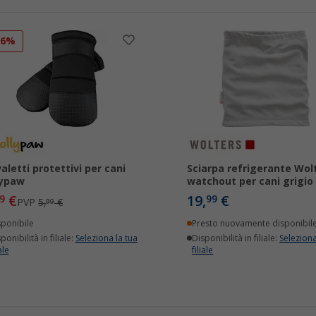
16%
valetti protettivi per cani
Sciarpa refrigerante Wol
lypaw
watchout per cani grigio
€
19,
€
9
99
PVP
5,
€
99
sponibile
Presto nuovamente disponibil
ponibilità in filiale:
Seleziona la tua
Disponibilità in filiale:
Seleziona
ale
filiale