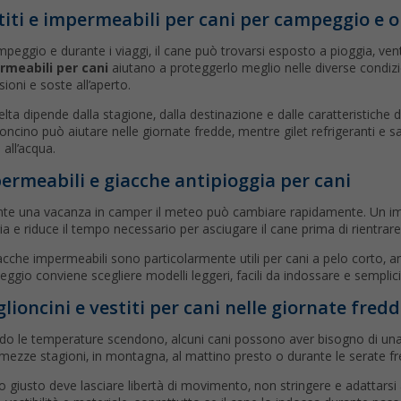
titi e impermeabili per cani per campeggio e 
mpeggio e durante i viaggi, il cane può trovarsi esposto a pioggia, vento
rmeabili per cani
aiutano a proteggerlo meglio nelle diverse condiz
sioni e soste all’aperto.
elta dipende dalla stagione, dalla destinazione e dalle caratteristiche
oncino può aiutare nelle giornate fredde, mentre gilet refrigeranti e sa
 all’acqua.
ermeabili e giacche antipioggia per cani
te una vacanza in camper il meteo può cambiare rapidamente. Un imp
ia e riduce il tempo necessario per asciugare il cane prima di rientrar
acche impermeabili sono particolarmente utili per cani a pelo corto, anzia
ggio conviene scegliere modelli leggeri, facili da indossare e semplici
lioncini e vestiti per cani nelle giornate fred
o le temperature scendono, alcuni cani possono aver bisogno di una pr
 mezze stagioni, in montagna, al mattino presto o durante le serate f
po giusto deve lasciare libertà di movimento, non stringere e adattarsi