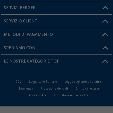
SERVIZI BERGER
Hai una domanda?
SERVIZIO CLIENTI
Diventare rivenditori
Il mio Account
METODI DI PAGAMENTO
Informazioni sulla spedizione
I miei Preferiti
Resi
SPEDIAMO CON
Carta fedeltà Berger
Stato del mio ordine
LE NOSTRE CATEGORIE TOP
FAQ e Contatti
Accessori per Caravan e Camper
CGV
Legge sulle Batterie
Legge sugli articoli elettrici
WC da Campeggio
Note legali
Protezione dei dati
Diritto di recesso
Accessibilità
Impostazioni dei cookie
Mobili per il Campeggio
Frigo Portatili