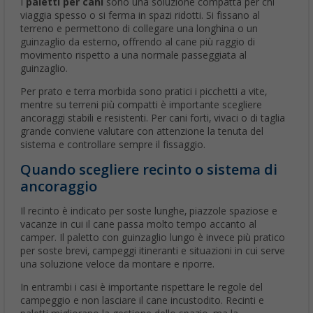
I
paletti per cani
sono una soluzione compatta per chi
viaggia spesso o si ferma in spazi ridotti. Si fissano al
terreno e permettono di collegare una longhina o un
guinzaglio da esterno, offrendo al cane più raggio di
movimento rispetto a una normale passeggiata al
guinzaglio.
Per prato e terra morbida sono pratici i picchetti a vite,
mentre su terreni più compatti è importante scegliere
ancoraggi stabili e resistenti. Per cani forti, vivaci o di taglia
grande conviene valutare con attenzione la tenuta del
sistema e controllare sempre il fissaggio.
Quando scegliere recinto o sistema di
ancoraggio
Il recinto è indicato per soste lunghe, piazzole spaziose e
vacanze in cui il cane passa molto tempo accanto al
camper. Il paletto con guinzaglio lungo è invece più pratico
per soste brevi, campeggi itineranti e situazioni in cui serve
una soluzione veloce da montare e riporre.
In entrambi i casi è importante rispettare le regole del
campeggio e non lasciare il cane incustodito. Recinti e