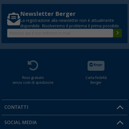
Newsletter Berger
La registrazione alla newsletter non è attualmente
disponibile. Risolveremo il problema il prima possibile.
Reso gratuito
Carta fedeltà
senza costi di spedizione
Berger
CONTATTI
Orari di apertura del servizio:
SOCIAL MEDIA
Lun. - Ven.: 08:00 - 17:00