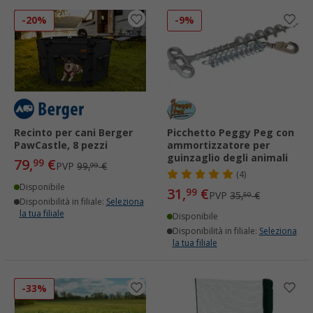
-20%
-9%
Recinto per cani Berger
Picchetto Peggy Peg con
PawCastle, 8 pezzi
ammortizzatore per
guinzaglio degli animali
79,
€
99
PVP
99,
€
99
(4)
Disponibile
31,
€
99
PVP
35,
€
50
Disponibilità in filiale:
Seleziona
la tua filiale
Disponibile
Disponibilità in filiale:
Seleziona
la tua filiale
-33%