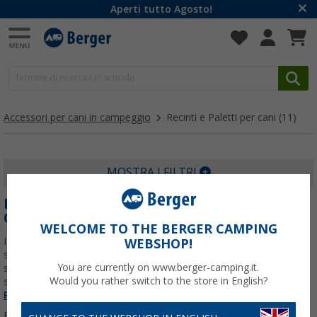
Aperti tutto Agosto!
Accessori per cani in campeggio
Recinti e Paletti per cani
(11)
MOSTRA I FILTRI
RECINTI E PALETTI PER CANI DA
CAMPEGGIO
WELCOME TO THE BERGER CAMPING
I recinti e paletti per cani da campeggio aiutano a creare uno
WEBSHOP!
spazio sicuro vicino al camper, alla veranda o alla tenda. Sono
You are currently on www.berger-camping.it.
soluzioni pratiche per lasciare al cane più libertà di movimento
Would you rather switch to the store in English?
senza rinunciare al controllo durante la
Per saperne di più su
Recinti e Paletti per cani
...
Filtrare per: