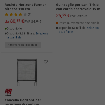
Recinto Horizont Farmer
Guinzaglio per cani Trixie
altezza 110 cm
con corda scorrevole 15 m
25,
€
(1)
99
PVP
29,
€
99
80,
€
99
da
PVP
84,
€
99
Presto nuovamente disponibile
Disponibilità in filiale:
Seleziona
Disponibile
la tua filiale
Disponibilità in filiale:
Seleziona
la tua filiale
Altre versioni disponibili
Cancello Horizont per
recinzioni di confine