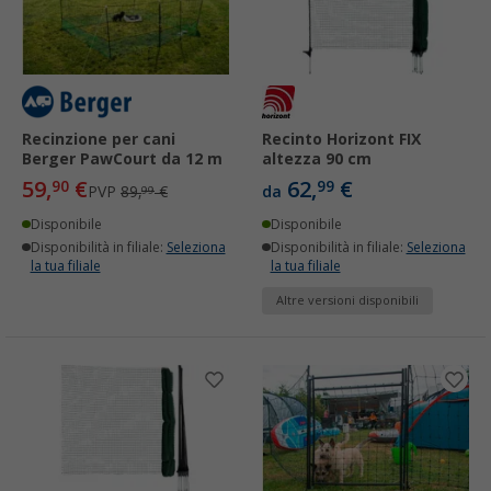
Recinzione per cani
Recinto Horizont FIX
Berger PawCourt da 12 m
altezza 90 cm
59,
€
62,
€
90
99
PVP
89,
€
da
99
Disponibile
Disponibile
Disponibilità in filiale:
Seleziona
Disponibilità in filiale:
Seleziona
la tua filiale
la tua filiale
Altre versioni disponibili