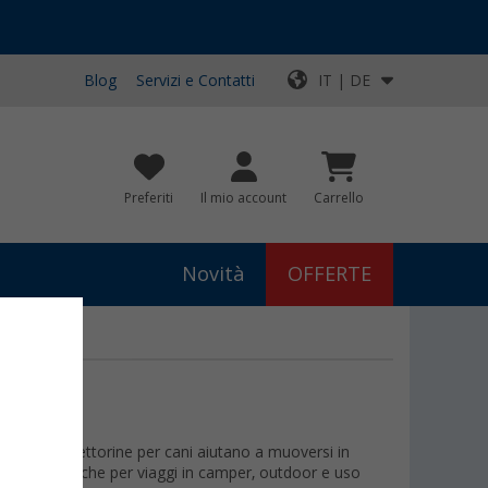
Blog
Servizi e Contatti
IT | DE
Preferiti
Il mio account
Carrello
Novità
OFFERTE
GGIO
inzagli e pettorine per cani aiutano a muoversi in
 soluzioni pratiche per viaggi in camper, outdoor e uso