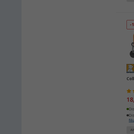
-
Col
18
Di
Dis
fili
Al