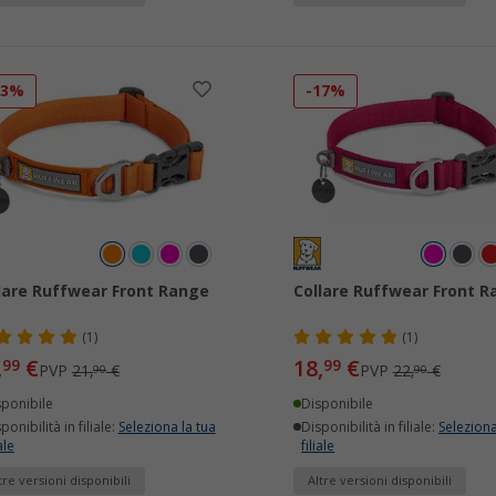
13%
-17%
lare Ruffwear Front Range
Collare Ruffwear Front 
(1)
(1)
,
€
18,
€
99
99
PVP
21,
€
PVP
22,
€
90
90
sponibile
Disponibile
ponibilità in filiale:
Seleziona la tua
Disponibilità in filiale:
Seleziona
ale
filiale
tre versioni disponibili
Altre versioni disponibili