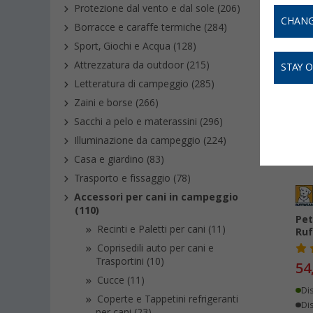
quotidia
Protezione dal vento e dal sole (206)
CHANG
Borracce e caraffe termiche (284)
Sport, Giochi e Acqua (128)
Attrezzatura da outdoor (215)
STAY 
Letteratura di campeggio (285)
-
Zaini e borse (266)
Sacchi a pelo e materassini (296)
Illuminazione da campeggio (224)
Casa e giardino (83)
Trasporto e fissaggio (78)
Accessori per cani in campeggio
(110)
Pet
Recinti e Paletti per cani (11)
Ruf
Coprisedili auto per cani e
Trasportini (10)
54
Cucce (11)
Di
Coperte e Tappetini refrigeranti
Dis
per cani (23)