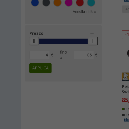
fili
Al
Annulla il filtro
Prezzo
-
fino
€
€
a
APPLICA
Pet
Swi
85
Di
Dis
fili