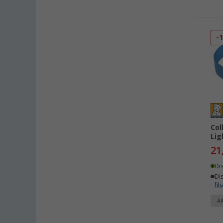
-
Col
Lig
21
Di
Dis
fili
Al