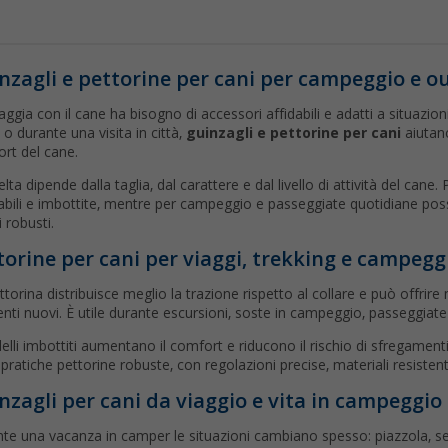
nzagli e pettorine per cani per campeggio e o
iaggia con il cane ha bisogno di accessori affidabili e adatti a situazio
 o durante una visita in città,
guinzagli e pettorine per cani
aiutano
rt del cane.
elta dipende dalla taglia, dal carattere e dal livello di attività del can
abili e imbottite, mentre per campeggio e passeggiate quotidiane posso
i robusti.
torine per cani per viaggi, trekking e campegg
ttorina distribuisce meglio la trazione rispetto al collare e può offrire
nti nuovi. È utile durante escursioni, soste in campeggio, passeggiate 
elli imbottiti aumentano il comfort e riducono il rischio di sfregamenti
pratiche pettorine robuste, con regolazioni precise, materiali resistent
nzagli per cani da viaggio e vita in campeggio
te una vacanza in camper le situazioni cambiano spesso: piazzola, sen