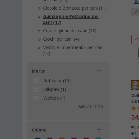
fili
Ciotole e Borracce per cani (11)
Al
Guinzagli e Pettorine per
cani (17)
Cura e Igiene del cane (13)
Giochi per cani (4)
-
Vestiti e Impermeabili per cani
(12)
Marca
Ruffwear (15)
jollypaw (1)
Col
Wolters (1)
Ou
Annulla il filtro
24
Di
Colore
Dis