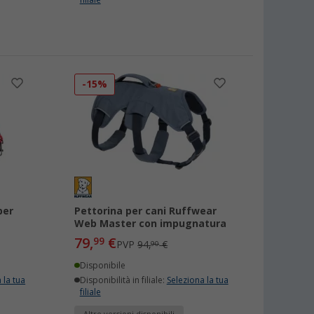
filiale
-15%
per
Pettorina per cani Ruffwear
Web Master con impugnatura
79,
€
99
PVP
94,
€
90
Disponibile
 la tua
Disponibilità in filiale:
Seleziona la tua
filiale