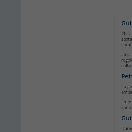
Gui
Chi v
sosta
comfo
La sc
regol
collar
Pet
La pe
ambie
I mod
sono 
Gui
Duran