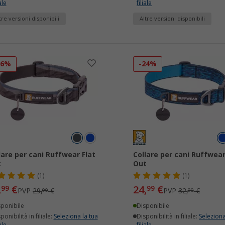
ale
filiale
tre versioni disponibili
Altre versioni disponibili
16%
-24%
lare per cani Ruffwear Flat
Collare per cani Ruffwear
t
Out
(1)
(1)
,
€
24,
€
99
99
PVP
29,
€
PVP
32,
€
90
90
sponibile
Disponibile
ponibilità in filiale:
Seleziona la tua
Disponibilità in filiale:
Seleziona