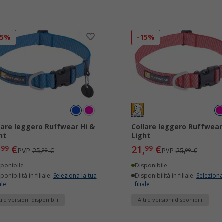
15%
-15%
lare leggero Ruffwear Hi &
Collare leggero Ruffwear
ht
Light
,
€
21,
€
99
99
PVP
25,
€
PVP
25,
€
90
90
sponibile
Disponibile
ponibilità in filiale:
Seleziona la tua
Disponibilità in filiale:
Seleziona
ale
filiale
tre versioni disponibili
Altre versioni disponibili