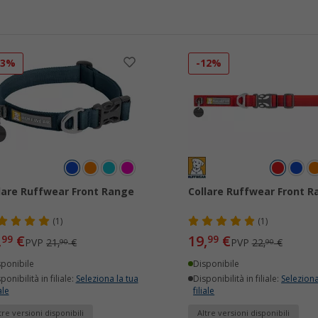
13%
-12%
lare Ruffwear Front Range
Collare Ruffwear Front 
(1)
(1)
,
€
19,
€
99
99
PVP
21,
€
PVP
22,
€
90
90
sponibile
Disponibile
ponibilità in filiale:
Seleziona la tua
Disponibilità in filiale:
Seleziona
ale
filiale
tre versioni disponibili
Altre versioni disponibili