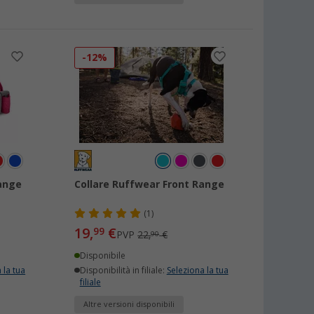
-12%
Range
Collare Ruffwear Front Range
(1)
19,
€
99
PVP
22,
€
90
Disponibile
 la tua
Disponibilità in filiale:
Seleziona la tua
filiale
Altre versioni disponibili