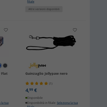
filiale
Altre versioni disponibili
 Flat
Guinzaglio Jollypaw nero
(1)
4,
€
99
Disponibile
 la tua
Disponibilità in filiale:
Seleziona la tua