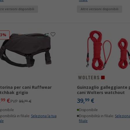
ale
filiale
tre versioni disponibili
Altre versioni disponibili
13%
torina per cani Ruffwear
Guinzaglio galleggiante 
tchbak grigio
cani Wolters watchout
,
€
39,
€
99
99
PVP
99,
€
90
sponibile
Disponibile
ponibilità in filiale:
Seleziona la tua
Disponibilità in filiale:
Seleziona
ale
filiale