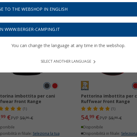
no.
Per saperne di più su
Guinzagli e Pettorine per cani
...
E TO THE WEBSHOP IN ENGLISH
ON WWW.BERGER-CAMPING.IT
8%
-8%
You can change the language at any time in the webshop.
SELECT ANOTHER LANGUAGE
torina imbottita per cani
Pettorina imbottita per c
fwear Front Range
Ruffwear Front Range
(1)
(1)
,
€
54,
€
99
99
PVP
59,
€
PVP
59,
€
90
90
sponibile
Disponibile
ponibilità in filiale:
Seleziona la tua
Disponibilità in filiale:
Seleziona