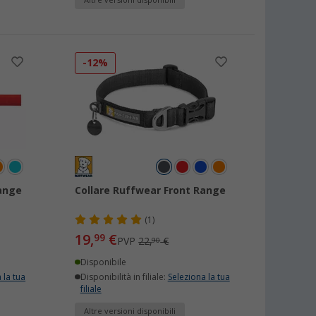
Altre versioni disponibili
-12%
Range
Collare Ruffwear Front Range
(1)
19,
€
99
PVP
22,
€
90
Disponibile
 la tua
Disponibilità in filiale:
Seleziona la tua
filiale
Altre versioni disponibili