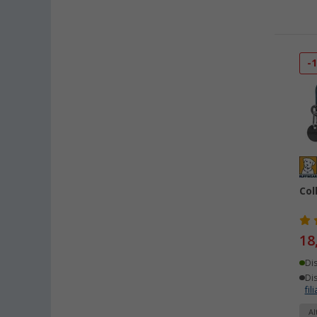
-
Col
18
Di
Dis
fili
Al