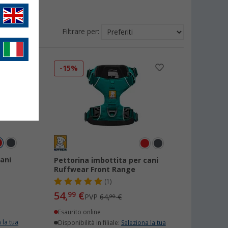
Filtrare per:
-15%
ani
Pettorina imbottita per cani
Ruffwear Front Range
(1)
54,
€
99
PVP
64,
€
90
Esaurito online
 la tua
Disponibilità in filiale:
Seleziona la tua