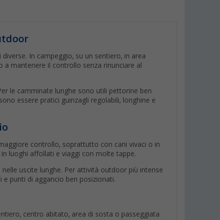
utdoor
ni diverse. In campeggio, su un sentiero, in area
 a mantenere il controllo senza rinunciare al
e. Per le camminate lunghe sono utili pettorine ben
no essere pratici guinzagli regolabili, longhine e
io
 maggiore controllo, soprattutto con cani vivaci o in
in luoghi affollati e viaggi con molte tappe.
 nelle uscite lunghe. Per attività outdoor più intense
i e punti di aggancio ben posizionati.
tiero, centro abitato, area di sosta o passeggiata