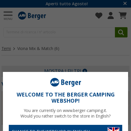
Aperti tutto Agosto!
Temi
Viona Mix & Match
(6)
MOSTRA I FILTRI
VIONA MIX & MATCH
WELCOME TO THE BERGER CAMPING
WEBSHOP!
You are currently on www.berger-camping.it.
Would you rather switch to the store in English?