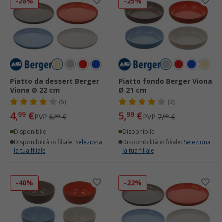
-28%
-25%
Piatto da dessert Berger
Piatto fondo Berger Viona
Viona Ø 22 cm
Ø 21 cm
(5)
(3)
4,
€
5,
€
99
99
PVP
6,
€
PVP
7,
€
99
99
Disponibile
Disponibile
Disponibilità in filiale:
Seleziona
Disponibilità in filiale:
Seleziona
la tua filiale
la tua filiale
-40%
-22%