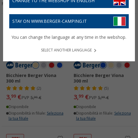
CHANGE TO THE WEBSHOP IN ENGLISH
Filtrare per:
STAY ON WWW.BERGER-CAMPING.IT
-33%
-33%
You can change the language at any time in the webshop.
SELECT ANOTHER LANGUAGE
Bicchiere Berger Viona
Bicchiere Berger Viona
300 ml
300 ml
(2)
(5)
3,
€
3,
€
99
99
PVP
5,
€
PVP
5,
€
99
99
Disponibile
Disponibile
Disponibilità in filiale:
Seleziona
Disponibilità in filiale:
Seleziona
la tua filiale
la tua filiale