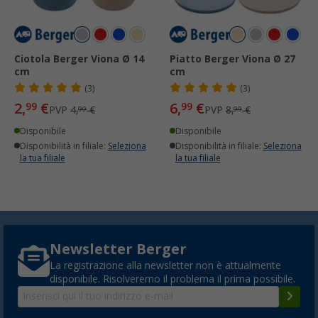
Ciotola Berger Viona Ø 14
Piatto Berger Viona Ø 27
cm
cm
(3)
(3)
2,
€
6,
€
99
99
PVP
4,
€
PVP
8,
€
99
99
Disponibile
Disponibile
Disponibilità in filiale:
Seleziona
Disponibilità in filiale:
Seleziona
la tua filiale
la tua filiale
Newsletter Berger
La registrazione alla newsletter non è attualmente
disponibile. Risolveremo il problema il prima possibile.