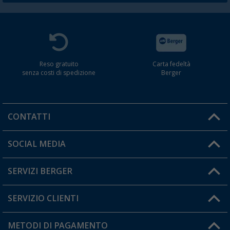
Reso gratuito
Carta fedeltà
senza costi di spedizione
Berger
CONTATTI
Orari di apertura del servizio:
SOCIAL MEDIA
Lun. - Ven.: 08:00 - 17:00
SERVIZI BERGER
Hai una domanda?
SERVIZIO CLIENTI
Diventare rivenditori
Il mio Account
METODI DI PAGAMENTO
Informazioni sulla spedizione