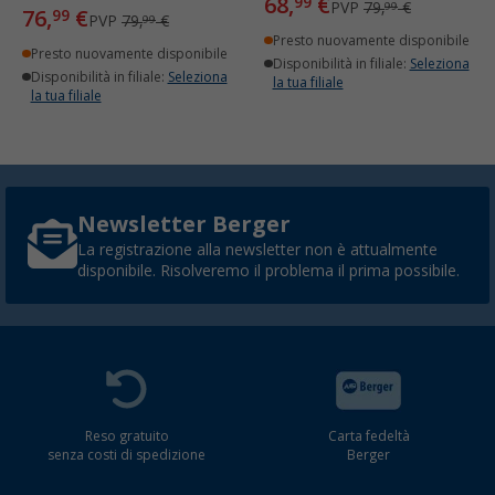
68,
€
99
PVP
79,
€
99
76,
€
99
PVP
79,
€
99
Presto nuovamente disponibile
Presto nuovamente disponibile
Disponibilità in filiale:
Seleziona
Disponibilità in filiale:
Seleziona
la tua filiale
la tua filiale
Newsletter Berger
La registrazione alla newsletter non è attualmente
disponibile. Risolveremo il problema il prima possibile.
Reso gratuito
Carta fedeltà
senza costi di spedizione
Berger