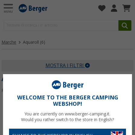
Marche
Aquaroll
(6)
MOSTRA I FILTRI
AQUAROLL
Filtrare per:
WELCOME TO THE BERGER CAMPING
WEBSHOP!
-5%
-26%
You are currently on www.berger-camping.it.
Would you rather switch to the store in English?