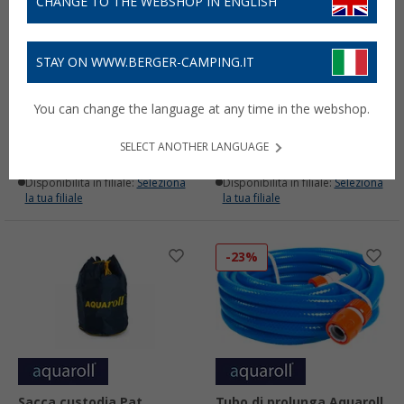
CHANGE TO THE WEBSHOP IN ENGLISH
STAY ON WWW.BERGER-CAMPING.IT
Aquaroll Wastemaster
Supporto in metallo Pat
coperchio protettivo
Aquaroll per serbatoio
You can change the language at any time in the webshop.
idrorepellente 38 litri
con ruote
16,
€
16,
€
99
99
PVP
17,
€
PVP
22,
€
99
99
SELECT ANOTHER LANGUAGE
Disponibile
Disponibile
Disponibilità in filiale:
Seleziona
Disponibilità in filiale:
Seleziona
la tua filiale
la tua filiale
-23%
Sacca custodia Pat
Tubo di prolunga Aquaroll