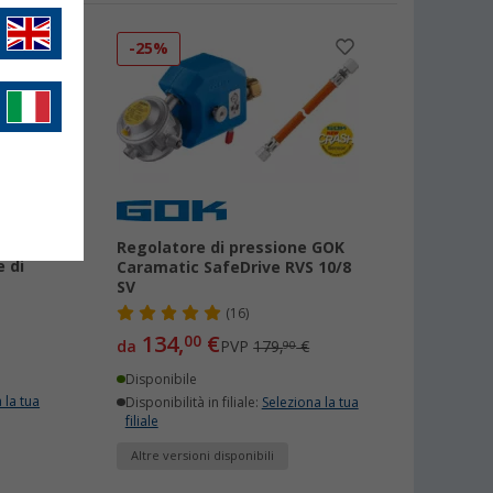
-25%
GOK
Regolatore di pressione GOK
 di
Caramatic SafeDrive RVS 10/8
SV
(16)
134,
€
00
da
PVP
179,
€
90
Disponibile
 la tua
Disponibilità in filiale:
Seleziona la tua
filiale
Altre versioni disponibili