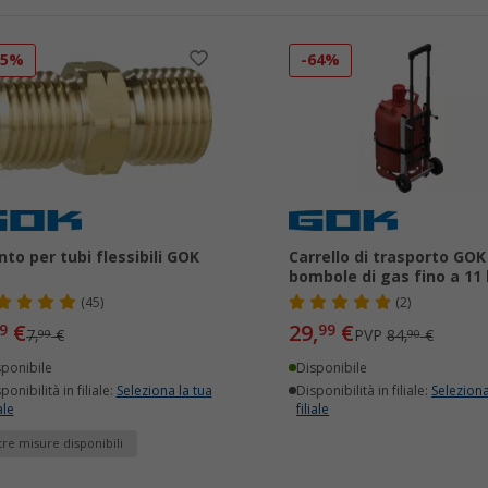
25%
-64%
nto per tubi flessibili GOK
Carrello di trasporto GOK
bombole di gas fino a 11
(45)
(2)
€
29,
€
9
99
7,
€
PVP
84,
€
99
90
sponibile
Disponibile
ponibilità in filiale:
Seleziona la tua
Disponibilità in filiale:
Seleziona
ale
filiale
tre misure disponibili