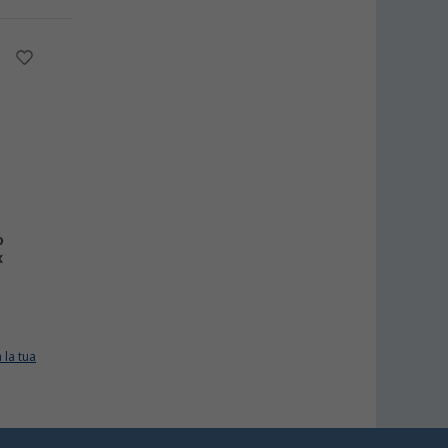
o
x
 la tua