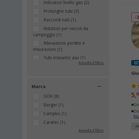
Indicatori livello gas (2)
Prolunghe tubi (3)
-
Raccordi tubi (1)
Riduttori per veicoli da
campeggio (1)
Rilevazione perdite e
misurazioni (1)
Tubi impianto gas (1)
Annulla il filtro
Valvole e Rubinetti gas (1)
Giu
Marca
5,
9
GOK (8)
Berger (1)
Di
Dis
Campko (1)
fili
Caratec (1)
Al
Annulla il filtro