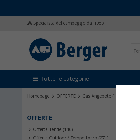
Specialista del campeggio dal 1958
Tutte le categorie
Homepage
OFFERTE
Gas Angebote
(11)
OFFERTE
GAS 
Offerte Tende (146)
Offerte Outdoor / Tempo libero (271)