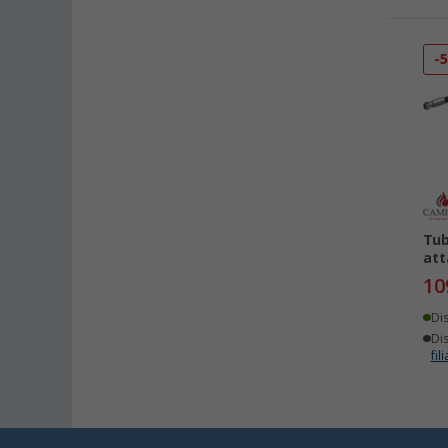
-
Tub
att
10
Di
Dis
fili