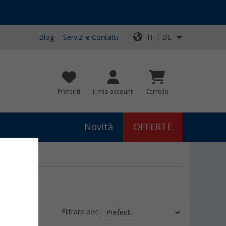
Blog
Servizi e Contatti
IT | DE
Preferiti
Il mio account
Carrello
Novità
OFFERTE
Filtrare per: