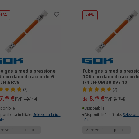
21%
-4%
o gas a media pressione
Tubo gas a media pressi
 con dado di raccordo G
GOK con dado di raccord
 LH a RV8
1/4 LH-ÜM su RVS 10
(2)
(2)
7,
€
8,
€
99
99
PVP
10,
€
da
PVP
9,
€
14
45
sponibile
Disponibile
ponibilità in filiale:
Seleziona la tua
Disponibilità in filiale:
Seleziona
ale
filiale
tre versioni disponibili
Altre versioni disponibili