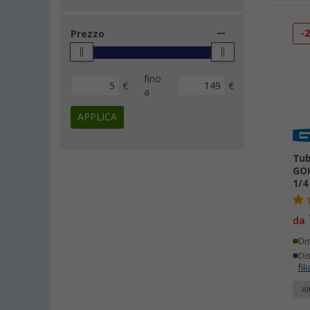
-
Prezzo
fino
€
€
a
APPLICA
Tub
GOK
1/4
da
Di
Dis
fili
Al