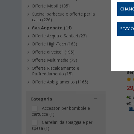
Offerte Mobili (135)
CHANG
-
Cucina, barbecue e offerte per la
casa (226)
Gas Angebote (11)
STAY 
Offerte Acqua e Sanitari (23)
Offerte High-Tech (163)
Offerte di veicoli (195)
Offerte Multimedia (79)
Mis
Offerte Riscaldamento e
Ber
Raffreddamento (15)
Offerte Abbigliamento (1165)
29
Di
Categoria
Dis
Accessori per bombole e
fili
cartucce (1)
Carrellini da spiaggia e per
spesa (1)