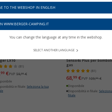
E TO THE WEBSHOP IN ENGLISH
50%
-36%
ON WWW.BERGER-CAMPING.IT
You can change the language at any time in the webshop.
SELECT ANOTHER LANGUAGE
uratore di livello gas
Indicatore di livello gas 
ger LX10
Senso4s Plus per bombole
gas
(81)
(81)
,
€
99
PVP
59,
€
99
68,
€
99
PVP
109,
€
00
sponibile
Disponibile
ponibilità in filiale:
Seleziona la tua
ale
Disponibilità in filiale:
Seleziona
filiale