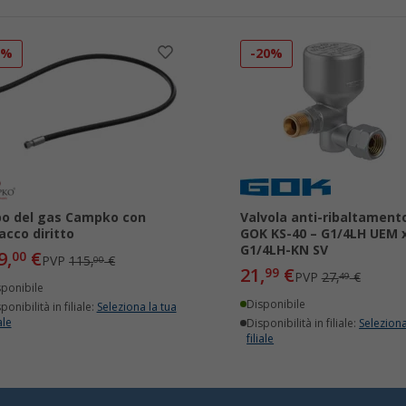
5%
-20%
o del gas Campko con
Valvola anti-ribaltament
acco diritto
GOK KS-40 – G1/4LH UEM 
G1/4LH-KN SV
9,
€
00
PVP
115,
€
00
21,
€
99
PVP
27,
€
49
sponibile
Disponibile
ponibilità in filiale:
Seleziona la tua
ale
Disponibilità in filiale:
Seleziona
filiale