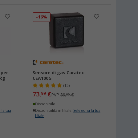
-16%
 per
Sensore di gas Caratec
 kg
CEA100G
(15)
73,
€
99
PVP
89,
€
00
Disponibile
 la tua
Disponibilità in filiale:
Seleziona la tua
filiale