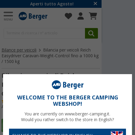
Aperti tutto Agosto!
Bilance per veicoli
Bilancia per veicoli Reich
Easydriver Caravan-Weight-Control fino a 1000 kg
/ 1500 kg
Bilancia per veicoli Reich
Easydriver Caravan-Weight-
Control fino a 1000 kg
WELCOME TO THE BERGER CAMPING
(
Più di
100)
WEBSHOP!
Articolo n: 150050
You are currently on www.berger-camping.it.
Would you rather switch to the store in English?