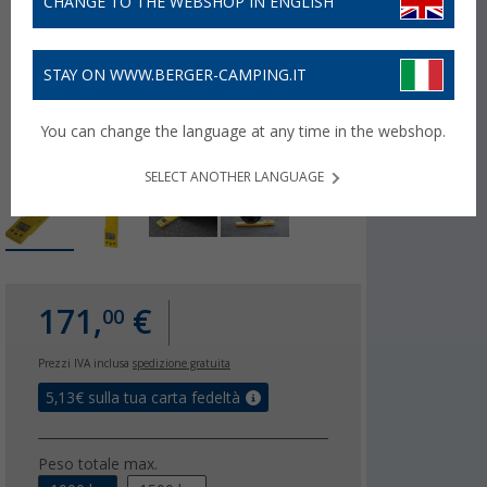
CHANGE TO THE WEBSHOP IN ENGLISH
STAY ON WWW.BERGER-CAMPING.IT
You can change the language at any time in the webshop.
SELECT ANOTHER LANGUAGE
171,
€
00
Prezzi IVA inclusa
spedizione gratuita
5,13
€ sulla tua carta fedeltà
Peso totale max.