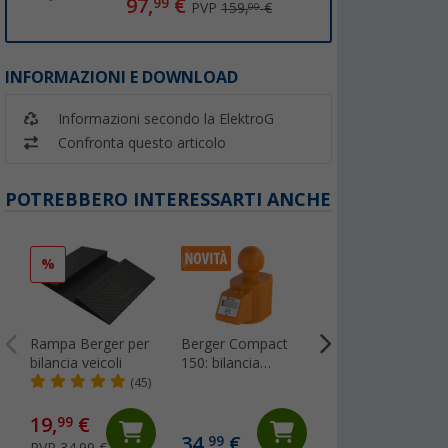
97,
€
99
PVP
159,
€
00
INFORMAZIONI E DOWNLOAD
Informazioni secondo la ElektroG
Confronta questo articolo
POTREBBERO INTERESSARTI ANCHE
%
%
Rampa Berger per
Berger Compact
Cuscinetto d'aria
bilancia veicoli
150: bilancia
per pneumatici
digitale per il carico
Flat-Jack Camper
(45)
(70
di appoggio fino a
2.0 per veicoli fin
150 kg per gancio
a 6 tonnellate e
19,
€
130,- €
99
di traino
fino a 305 mm di
34,
€
99
PVP 34,99 €
PVP 149,- €