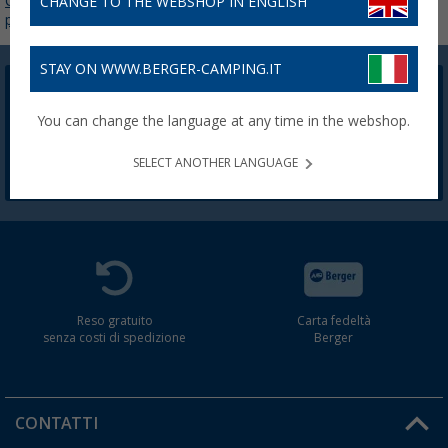
Consigli per
Tende
CHANGE TO THE WEBSHOP IN ENGLISH
principianti
STAY ON WWW.BERGER-CAMPING.IT
Newsletter Berger
You can change the language at any time in the webshop.
La registrazione alla newsletter non è attualmente
disponibile. Risolveremo il problema il prima possibile.
SELECT ANOTHER LANGUAGE
Reso gratuito
Carta fedeltà
senza costi di spedizione
Berger
CONTATTI