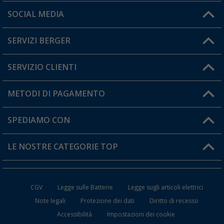
Orari di apertura del servizio:
SOCIAL MEDIA
Lun. - Ven.: 08:00 - 17:00
SERVIZI BERGER
Hai una domanda?
SERVIZIO CLIENTI
Diventare rivenditori
Il mio Account
METODI DI PAGAMENTO
Informazioni sulla spedizione
I miei Preferiti
Resi
SPEDIAMO CON
Carta fedeltà Berger
Stato del mio ordine
LE NOSTRE CATEGORIE TOP
FAQ e Contatti
Accessori per Caravan e Camper
CGV
Legge sulle Batterie
Legge sugli articoli elettrici
WC da Campeggio
Note legali
Protezione dei dati
Diritto di recesso
Accessibilità
Impostazioni dei cookie
Mobili per il Campeggio