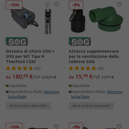
-16%
-8%
Sistema di sfiato SOG +
Attacco supplementare
SOG per WC Tipo H
per la ventilazione della
Thetford C220
toilette SOG
(62)
(40)
180,
€
15,
€
00
99
da
PVP
215,
€
da
PVP
17,
€
00
50
Disponibile
Disponibile
Disponibilità in filiale:
Seleziona
Disponibilità in filiale:
Seleziona
la tua filiale
la tua filiale
Altre versioni disponibili
Altre versioni disponibili
-16%
-9%