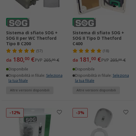
Sistema di sfiato SOG +
Sistema di sfiato SOG +
SOG II per WC Thetford
SOG II Tipo D Thetford
Tipo B C200
C400
(57)
(18)
180,
€
181,
€
00
00
da
PVP
205,
€
da
PVP
205,
€
00
00
Disponibile
Disponibile
Disponibilità in filiale:
Seleziona
Disponibilità in filiale:
Seleziona
la tua filiale
la tua filiale
Altre versioni disponibili
Altre versioni disponibili
-12%
-3%