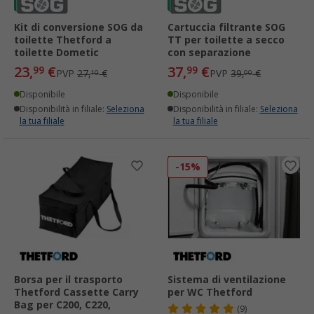
Kit di conversione SOG da
Cartuccia filtrante SOG
toilette Thetford a
TT per toilette a secco
toilette Dometic
con separazione
23,
€
37,
€
99
99
PVP
27,
€
PVP
39,
€
10
00
Disponibile
Disponibile
Disponibilità in filiale:
Seleziona
Disponibilità in filiale:
Seleziona
la tua filiale
la tua filiale
-15%
Borsa per il trasporto
Sistema di ventilazione
Thetford Cassette Carry
per WC Thetford
Bag per C200, C220,
(9)