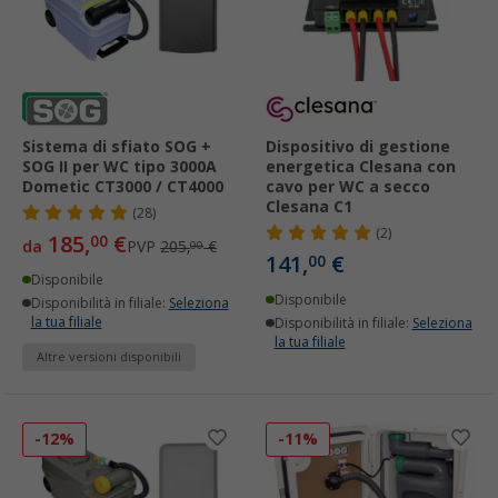
Sistema di sfiato SOG +
Dispositivo di gestione
SOG II per WC tipo 3000A
energetica Clesana con
Dometic CT3000 / CT4000
cavo per WC a secco
Clesana C1
(28)
(2)
185,
€
00
da
PVP
205,
€
00
141,
€
00
Disponibile
Disponibile
Disponibilità in filiale:
Seleziona
la tua filiale
Disponibilità in filiale:
Seleziona
la tua filiale
Altre versioni disponibili
-12%
-11%