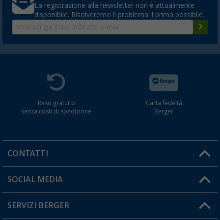
La registrazione alla newsletter non è attualmente
disponibile. Risolveremo il problema il prima possibile.
Reso gratuito
Carta fedeltà
senza costi di spedizione
Berger
CONTATTI
Orari di apertura del servizio:
SOCIAL MEDIA
Lun. - Ven.: 08:00 - 17:00
SERVIZI BERGER
Hai una domanda?