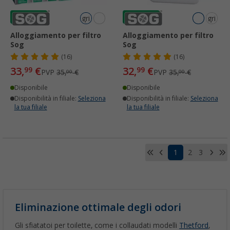
grigio
grigio
scuro
scuro
Alloggiamento per filtro
Alloggiamento per filtro
Sog
Sog
(16)
(16)
33,
€
32,
€
99
99
PVP
35,
€
PVP
35,
€
00
00
Disponibile
Disponibile
Disponibilità in filiale:
Seleziona
Disponibilità in filiale:
Seleziona
la tua filiale
la tua filiale
1
2
3
Eliminazione ottimale degli odori
Gli sfiatatoi per toilette, come i collaudati modelli
Thetford
,