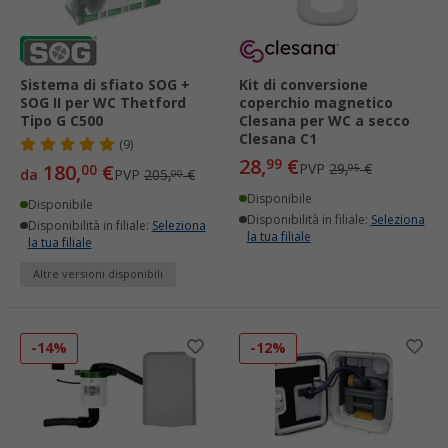
Sistema di sfiato SOG +
Kit di conversione
SOG II per WC Thetford
coperchio magnetico
Tipo G C500
Clesana per WC a secco
Clesana C1
(9)
28,
€
99
180,
€
PVP
29,
€
00
95
da
PVP
205,
€
00
Disponibile
Disponibile
Disponibilità in filiale:
Seleziona
Disponibilità in filiale:
Seleziona
la tua filiale
la tua filiale
Altre versioni disponibili
-14%
-12%