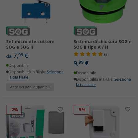
Set microinterruttore
Sistema di chiusura SOG e
SOG e SOG II
SOG II tipo A / H
7,
€
99
(3)
da
9,
€
99
Disponibile
Disponibilità in filiale:
Seleziona
Disponibile
la tua filiale
Disponibilità in filiale:
Seleziona
la tua filiale
Altre versioni disponibili
-2%
-5%