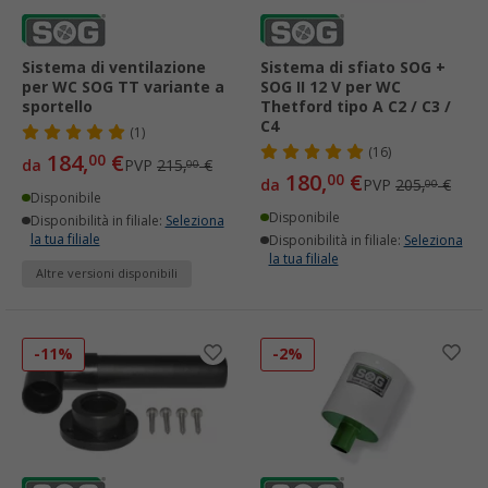
Sistema di ventilazione
Sistema di sfiato SOG +
per WC SOG TT variante a
SOG II 12 V per WC
sportello
Thetford tipo A C2 / C3 /
C4
(1)
(16)
184,
€
00
da
PVP
215,
€
00
180,
€
00
da
PVP
205,
€
00
Disponibile
Disponibile
Disponibilità in filiale:
Seleziona
la tua filiale
Disponibilità in filiale:
Seleziona
la tua filiale
Altre versioni disponibili
-11%
-2%