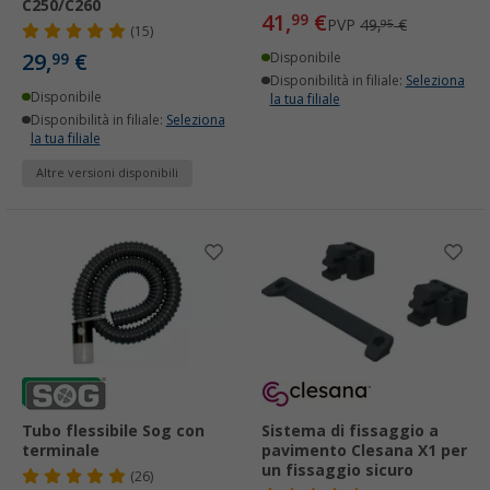
C250/C260
41,
€
99
PVP
49,
€
95
(15)
29,
€
99
Disponibile
Disponibilità in filiale:
Seleziona
Disponibile
la tua filiale
Disponibilità in filiale:
Seleziona
la tua filiale
Altre versioni disponibili
Tubo flessibile Sog con
Sistema di fissaggio a
terminale
pavimento Clesana X1 per
un fissaggio sicuro
(26)