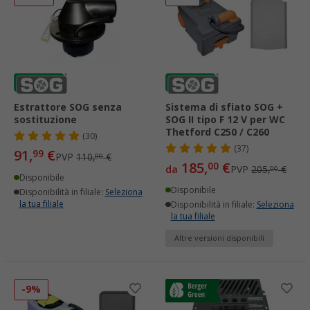
Estrattore SOG senza
Sistema di sfiato SOG +
sostituzione
SOG II tipo F 12 V per WC
Thetford C250 / C260
(30)
(37)
91,
€
99
PVP
110,
€
00
185,
€
00
da
PVP
205,
€
00
Disponibile
Disponibile
Disponibilità in filiale:
Seleziona
la tua filiale
Disponibilità in filiale:
Seleziona
la tua filiale
Altre versioni disponibili
-9%