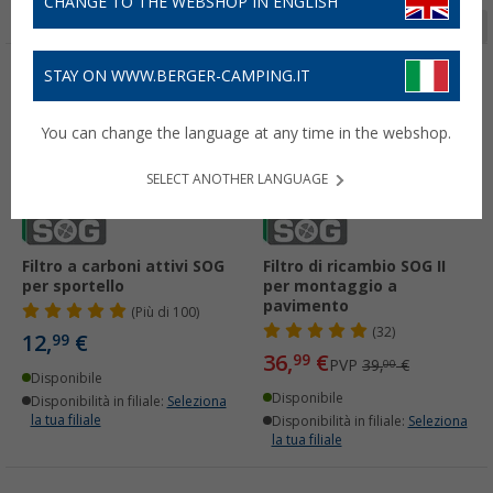
CHANGE TO THE WEBSHOP IN ENGLISH
Pagina 1 da 3
STAY ON WWW.BERGER-CAMPING.IT
-5%
You can change the language at any time in the webshop.
SELECT ANOTHER LANGUAGE
Filtro a carboni attivi SOG
Filtro di ricambio SOG II
per sportello
per montaggio a
pavimento
(
Più di
100)
(32)
12,
€
99
36,
€
99
PVP
39,
€
00
Disponibile
Disponibile
Disponibilità in filiale:
Seleziona
la tua filiale
Disponibilità in filiale:
Seleziona
la tua filiale