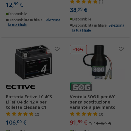
(1)
12,
€
99
38,
€
99
Disponibile
Disponibile
Disponibilità in filiale:
Seleziona
la tua filiale
Disponibilità in filiale:
Seleziona
la tua filiale
-16%
Batteria Ective LC 4CS
Ventola SOG II per WC
LiFePO4 da 12 V per
senza sostituzione
toilette Clesana C1
variante a pavimento
(2)
(3)
106,
€
91,
€
00
99
PVP
110,
€
00