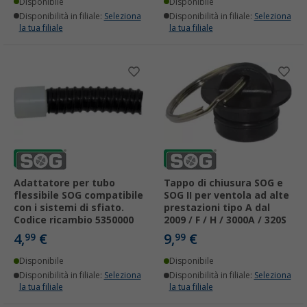
Disponibile
Disponibile
Disponibilità in filiale:
Seleziona
Disponibilità in filiale:
Seleziona
la tua filiale
la tua filiale
Adattatore per tubo
Tappo di chiusura SOG e
flessibile SOG compatibile
SOG II per ventola ad alte
con i sistemi di sfiato.
prestazioni tipo A dal
Codice ricambio 5350000
2009 / F / H / 3000A / 320S
4,
€
9,
€
99
99
Disponibile
Disponibile
Disponibilità in filiale:
Seleziona
Disponibilità in filiale:
Seleziona
la tua filiale
la tua filiale