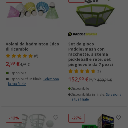
Volani da badminton Edco
Set da gioco
di ricambio
PaddleSmash con
racchette, sistema
(6)
pickleball e rete, set
2,
€
99
4,
€
pieghevole da 7 pezzi
99
(1)
Disponibile
152,
€
00
Disponibilità in filiale:
Seleziona
PVP
199,
€
99
la tua filiale
Disponibile
Disponibilità in filiale:
Seleziona
la tua filiale
-12%
-27%