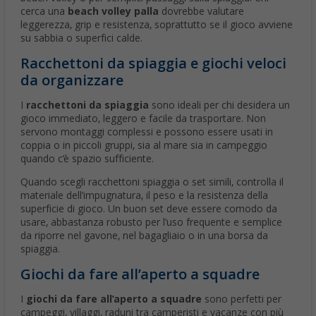
cerca una
beach volley palla
dovrebbe valutare
leggerezza, grip e resistenza, soprattutto se il gioco avviene
su sabbia o superfici calde.
Racchettoni da spiaggia e giochi veloci
da organizzare
I
racchettoni da spiaggia
sono ideali per chi desidera un
gioco immediato, leggero e facile da trasportare. Non
servono montaggi complessi e possono essere usati in
coppia o in piccoli gruppi, sia al mare sia in campeggio
quando c’è spazio sufficiente.
Quando scegli racchettoni spiaggia o set simili, controlla il
materiale dell’impugnatura, il peso e la resistenza della
superficie di gioco. Un buon set deve essere comodo da
usare, abbastanza robusto per l’uso frequente e semplice
da riporre nel gavone, nel bagagliaio o in una borsa da
spiaggia.
Giochi da fare all’aperto a squadre
I
giochi da fare all’aperto a squadre
sono perfetti per
campeggi, villaggi, raduni tra camperisti e vacanze con più