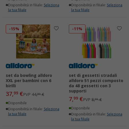
Disponibilità in filiale:
Seleziona
Disponibilità in filiale:
Seleziona
la tua filiale
la tua filiale
-15%
-11%
set da bowling alldoro
set di gessetti stradali
XXL per bambini con 6
alldoro 51 pezzi composto
birilli
da 48 gessetti con 3
supporti
37,
€
99
PVP
44,
€
99
7,
€
99
PVP
8,
€
99
Disponibile
Disponibile
Disponibilità in filiale:
Seleziona
la tua filiale
Disponibilità in filiale:
Seleziona
la tua filiale