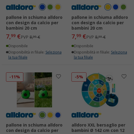
pallone in schiuma alldoro
pallone in schiuma alldoro
con design da calcio per
con design da calcio per
bambini 20 cm
bambini 20 cm
7,
€
7,
€
99
99
PVP
8,
€
PVP
8,
€
99
99
Disponibile
Disponibile
Disponibilità in filiale:
Seleziona
Disponibilità in filiale:
Seleziona
la tua filiale
la tua filiale
-11%
-5%
pallone in schiuma alldoro
alldoro XXL bersaglio per
con design da calcio per
bambini Ø 142 cm con 12