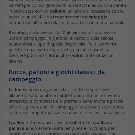
perfetti per coinvolgere bambini, ragazzi e adulti. Una partita
improvvisata con un
pallone
, un lancio di precisione con le
bocce o una sfida con i
racchettoni da spiaggia
permette di alternare relax e attività fisica in modo naturale.
Il vantaggio è la versatilità. Molti giochi possono essere
usati in campeggio, in giardino, al parco o sulla sabbia,
adattandosi al tipo di spazio disponibile. Per i camperisti
questo è un aspetto importante, perché consente di
scegliere pochi articoli ma utilizzabili in tante situazioni
diverse.
Bocce, palloni e giochi classici da
campeggio
Le
bocce
sono un grande classico del tempo libero
all’aperto. Sono adatte a partite tranquille, non richiedono
attrezzature complesse e si prestano bene anche a piccole
sfide tra generazioni. In campeggio funzionano soprattutto
su terreni compatti, piazzole ampie o aree dedicate al gioco.
I
palloni
offrono ancora più possibilità. Una
palla da
pallavolo
può essere usata per giocare in gruppo, per il
beach volley o per semplici passaggi sulla spiaggia. Chi