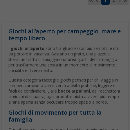
1
2
Giochi all’aperto per campeggio, mare e
tempo libero
I
giochi all’aperto
sono tra gli accessori più semplici e utili
da portare in vacanza. Bastano un prato, una piazzola
libera, un tratto di spiaggia o un’area giochi del campeggio
per trasformare una sosta in un momento di movimento,
socialità e divertimento.
Questa categoria raccoglie giochi pensati per chi viaggia in
camper, caravan o van e cerca attività pratiche, leggere e
facili da condividere. Dalle
bocce
ai
palloni
, dai racchettoni
ai giochi di squadra, ogni prodotto aiuta a vivere più tempo
all’aria aperta senza occupare troppo spazio a bordo.
Giochi di movimento per tutta la
famiglia
Durante una vacanza outdoor, i giochi di movimento sono