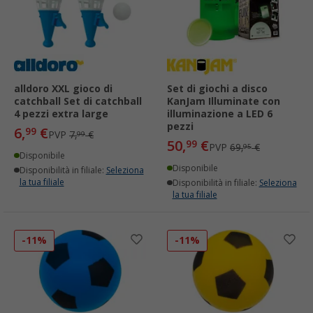
alldoro XXL gioco di
Set di giochi a disco
catchball Set di catchball
KanJam Illuminate con
4 pezzi extra large
illuminazione a LED 6
pezzi
6,
€
99
PVP
7,
€
99
50,
€
99
PVP
69,
€
95
Disponibile
Disponibile
Disponibilità in filiale:
Seleziona
la tua filiale
Disponibilità in filiale:
Seleziona
la tua filiale
-11%
-11%