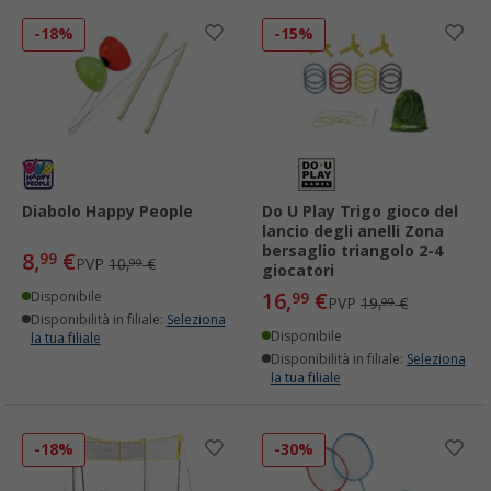
-18%
-15%
Diabolo Happy People
Do U Play Trigo gioco del
lancio degli anelli Zona
bersaglio triangolo 2-4
8,
€
99
PVP
10,
€
99
giocatori
16,
€
Disponibile
99
PVP
19,
€
99
Disponibilità in filiale:
Seleziona
Disponibile
la tua filiale
Disponibilità in filiale:
Seleziona
la tua filiale
-18%
-30%