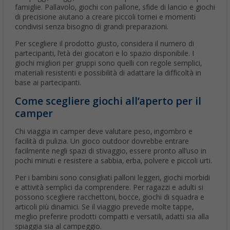
famiglie. Pallavolo, giochi con pallone, sfide di lancio e giochi
di precisione aiutano a creare piccoli tornei e momenti
condivisi senza bisogno di grandi preparazioni.
Per scegliere il prodotto giusto, considera il numero di
partecipanti, l’età dei giocatori e lo spazio disponibile. I
giochi migliori per gruppi sono quelli con regole semplici,
materiali resistenti e possibilità di adattare la difficoltà in
base ai partecipanti.
Come scegliere giochi all’aperto per il
camper
Chi viaggia in camper deve valutare peso, ingombro e
facilità di pulizia. Un gioco outdoor dovrebbe entrare
facilmente negli spazi di stivaggio, essere pronto all’uso in
pochi minuti e resistere a sabbia, erba, polvere e piccoli urti.
Per i bambini sono consigliati palloni leggeri, giochi morbidi
e attività semplici da comprendere. Per ragazzi e adulti si
possono scegliere racchettoni, bocce, giochi di squadra e
articoli più dinamici. Se il viaggio prevede molte tappe,
meglio preferire prodotti compatti e versatili, adatti sia alla
spiaggia sia al campeggio.