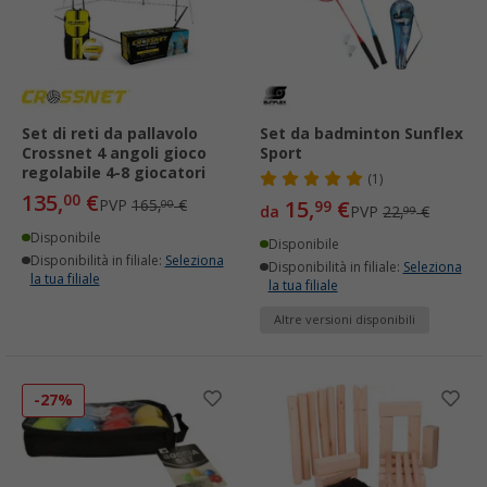
Set di reti da pallavolo
Set da badminton Sunflex
Crossnet 4 angoli gioco
Sport
regolabile 4-8 giocatori
(1)
135,
€
00
PVP
165,
€
15,
€
00
99
da
PVP
22,
€
99
Disponibile
Disponibile
Disponibilità in filiale:
Seleziona
Disponibilità in filiale:
Seleziona
la tua filiale
la tua filiale
Altre versioni disponibili
-27%