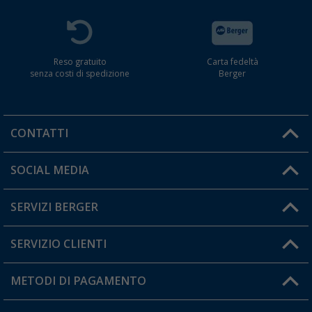
Reso gratuito
Carta fedeltà
senza costi di spedizione
Berger
CONTATTI
Orari di apertura del servizio:
SOCIAL MEDIA
Lun. - Ven.: 08:00 - 17:00
SERVIZI BERGER
Hai una domanda?
SERVIZIO CLIENTI
Diventare rivenditori
Il mio Account
METODI DI PAGAMENTO
Informazioni sulla spedizione
I miei Preferiti