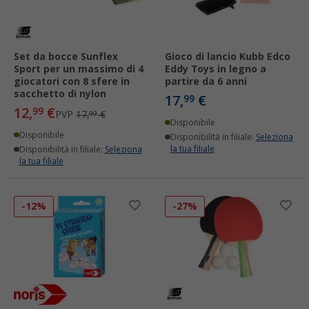
Set da bocce Sunflex
Gioco di lancio Kubb Edco
Sport per un massimo di 4
Eddy Toys in legno a
giocatori con 8 sfere in
partire da 6 anni
sacchetto di nylon
17,
€
99
12,
€
99
PVP
17,
€
99
Disponibile
Disponibile
Disponibilità in filiale:
Seleziona
la tua filiale
Disponibilità in filiale:
Seleziona
la tua filiale
-12%
-27%