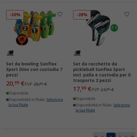
-30%
-28%
Set da bowling Sunflex
Set da racchette da
Sport Dino con custodia 7
pickleball Sunflex Sport
pezzi
incl. palla e custodia per il
trasporto 2 pezzi
20,
€
99
PVP
29,
€
99
17,
€
99
PVP
24,
€
99
Disponibile
Disponibile
Disponibilità in filiale:
Seleziona
la tua filiale
Disponibilità in filiale:
Seleziona
la tua filiale