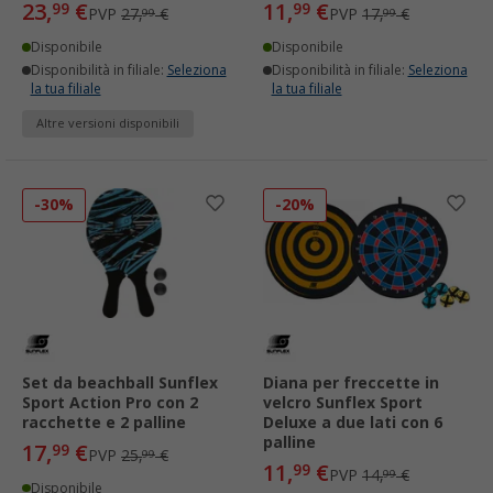
23,
€
11,
€
99
99
PVP
27,
€
PVP
17,
€
99
99
Disponibile
Disponibile
Disponibilità in filiale:
Seleziona
Disponibilità in filiale:
Seleziona
la tua filiale
la tua filiale
Altre versioni disponibili
-30%
-20%
Set da beachball Sunflex
Diana per freccette in
Sport Action Pro con 2
velcro Sunflex Sport
racchette e 2 palline
Deluxe a due lati con 6
palline
17,
€
99
PVP
25,
€
99
11,
€
99
PVP
14,
€
99
Disponibile