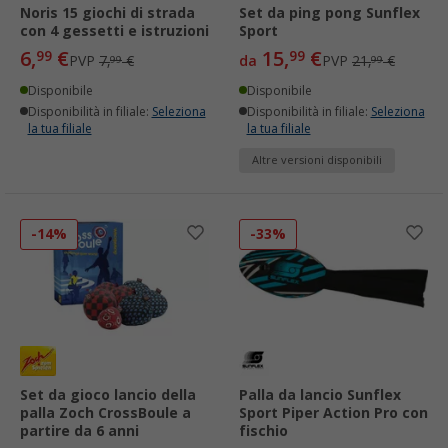
Noris 15 giochi di strada
Set da ping pong Sunflex
con 4 gessetti e istruzioni
Sport
6,
€
15,
€
99
99
PVP
7,
€
da
PVP
21,
€
99
99
Disponibile
Disponibile
Disponibilità in filiale:
Seleziona
Disponibilità in filiale:
Seleziona
la tua filiale
la tua filiale
Altre versioni disponibili
-14%
-33%
Set da gioco lancio della
Palla da lancio Sunflex
palla Zoch CrossBoule a
Sport Piper Action Pro con
partire da 6 anni
fischio