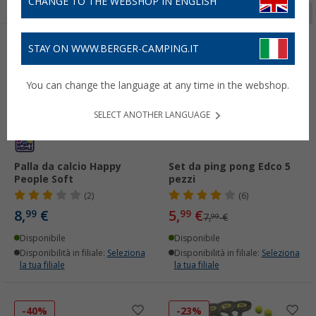
CHANGE TO THE WEBSHOP IN ENGLISH
Pagina 1 da 2
STAY ON WWW.BERGER-CAMPING.IT
-25%
You can change the language at any time in the webshop.
SELECT ANOTHER LANGUAGE
Palla da calcio Happy
Set da ping pong Edco 5
People Soft
pezzi
(2)
(6)
8,
€
5,
€
99
99
7,
€
99
Disponibile
Disponibile
Disponibilità in filiale:
Seleziona
Disponibilità in filiale:
Seleziona
la tua filiale
la tua filiale
-40%
-23%