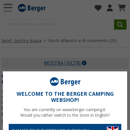
Sport, Giochi e Acqua
Giochi all’aperto e di movimento
(35)
MOSTRA I FILTRI
GIOCHI ALL’APERTO E MOVIMENTO PER
CAMPEGGIO E OUTDOOR
I giochi all’aperto rendono più vivace ogni giornata in campeggio, al
WELCOME TO THE BERGER CAMPING
mare o in giardino. In questa categoria trovi bocce, palloni,
WEBSHOP!
racchettoni da spiaggia e giochi di movimento pensati per famiglie,
bambini e gruppi di amici. Soluzioni
Per saperne di più su
Giochi
You are currently on www.berger-camping.it.
all’aperto e di movimento
...
Would you rather switch to the store in English?
Filtrare per: