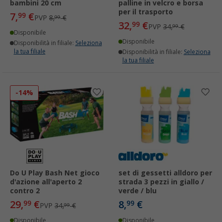
bambini 20 cm
palline in velcro e borsa
per il trasporto
7,
€
99
PVP
8,
€
99
32,
€
99
PVP
34,
€
99
Disponibile
Disponibile
Disponibilità in filiale:
Seleziona
la tua filiale
Disponibilità in filiale:
Seleziona
la tua filiale
-14%
Do U Play Bash Net gioco
set di gessetti alldoro per
d'azione all'aperto 2
strada 3 pezzi in giallo /
contro 2
verde / blu
29,
€
8,
€
99
99
PVP
34,
€
99
Disponibile
Disponibile