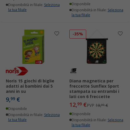
Disponibile
Disponibilità in filiale:
Seleziona
la tua filiale
Disponibilità in filiale:
Seleziona
la tua filiale
-35%
Noris 15 giochi di biglie
Diana magnetica per
adatti ai bambini dai 5
freccette Sunflex Sport
anni in su
stampata su entrambi i
lati con 6 freccette
9,
€
99
12,
€
99
PVP
19,
€
99
Disponibile
Disponibile
Disponibilità in filiale:
Seleziona
la tua filiale
Disponibilità in filiale:
Seleziona
la tua filiale