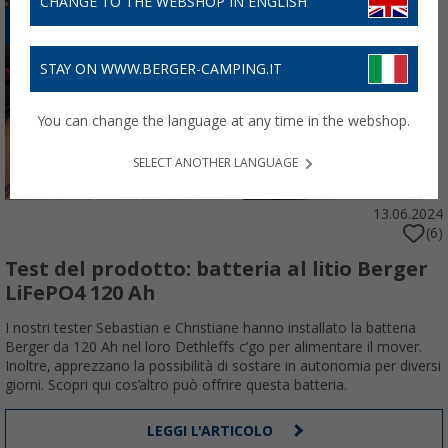
CHANGE TO THE WEBSHOP IN ENGLISH
ELETTRONICA
STAY ON WWW.BERGER-CAMPING.IT
You can change the language at any time in the webshop.
SELECT ANOTHER LANGUAGE
13.06.2024
(6)
Test del prodotto: batteria al litio Berger
LiFePO4 120 Ah
I nostri tester Sebastian e Christiane hanno installato la batteria
Berger da 120 Ah nel loro Dethleffs c’go per alimentare il mover.
Inoltre, apprezzano la possibilità di sostare in autonomia per diversi
giorni. Scopri qui cos’altro può offrire questa batteria.
LEGGI L'ARTICOLO