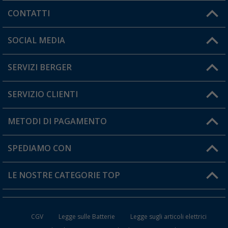
CONTATTI
Orari di apertura del servizio:
SOCIAL MEDIA
Lun. - Ven.: 08:00 - 17:00
SERVIZI BERGER
Hai una domanda?
SERVIZIO CLIENTI
Diventare rivenditori
Il mio Account
METODI DI PAGAMENTO
Informazioni sulla spedizione
I miei Preferiti
Resi
SPEDIAMO CON
Carta fedeltà Berger
Stato del mio ordine
LE NOSTRE CATEGORIE TOP
FAQ e Contatti
Accessori per Caravan e Camper
CGV
Legge sulle Batterie
Legge sugli articoli elettrici
WC da Campeggio