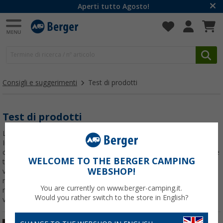
Aperti tutto Agosto!
Consigli e suggerimenti
Test di prodotti
Test di prodotti
La vera qualità di un prodotto si vede soprattutto nell’uso pratico.
In questa categoria trovi test di prodotti dedicati ad accessori da
campeggio, attrezzatura outdoor e soluzioni per camper, caravan e
WELCOME TO THE BERGER CAMPING
tenda. I nostri tester provano gli articoli in condizioni reali e li
WEBSHOP!
valutano in base a criteri importanti come funzionalità, praticità,
robustezza, comfort e rapporto qualità-prezzo. Così puoi orientarti
You are currently on www.berger-camping.it.
meglio nella scelta e trovare prodotti affidabili per le tue prossime
Would you rather switch to the store in English?
vacanze in campeggio.