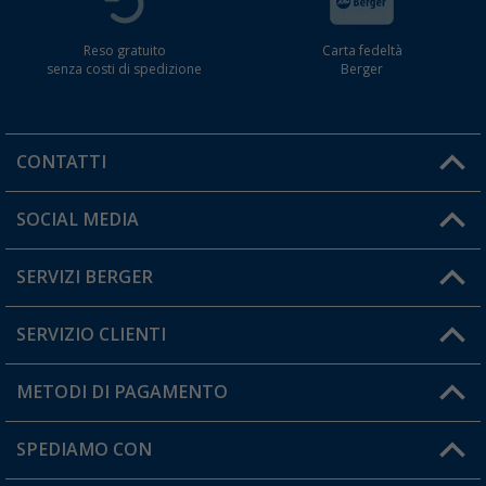
Reso gratuito
Carta fedeltà
senza costi di spedizione
Berger
CONTATTI
Orari di apertura del servizio:
SOCIAL MEDIA
Lun. - Ven.: 08:00 - 17:00
SERVIZI BERGER
Hai una domanda?
SERVIZIO CLIENTI
Diventare rivenditori
Il mio Account
METODI DI PAGAMENTO
Informazioni sulla spedizione
I miei Preferiti
Resi
SPEDIAMO CON
Carta fedeltà Berger