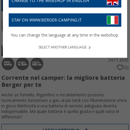
CHANGE TO THE WEBSHOP IN ENGLISH
ELETTRONICA
STAY ON WWW.BERGER-CAMPING.IT
You can change the language at any time in the webshop.
SELECT ANOTHER LANGUAGE
24.11.2025
(2)
Corrente nel camper: la migliore batteria
Berger per te
Anche se fornello, frigorifero e riscaldamento possono
teoricamente funzionare a gas, al più tardi con l’illuminazione entra
in gioco l’elettricità e una batteria di servizio adeguata diventa
indispensabile. Ma quale batteria è quella giusta e quali sono le
differenze?