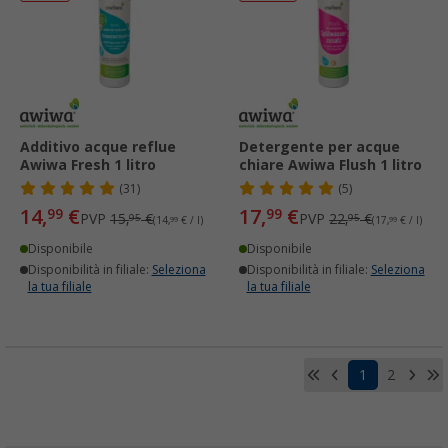
Additivo acque reflue
Detergente per acque
Awiwa Fresh 1 litro
chiare Awiwa Flush 1 litro
(31)
(5)
14,
€
17,
€
99
99
PVP
15,
€
PVP
22,
€
95
95
(14,
99
€ / l)
(17,
99
€ / l)
Disponibile
Disponibile
Disponibilità in filiale:
Seleziona
Disponibilità in filiale:
Seleziona
la tua filiale
la tua filiale
1
2