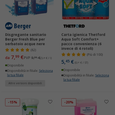
Disgregante sanitario
Carta igienica Thetford
Berger Fresh Blue per
Aqua Soft Comfort+
serbatoio acque nere
pacco convenienza (6
invece di 4 rotoli)
(82)
(
Più di
100)
7,
€
99
da
PVP
9,
€
99
(3,
20
€ / l)
5,
€
45
(0,
91
€ / ST)
Disponibile
Disponibile
Disponibilità in filiale:
Seleziona
la tua filiale
Disponibilità in filiale:
Seleziona
la tua filiale
Altre versioni disponibili
-15%
-20%