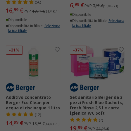
(56)
6,
€
99
PVP
7,
€
95
(13,
98
€ / l)
16,
€
99
PVP
17,
€
95
(21,
78
€ / l)
Disponibile
Disponibile
Disponibilità in filiale:
Seleziona
la tua filiale
Disponibilità in filiale:
Seleziona
la tua filiale
-21%
-37%
Additivo concentrato
Set sanitario Berger da 3
Berger Eco Clean per
pezzi Fresh Blue Sachets,
acqua di risciacquo 1 litro
Fresh Rinse 2,5 l e carta
igienica WC Soft
(12)
(7)
14,
€
99
PVP
18,
€
99
(14,
99
€ / l)
19,
€
99
PVP
31,
€
99