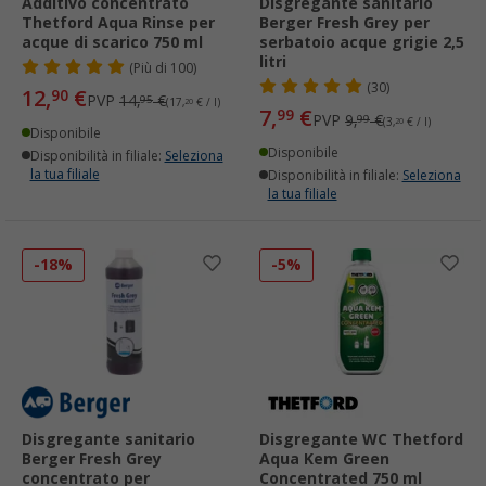
Additivo concentrato
Disgregante sanitario
Thetford Aqua Rinse per
Berger Fresh Grey per
acque di scarico 750 ml
serbatoio acque grigie 2,5
litri
(
Più di
100)
(30)
12,
€
90
PVP
14,
€
95
(17,
20
€ / l)
7,
€
99
PVP
9,
€
99
(3,
20
€ / l)
Disponibile
Disponibile
Disponibilità in filiale:
Seleziona
la tua filiale
Disponibilità in filiale:
Seleziona
la tua filiale
-18%
-5%
Disgregante sanitario
Disgregante WC Thetford
Berger Fresh Grey
Aqua Kem Green
concentrato per
Concentrated 750 ml