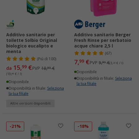
Additivo sanitario per
Additivo sanitario Berger
toilette Solbio Original
Fresh Rinse per serbatoio
biologico eucalipto e
acque chiare 2,5 l
menta
(67)
(
Più di
100)
7,
€
99
PVP
9,
€
99
(3,
20
€ / l)
15,
€
99
da
PVP
18,
€
99
Disponibile
(19,
99
€ / l)
Disponibilità in filiale:
Seleziona
Disponibile
la tua filiale
Disponibilità in filiale:
Seleziona
la tua filiale
Altre versioni disponibili
-21%
-18%