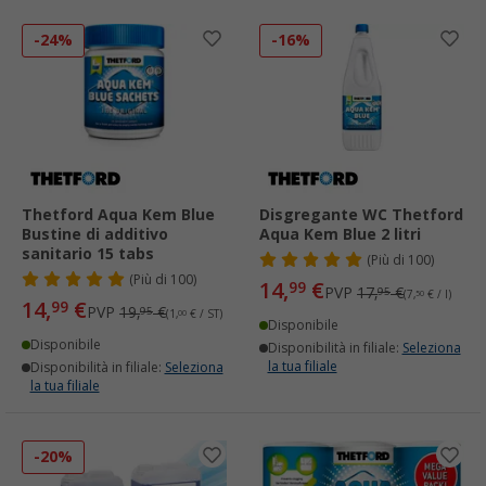
-24%
-16%
Thetford Aqua Kem Blue
Disgregante WC Thetford
Bustine di additivo
Aqua Kem Blue 2 litri
sanitario 15 tabs
(
Più di
100)
(
Più di
100)
14,
€
99
PVP
17,
€
95
(7,
50
€ / l)
14,
€
99
PVP
19,
€
95
(1,
00
€ / ST)
Disponibile
Disponibile
Disponibilità in filiale:
Seleziona
la tua filiale
Disponibilità in filiale:
Seleziona
la tua filiale
-20%