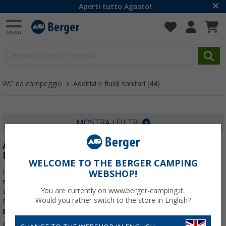
Aperti tutto Agosto!
WC da campeggio
Additivi e fluidi sanitari
(44)
MOSTRA I FILTRI
ADDITIVI, DISGREGANTI E CARTA IGIENICA
PER WC CAMPER
WELCOME TO THE BERGER CAMPING
I prodotti per WC camper aiutano a gestire la toilette chimica in
WEBSHOP!
modo pratico durante ogni viaggio. In questa categoria trovi
You are currently on www.berger-camping.it.
disgreganti liquidi, bustine predosate, additivi per il risciacquo e
Would you rather switch to the store in English?
carta igienica per camper facilmente
Per saperne di più su
Additivi
e fluidi sanitari
...
Filtrare per: