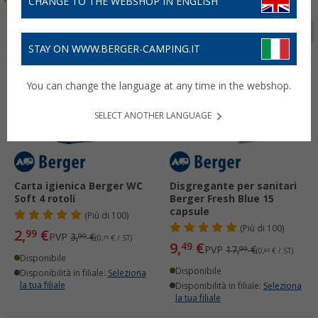
CHANGE TO THE WEBSHOP IN ENGLISH
Pagina 1 da 2
STAY ON WWW.BERGER-CAMPING.IT
-25%
-47%
You can change the language at any time in the webshop.
SELECT ANOTHER LANGUAGE
Carta igienica Berger WC
Disgregante per sanitari
Soft 4 rotoli
Berger Fresh Blue 15
capsule
(
Più di
100)
(
Più di
100)
2,
€
99
PVP
3,
€
99
(0,
75
€ / ST)
9,
€
49
PVP
17,
€
99
(0,
63
€ / ST)
Disponibile
Disponibile
Disponibilità in filiale:
Seleziona
la tua filiale
Disponibilità in filiale:
Seleziona
la tua filiale