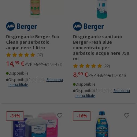
Disgregante Berger Eco
Disgregante sanitario
Clean per serbatoio
Berger Fresh Blue
acque nere 1 litro
concentrato per
serbatoio acque nere 750
(37)
ml
14,
€
99
PVP
18,
€
99
(14,
99
€ / l)
(22)
8,
€
Disponibile
99
PVP
10,
€
99
(11,
99
€ / l)
Disponibilità in filiale:
Seleziona
Disponibile
la tua filiale
Disponibilità in filiale:
Seleziona
la tua filiale
-31%
-16%