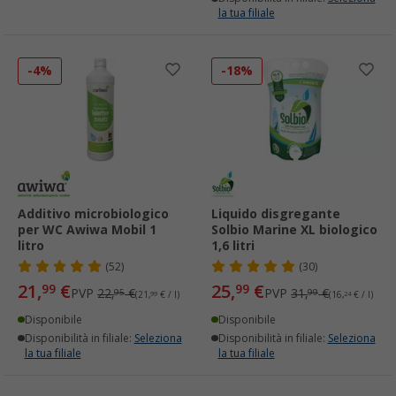
la tua filiale
-4%
-18%
Additivo microbiologico
Liquido disgregante
per WC Awiwa Mobil 1
Solbio Marine XL biologico
litro
1,6 litri
(52)
(30)
21,
€
25,
€
99
99
PVP
22,
€
PVP
31,
€
95
99
(21,
99
€ / l)
(16,
24
€ / l)
Disponibile
Disponibile
Disponibilità in filiale:
Seleziona
Disponibilità in filiale:
Seleziona
la tua filiale
la tua filiale