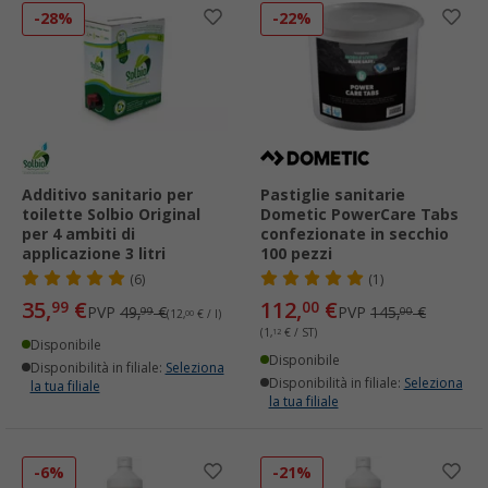
-28%
-22%
Additivo sanitario per
Pastiglie sanitarie
toilette Solbio Original
Dometic PowerCare Tabs
per 4 ambiti di
confezionate in secchio
applicazione 3 litri
100 pezzi
(6)
(1)
35,
€
112,
€
99
00
PVP
49,
€
PVP
145,
€
99
00
(12,
00
€ / l)
(1,
12
€ / ST)
Disponibile
Disponibile
Disponibilità in filiale:
Seleziona
Disponibilità in filiale:
Seleziona
la tua filiale
la tua filiale
-6%
-21%