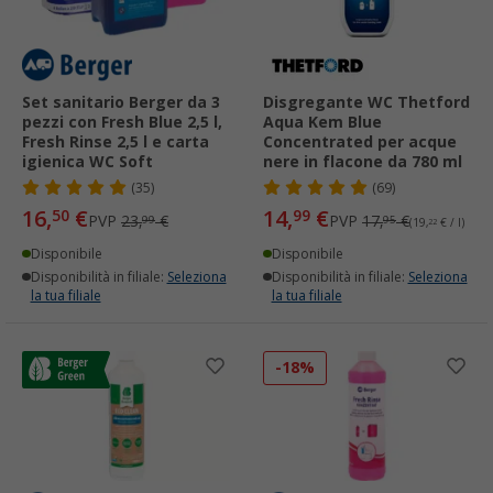
Set sanitario Berger da 3
Disgregante WC Thetford
pezzi con Fresh Blue 2,5 l,
Aqua Kem Blue
Fresh Rinse 2,5 l e carta
Concentrated per acque
igienica WC Soft
nere in flacone da 780 ml
(35)
(69)
16,
€
14,
€
50
99
PVP
23,
€
PVP
17,
€
99
95
(19,
22
€ / l)
Disponibile
Disponibile
Disponibilità in filiale:
Seleziona
Disponibilità in filiale:
Seleziona
la tua filiale
la tua filiale
-18%