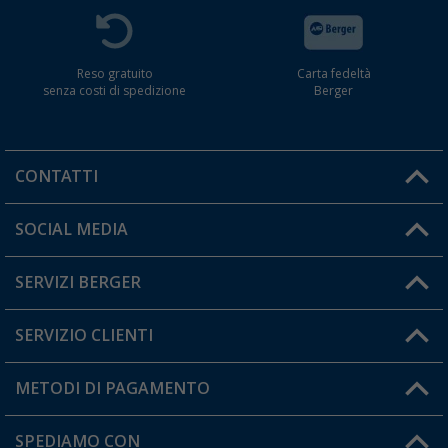
Reso gratuito
Carta fedeltà
senza costi di spedizione
Berger
CONTATTI
Orari di apertura del servizio:
SOCIAL MEDIA
Lun. - Ven.: 08:00 - 17:00
SERVIZI BERGER
Hai una domanda?
SERVIZIO CLIENTI
Diventare rivenditori
Il mio Account
METODI DI PAGAMENTO
Informazioni sulla spedizione
I miei Preferiti
Resi
SPEDIAMO CON