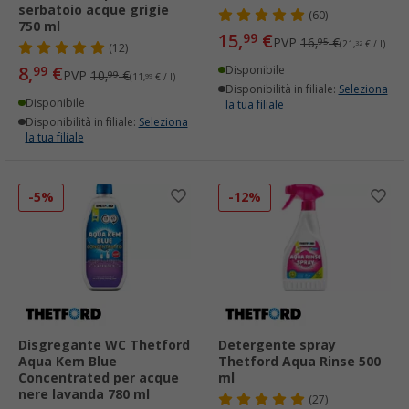
serbatoio acque grigie
(60)
750 ml
15,
€
99
PVP
16,
€
95
(21,
32
€ / l)
(12)
8,
€
99
Disponibile
PVP
10,
€
99
(11,
99
€ / l)
Disponibilità in filiale:
Seleziona
Disponibile
la tua filiale
Disponibilità in filiale:
Seleziona
la tua filiale
-5%
-12%
Disgregante WC Thetford
Detergente spray
Aqua Kem Blue
Thetford Aqua Rinse 500
Concentrated per acque
ml
nere lavanda 780 ml
(27)