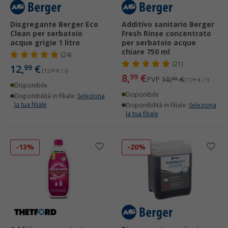
Disgregante Berger Eco
Additivo sanitario Berger
Clean per serbatoio
Fresh Rinse concentrato
acque grigie 1 litro
per serbatoio acque
chiare 750 ml
(24)
(21)
12,
€
99
(12,
99
€ / l)
8,
€
99
PVP
10,
€
99
(11,
99
€ / l)
Disponibile
Disponibile
Disponibilità in filiale:
Seleziona
la tua filiale
Disponibilità in filiale:
Seleziona
la tua filiale
-13%
-20%