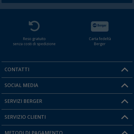
Reso gratuito
Carta fedeltà
senza costi di spedizione
Berger
CONTATTI
Orari di apertura del servizio:
SOCIAL MEDIA
Lun. - Ven.: 08:00 - 17:00
SERVIZI BERGER
Hai una domanda?
SERVIZIO CLIENTI
Diventare rivenditori
Il mio Account
METODI DI PAGAMENTO
Informazioni sulla spedizione