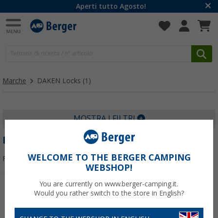
Aperti tutto Agosto!
Marche
DAKEN Locks
(1)
MOSTRA I FILTRI
DAKEN LOCKS
WELCOME TO THE BERGER CAMPING
Filtrare per:
WEBSHOP!
You are currently on www.berger-camping.it.
Would you rather switch to the store in English?