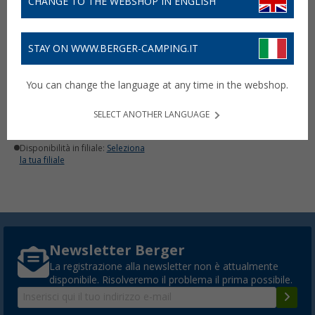
CHANGE TO THE WEBSHOP IN ENGLISH
STAY ON WWW.BERGER-CAMPING.IT
Daken Locks Saturn GO -
You can change the language at any time in the webshop.
Set di 2 lucchetti per auto
175,
€
00
SELECT ANOTHER LANGUAGE
Presto nuovamente disponibile
Disponibilità in filiale:
Seleziona
la tua filiale
Newsletter Berger
La registrazione alla newsletter non è attualmente
disponibile. Risolveremo il problema il prima possibile.