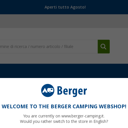
Aperti tutto Agosto!
i per l'acquisto
WELCOME TO THE BERGER CAMPING WEBSHOP!
You are currently on www.berger-camping.it.
 sempre semplice: tra soluzioni per camper, caravan, tenda e viaggi o
Would you rather switch to the store in English?
sto, guide pratiche e suggerimenti utili per valutare l’attrezzatura più 