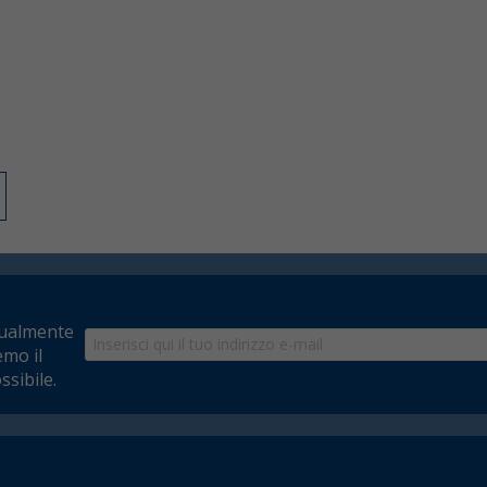
tualmente
emo il
ssibile.