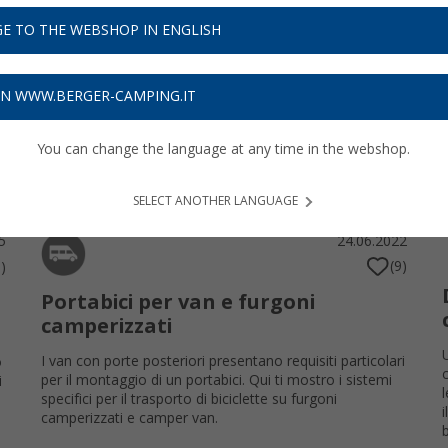
eggio invernale, scopri tutto ciò che può rendere le tue vacanze in cam
E TO THE WEBSHOP IN ENGLISH
VANLIFE
HOBBY
ON WWW.BERGER-CAMPING.IT
You can change the language at any time in the webshop.
SELECT ANOTHER LANGUAGE
5
24.06.2022
(9)
)
Portabici per van e furgoni
camperizzati
I van con porte posteriori presentano requisiti particolari
o
per il montaggio di un portabici. Qui ti mostro i sistemi
i
specifici per il trasporto di biciclette su furgoni
camperizzati e camper van.
b