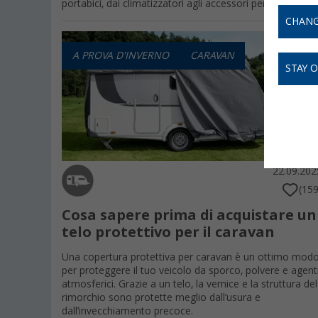
portabici, dai climatizzatori agli accessori per il camp
CHANG
A PROVA D'INVERNO
CARAVAN
STAY 
22.09.202
(159
Cosa sapere prima di acquistare un
telo protettivo per il caravan
Una copertura protettiva per caravan è un ottimo mod
per proteggere il tuo veicolo da sporco, polvere e agent
atmosferici. Grazie a un telo, la vernice e la struttura del
rimorchio sono protette meglio dall’usura e
dall’invecchiamento precoce.