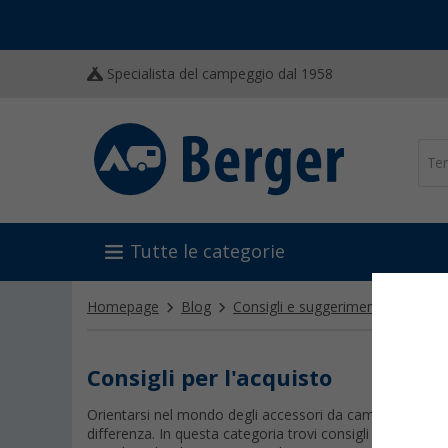
Specialista del campeggio dal 1958
Tutte le categorie
Homepage
Blog
Consigli e suggerimenti
Consigl
Consigli per l'acquisto
Orientarsi nel mondo degli accessori da campeggio non è
differenza. In questa categoria trovi consigli per l’acqui