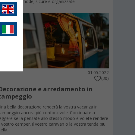
peggio più comode, sicure e organizzate.
01.05.2022
(30)
Decorazione e arredamento in
campeggio
Una bella decorazione renderà la vostra vacanza in
campeggio ancora più confortevole. Continuate a
leggere se la pensate allo stesso modo e volete rendere
il vostro camper, il vostro caravan o la vostra tenda più
ella.