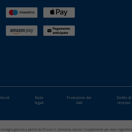
rticoli
Note
Protezione dei
Diritto di
i
legali
dati
recesso
, consegna gratuita a partire da 50 euro in Germania, escluso il supplemento per merci ingombran