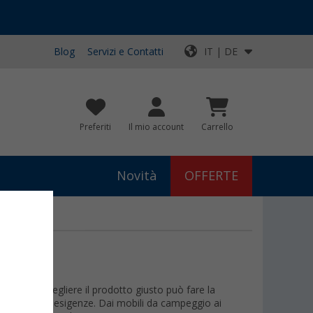
Blog
Servizi e Contatti
IT | DE
Preferiti
Il mio account
Carrello
Novità
OFFERTE
utdoor, scegliere il prodotto giusto può fare la
adatta alle tue esigenze. Dai mobili da campeggio ai