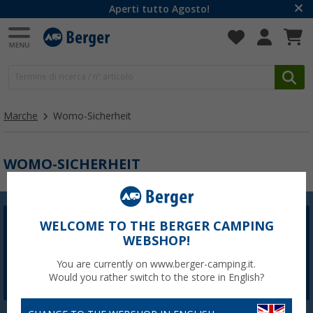
Aperti tutto Agosto!
Marche
Womo-Sicherheit
WOMO-SICHERHEIT
WELCOME TO THE BERGER CAMPING
Newsletter Berger
WEBSHOP!
La registrazione alla newsletter non è attualmente
disponibile. Risolveremo il problema il prima possibile.
You are currently on www.berger-camping.it.
Would you rather switch to the store in English?