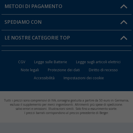
Il mio Account
METODI DI PAGAMENTO
Informazioni sulla spedizione
I miei Preferiti
Resi
SPEDIAMO CON
Carta fedeltà Berger
Stato del mio ordine
LE NOSTRE CATEGORIE TOP
FAQ e Contatti
Accessori per Caravan e Camper
CGV
Legge sulle Batterie
Legge sugli articoli elettrici
WC da Campeggio
Note legali
Protezione dei dati
Diritto di recesso
Accessibilità
Impostazioni dei cookie
Mobili per il Campeggio
Frigo Portatili
Tutti i prezzi sono comprensivi di IVA, consegna gratuita a partire da 50 euro in Germania,
Climatizzatori per Camper
escluso il supplemento per merci ingombranti. Altrimenti più spese di spedizione.
salvo errori e omissioni. Illustrazioni simili. Solo fino a esaurimento scorte.
I prezzi barrati corrispondono al prezzo precedente di Berger.
Batterie