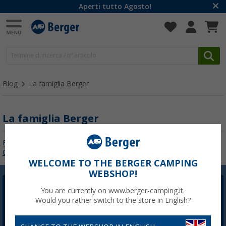
Aperti tutto Agosto!
Blog
La famiglia Berger
La famiglia Berger
Berger
Su di noi
Conscious
WELCOME TO THE BERGER CAMPING
WEBSHOP!
Newsletter Berger
You are currently on www.berger-camping.it.
Would you rather switch to the store in English?
La registrazione alla newsletter non è attualmente
disponibile. Risolveremo il problema il prima possibile.