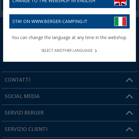
CHANGE TO THE WEBSHOP IN ENGLISH
STAY ON WWW.BERGER-CAMPING.IT
You can change the language at any time in the webshop.
Reso gratuito
Carta fedeltà
SELECT ANOTHER LANGUAGE
senza costi di spedizione
Berger
CONTATTI
Orari di apertura del servizio:
SOCIAL MEDIA
Lun. - Ven.: 08:00 - 17:00
SERVIZI BERGER
Hai una domanda?
SERVIZIO CLIENTI
Diventare rivenditori