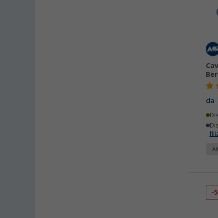
Cav
Ber
da
Di
Dis
fili
Al
-