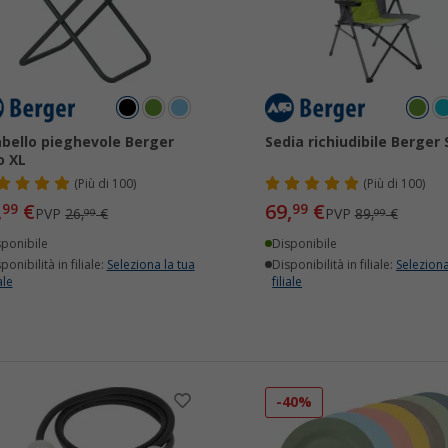
bello pieghevole Berger
Sedia richiudibile Berger 
o XL
(
Più di
100)
(
Più di
100)
,
€
69,
€
99
99
PVP
26,
€
PVP
89,
€
99
99
sponibile
Disponibile
ponibilità in filiale:
Seleziona la tua
Disponibilità in filiale:
Seleziona
ale
filiale
-40%