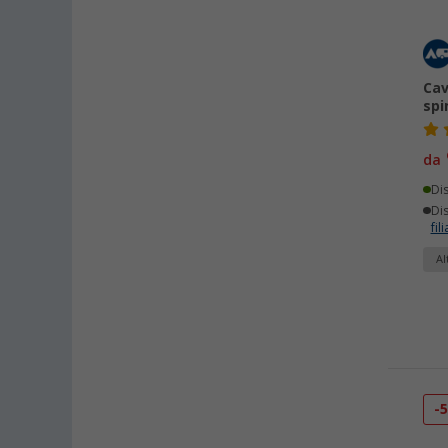
Cav
spi
da
Di
Dis
fili
Al
-