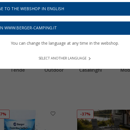
E TO THE WEBSHOP IN ENGLISH
ON WWW.BERGER-CAMPING.IT
You can change the language at any time in the webshop.
SELECT ANOTHER LANGUAGE
Tende
Outdoor
Casalinghi
Mobi
47%
-37%