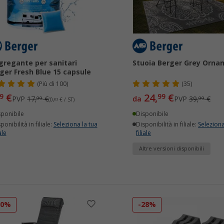
gregante per sanitari
Stuoia Berger Grey Orna
ger Fresh Blue 15 capsule
(
Più di
100)
(35)
€
24,
€
9
99
PVP
17,
€
da
PVP
39,
€
99
99
(0,
63
€ / ST)
sponibile
Disponibile
ponibilità in filiale:
Seleziona la tua
Disponibilità in filiale:
Seleziona
ale
filiale
Altre versioni disponibili
30%
-28%