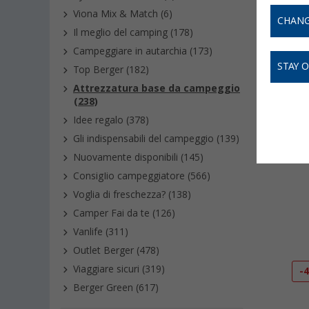
Viona Mix & Match (6)
CHANG
Il meglio del camping (178)
Campeggiare in autarchia (173)
STAY 
Top Berger (182)
Attrezzatura base da campeggio
(238)
Idee regalo (378)
Gli indispensabili del campeggio (139)
Nuovamente disponibili (145)
ConsigIio campeggiatore (566)
Voglia di freschezza? (138)
Camper Fai da te (126)
Vanlife (311)
Outlet Berger (478)
Viaggiare sicuri (319)
-
Berger Green (617)