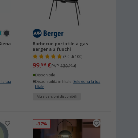
Siena
Barbecue portatile a gas
Berger a 3 fuochi
(
Più di
100)
99,
€
99
PVP
139,
€
00
Disponibile
 la tua
Disponibilità in filiale:
Seleziona la tua
filiale
Altre versioni disponibili
-37%