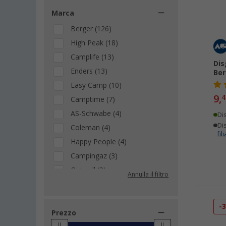
Marca
Berger (126)
High Peak (18)
Camplife (13)
Dis
Enders (13)
Ber
Easy Camp (10)
9,
4
Camptime (7)
AS-Schwabe (4)
Di
Dis
Coleman (4)
fili
Happy People (4)
Campingaz (3)
Outwell (3)
Annulla il filtro
Brunner (2)
Cadac Dometic (2)
-
Esbit (2)
Prezzo