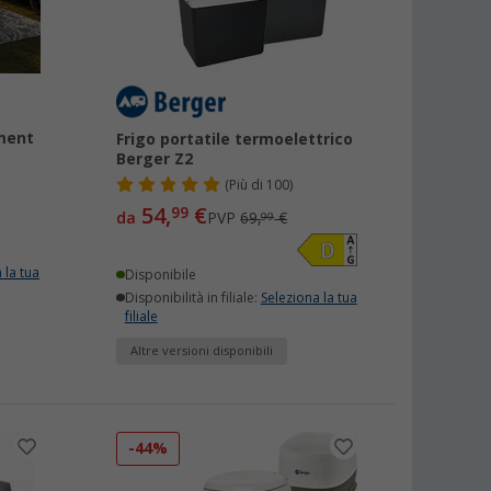
ment
Frigo portatile termoelettrico
Berger Z2
(
Più di
100)
54,
€
99
da
PVP
69,
€
99
 la tua
Disponibile
Disponibilità in filiale:
Seleziona la tua
filiale
Altre versioni disponibili
-44%