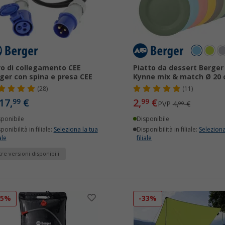
o di collegamento CEE
Piatto da dessert Berger
ger con spina e presa CEE
Kynne mix & match Ø 20
(28)
(11)
17,
€
2,
€
99
99
PVP
4,
€
99
sponibile
Disponibile
ponibilità in filiale:
Seleziona la tua
Disponibilità in filiale:
Seleziona
ale
filiale
tre versioni disponibili
55%
-33%