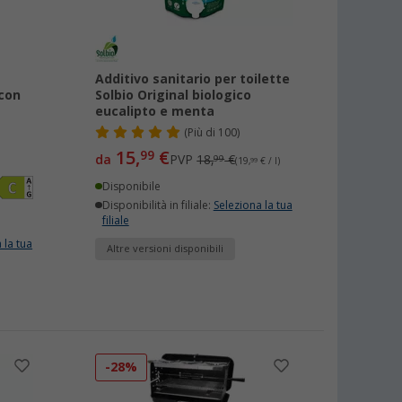
Additivo sanitario per toilette
con
Solbio Original biologico
eucalipto e menta
(
Più di
100)
15,
€
99
da
PVP
18,
€
99
(19,
99
€ / l)
Disponibile
Disponibilità in filiale:
Seleziona la tua
filiale
 la tua
Altre versioni disponibili
-28%