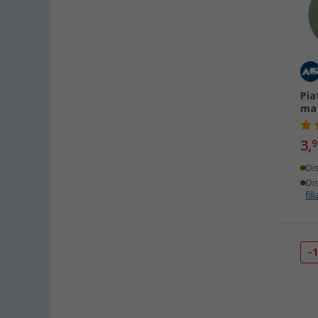
Metaltex (1)
Nomad (1)
Overath (1)
Peggy Peg (1)
Petromax (1)
Pia
Reich (1)
mat
Solbio (1)
Tambu (1)
3,
9
Di
Dis
fili
-