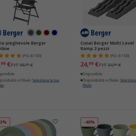
ia pieghevole Berger
Cunei Berger Multi Level
mline
Ramp 2 pezzi
(
Più di
100)
(
Più di
100)
,
€
24,
€
99
99
PVP
99,
€
PVP
34,
€
99
99
sponibile
Disponibile
ponibilità in filiale:
Seleziona la tua
Disponibilità in filiale:
Seleziona
ale
filiale
33%
-40%