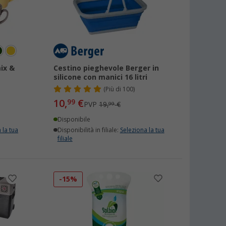
ix &
Cestino pieghevole Berger in
silicone con manici 16 litri
(
Più di
100)
10,
€
99
PVP
19,
€
99
Disponibile
 la tua
Disponibilità in filiale:
Seleziona la tua
filiale
-15%