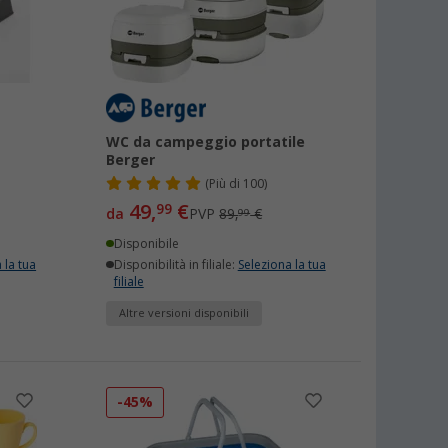
WC da campeggio portatile
Berger
(
Più di
100)
49,
€
99
da
PVP
89,
€
99
Disponibile
 la tua
Disponibilità in filiale:
Seleziona la tua
filiale
Altre versioni disponibili
-45%