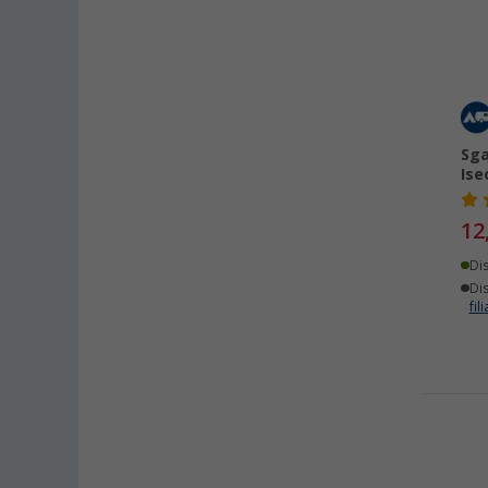
Sga
Ise
12
Di
Dis
fili