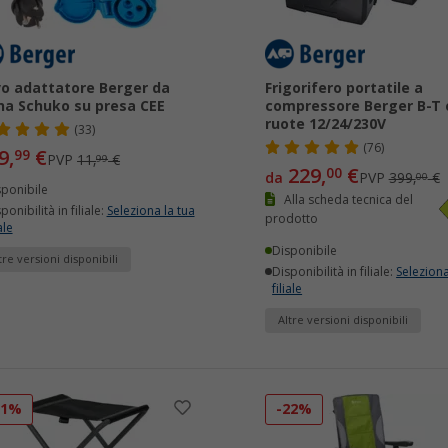
o adattatore Berger da
Frigorifero portatile a
na Schuko su presa CEE
compressore Berger B-T 
ruote 12/24/230V
(33)
(76)
9,
€
99
PVP
11,
€
99
229,
€
00
da
PVP
399,
€
00
sponibile
Alla scheda tecnica del
ponibilità in filiale:
Seleziona la tua
prodotto
ale
Disponibile
tre versioni disponibili
Disponibilità in filiale:
Seleziona
filiale
Altre versioni disponibili
51%
-22%