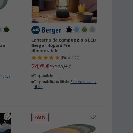
Lanterna da campeggio a LED
 cm
Berger Hopuni Pro
dimmerabile
(
Più di
100)
24,
€
99
PVP
39,
€
99
Disponibile
 la tua
Disponibilità in filiale:
Seleziona la tua
filiale
-33%