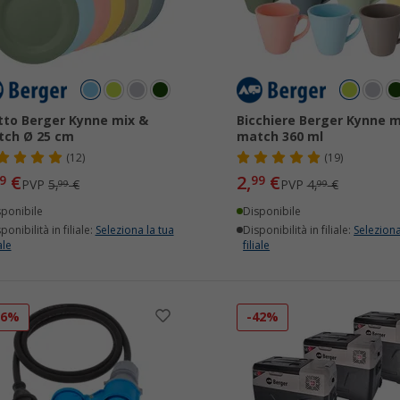
tto Berger Kynne mix &
Bicchiere Berger Kynne m
ch Ø 25 cm
match 360 ml
(12)
(19)
€
2,
€
9
99
PVP
5,
€
PVP
4,
€
99
99
sponibile
Disponibile
ponibilità in filiale:
Seleziona la tua
Disponibilità in filiale:
Seleziona
ale
filiale
16%
-42%