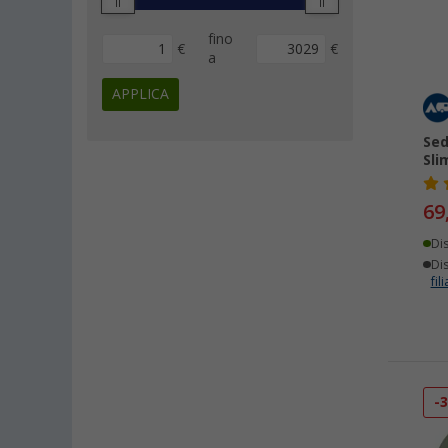
Omnia (2)
Origin Outdoors (2)
fino
€
€
Sea to Summit (2)
a
Allcolor (1)
APPLICA
Alugas (1)
Bialetti (1)
Sed
Sli
Brennenstuhl (1)
CarpLife (1)
69
Comet (1)
Di
Cuddlebug (1)
Dis
Disc-O-Bed (1)
fili
EcoFlow (1)
Edco (1)
Helinox (1)
HKG (1)
-
Intex (1)