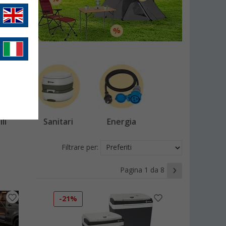
li
Sanitari
Energia
Filtrare per:
Pagina 1 da 8
-21%