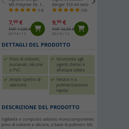
MS-Polymer Nr. 1-
Berger 310 ml nero
Profilo di
2 290 ml nero
riempimento in
(14)
(28)
(45
PVC, larghezza 11
mm, venduto al
7,
€
9,
€
1,
€
99
99
99
metro, bianco
PVP 14,99 €
PVP 16,99 €
PVP 4,99 €
(27,
55
€ / 1 l)
(32,
23
€ / 1 l)
(1,
99
€ / 1 m²)
DETTAGLI DEL PRODOTTO
Privo di solventi,
Resistente agli
isocianati, silicone
agenti chimici e
e PVC
all'acqua salata
Ampio spettro di
Neutro e a
adesione
polimerizzazione
rapida
DESCRIZIONE DEL PRODOTTO
Sigillante e composto adesivo monocomponente,
privo di solventi e silicone, a base di polimero MS.