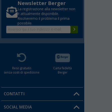
Newsletter Berger
La registrazione alla newsletter non
è attualmente disponibile.
Risolveremo il problema il prima
possibile.
Reso gratuito
Carta fedeltà
senza costi di spedizione
Berger
CONTATTI
Orari di apertura del servizio:
SOCIAL MEDIA
Lun. - Ven.: 08:00 - 17:00