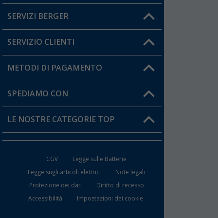
SERVIZI BERGER
Hai una domanda?
SERVIZIO CLIENTI
Diventare rivenditori
Il mio Account
METODI DI PAGAMENTO
Informazioni sulla spedizione
I miei Preferiti
Resi
SPEDIAMO CON
Carta fedeltà Berger
Stato del mio ordine
LE NOSTRE CATEGORIE TOP
FAQ e Contatti
Accessori per Caravan e Camper
CGV
Legge sulle Batterie
WC da Campeggio
Legge sugli articoli elettrici
Note legali
Protezione dei dati
Diritto di recesso
Mobili per il Campeggio
Accessibilità
Impostazioni dei cookie
Frigo Portatili