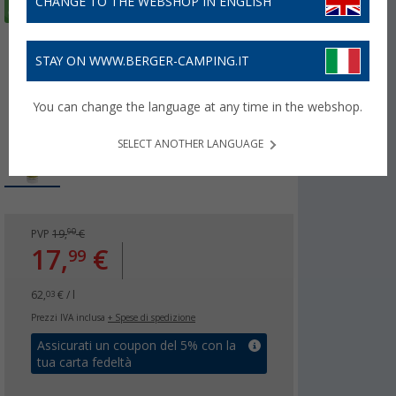
CHANGE TO THE WEBSHOP IN ENGLISH
STAY ON WWW.BERGER-CAMPING.IT
You can change the language at any time in the webshop.
SELECT ANOTHER LANGUAGE
90
PVP
19,
€
17,
€
99
62,
€ / l
03
Prezzi IVA inclusa
+ Spese di spedizione
Assicurati un coupon del 5% con la
tua carta fedeltà