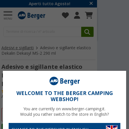
Aperti tutto Agosto!
Adesivi e sigillanti
Adesivo e sigillante elastico
Dekalin Dekasyl MS-2 290 ml
Adesivo e sigillante elastico
Dekalin Dekasyl MS-2 290 ml
bianco
(39)
WELCOME TO THE BERGER CAMPING
Articolo n: 233500
WEBSHOP!
You are currently on www.berger-camping.it.
-9%
Would you rather switch to the store in English?