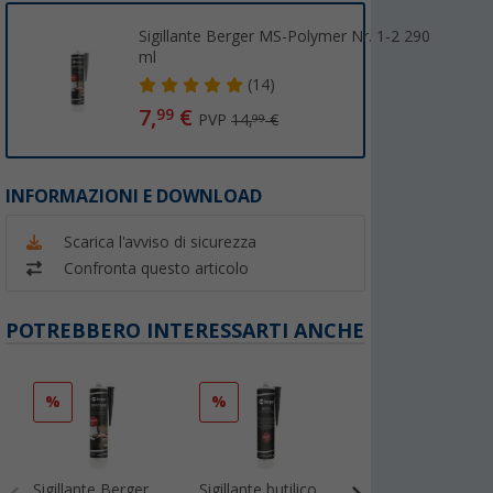
Sigillante Berger MS-Polymer Nr. 1-2 290
ml
(14)
7,
€
99
PVP
14,
€
99
INFORMAZIONI E DOWNLOAD
Scarica l'avviso di sicurezza
Confronta questo articolo
POTREBBERO INTERESSARTI ANCHE
%
%
%
Sigillante Berger
Sigillante butilico
Estorfer E 151