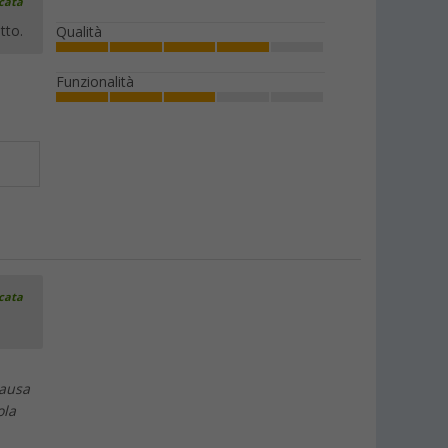
icata
tto.
Qualità
Funzionalità
icata
causa
ola