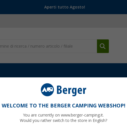
Aperti tutto Agosto!
ento e Personalizzazione
Aeratori da tetto
Aeratore da tetto a 
 volt grigio
WELCOME TO THE BERGER CAMPING WEBSHOP!
You are currently on www.berger-camping.it.
Would you rather switch to the store in English?
99
PVP
39,