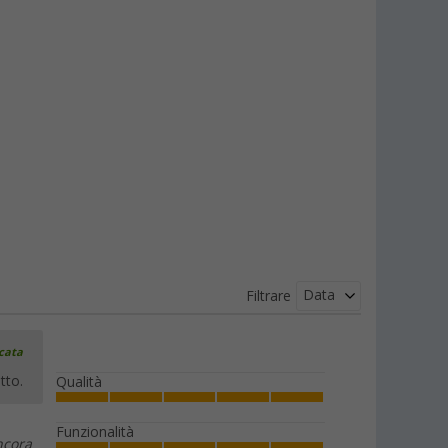
Data
Filtrare
icata
tto.
Qualità
Funzionalità
ncora