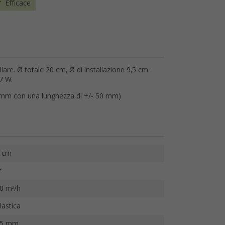
Efficace
lare. Ø totale 20 cm, Ø di installazione 9,5 cm.
7 W.
 4 mm con una lunghezza di +/- 50 mm)
 cm
0 m³/h
lastica
35 mm