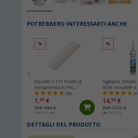
POTREBBERO INTERESSARTI ANCHE
%
%
Estorfer E 151 Profilo di
Sigillante Dekali
riempimento in PVC,
8936 rimovibile a
larghezza 11,8 mm, venduto
ml grigio chiaro
(46)
(P
al metro, bianco
1,
€
14,
€
99
50
PVP 4,99 €
PVP 17,75 €
(1,
99
€ / 1 m²)
(46,
77
€ / 1 l)
DETTAGLI DEL PRODOTTO