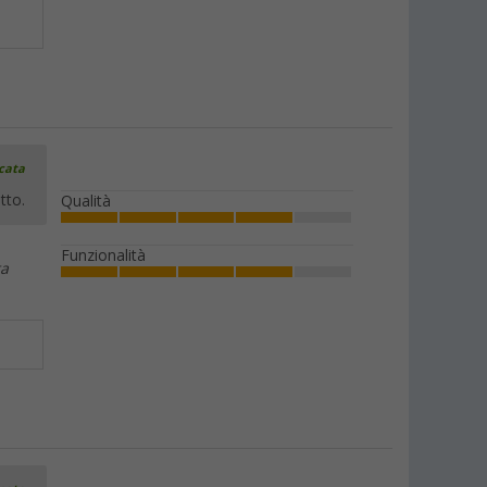
icata
tto.
Qualità
Funzionalità
ta