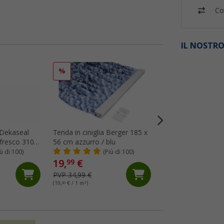
Co
IL NOSTRO
%
%
n Dekaseal
Tenda in ciniglia Berger 185 x
Sigillante adesivo 
 fresco 310
56 cm azzurro / blu
522 300 ml bianco
iù di 100)
(Più di 100)
(44)
19,
€
12,
€
99
99
PVP 34,99 €
PVP 16,89 €
(19,
30
€ / 1 m²)
(43,
30
€ / 1 l)