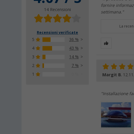
fornire informazi
14 Recensioni
settimana."
La recen
Recensioni verificate
5
36 %
4
43 %
3
14 %
2
7 %
1
0 %
Margit B.
12.11
"Installazione fa