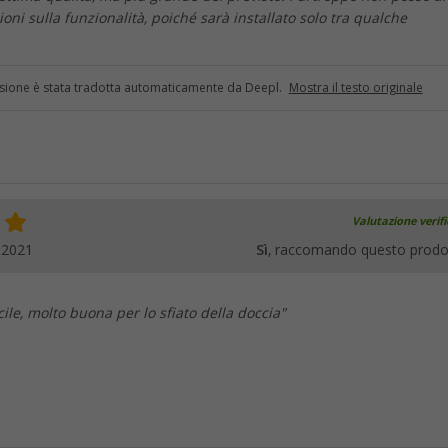
oni sulla funzionalità, poiché sarà installato solo tra qualche
sione è stata tradotta automaticamente da Deepl.
Mostra il testo originale
Valutazione verif
.2021
Sì
, raccomando questo prodo
cile, molto buona per lo sfiato della doccia"