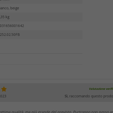
ianco, beige
,35 kg
031656001642
252.02.50FB
Valutazione verif
2023
Sì
, raccomando questo prodo
i ottima qualità, ma più grande del previsto. Purtroppo non posso a