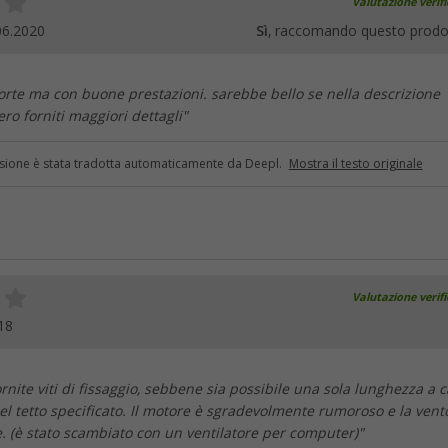
Valutazione verif
06.2020
Sì
, raccomando questo prodo
orte ma con buone prestazioni. sarebbe bello se nella descrizione
sero forniti maggiori dettagli"
sione è stata tradotta automaticamente da Deepl.
Mostra il testo originale
Valutazione verif
18
nite viti di fissaggio, sebbene sia possibile una sola lunghezza a 
el tetto specificato. Il motore è sgradevolmente rumoroso e la vent
. (è stato scambiato con un ventilatore per computer)"