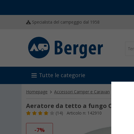
Specialista del campeggio dal 1958
Tutte le categorie
Homepage
Accessori Camper e Caravan
Allestim
Aeratore da tetto a fungo Comet 12
(14)
Articolo n: 142910
-7%