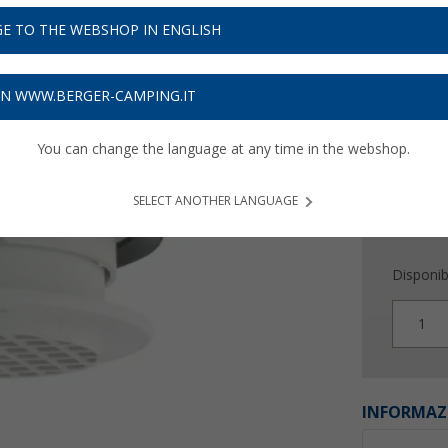
36,
9
E TO THE WEBSHOP IN ENGLISH
Prezzi IVA 
Assicur
ON WWW.BERGER-CAMPING.IT
You can change the language at any time in the webshop.
SELECT ANOTHER LANGUAGE
Disponibi
1
INFORMAZ