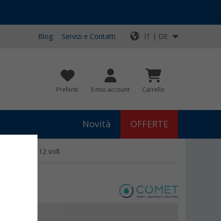
Blog
Servizi e Contatti
IT | DE
Preferiti
Il mio account
Carrello
Novità
OFFERTE
fungo Comet 12 volt
€