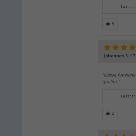
La recen
Johannes S.
07
"classe funziona
qualità."
La recen