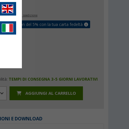
€
9
inclusa
+ Spese di spedizione
ati un coupon del 5% con la tua carta fedeltà
lità:
TEMPI DI CONSEGNA 3-5 GIORNI LAVORATIVI
AGGIUNGI AL CARRELLO
IONI E DOWNLOAD