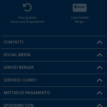
Reso gratuito
Carta fedeltà
senza costi di spedizione
Berger
CONTATTI
Orari di apertura del servizio:
SOCIAL MEDIA
Lun. - Ven.: 08:00 - 17:00
SERVIZI BERGER
Hai una domanda?
SERVIZIO CLIENTI
Diventare rivenditori
Il mio Account
METODI DI PAGAMENTO
Informazioni sulla spedizione
I miei Preferiti
Resi
SPEDIAMO CON