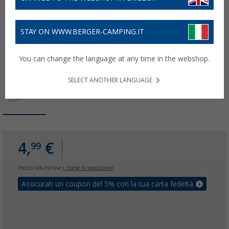
STAY ON WWW.BERGER-CAMPING.IT
You can change the language at any time in the webshop.
SELECT ANOTHER LANGUAGE
4,
€
99
Prezzi IVA inclusa
+ Spese di spedizione
Assicurati un coupon del 5% con la tua carta fedeltà