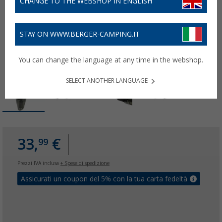
CHANGE TO THE WEBSHOP IN ENGLISH
STAY ON WWW.BERGER-CAMPING.IT
You can change the language at any time in the webshop.
SELECT ANOTHER LANGUAGE
33,
€
99
Prezzi IVA inclusa
+ Spese di spedizione
Assicurati un coupon del 5% con la tua carta fedeltà