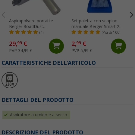
Aspirapolvere portatile
Set paletta con scopino
Berger RoadDust
manuale Berger Smart 2
ricaricabile con USB 200 ml
pezzi
(4)
(Più di 100)
29,
€
2,
€
99
99
PVP 34,99 €
PVP 5,99 €
CARATTERISTICHE DELL'ARTICOLO
DETTAGLI DEL PRODOTTO
Aspiratore a umido e a secco
DESCRIZIONE DEL PRODOTTO