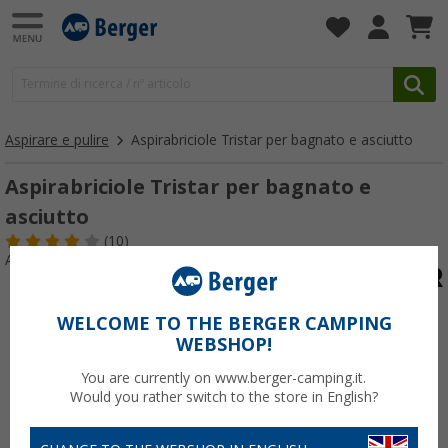
Aspirare e pulire
Aspirabriciole Tristar per bagnato e asciutto
Aspirabriciole Tristar per bagnato e
asciutto
(10)
Articolo n: 447980
WELCOME TO THE BERGER CAMPING
WEBSHOP!
You are currently on www.berger-camping.it.
Would you rather switch to the store in English?