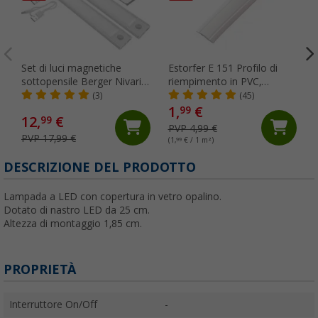
Set di luci magnetiche
Estorfer E 151 Profilo di
sottopensile Berger Nivaria
riempimento in PVC,
20 con sensore di
larghezza 11,8 mm,
(3)
(45)
movimento 2 pezzi
venduto al metro, bianco
1,
€
99
12,
€
99
PVP 4,99 €
PVP 17,99 €
(1,
99
€ / 1 m²)
(
DESCRIZIONE DEL PRODOTTO
Lampada a LED con copertura in vetro opalino.
Dotato di nastro LED da 25 cm.
Altezza di montaggio 1,85 cm.
PROPRIETÀ
Interruttore On/Off
-