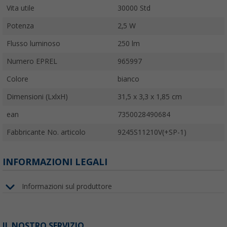
Vita utile
30000 Std
Potenza
2,5 W
Flusso luminoso
250 lm
Numero EPREL
965997
Colore
bianco
Dimensioni (LxlxH)
31,5 x 3,3 x 1,85 cm
ean
7350028490684
Fabbricante No. articolo
9245S11210V(+SP-1)
INFORMAZIONI LEGALI
Informazioni sul produttore
IL NOSTRO SERVIZIO