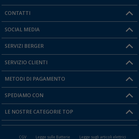
CONTATTI
Orari di apertura del servizio:
SOCIAL MEDIA
Lun. - Ven.: 08:00 - 17:00
SERVIZI BERGER
Hai una domanda?
SERVIZIO CLIENTI
Diventare rivenditori
Il mio Account
METODI DI PAGAMENTO
Informazioni sulla spedizione
I miei Preferiti
Resi
SPEDIAMO CON
Carta fedeltà Berger
Stato del mio ordine
LE NOSTRE CATEGORIE TOP
FAQ e Contatti
Accessori per Caravan e Camper
CGV
Legge sulle Batterie
Legge sugli articoli elettrici