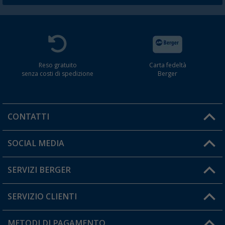
Reso gratuito
Carta fedeltà
senza costi di spedizione
Berger
CONTATTI
Orari di apertura del servizio:
SOCIAL MEDIA
Lun. - Ven.: 08:00 - 17:00
SERVIZI BERGER
Hai una domanda?
SERVIZIO CLIENTI
Diventare rivenditori
Il mio Account
METODI DI PAGAMENTO
Informazioni sulla spedizione