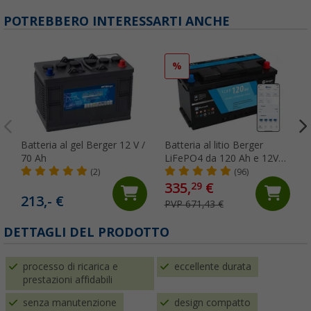
POTREBBERO INTERESSARTI ANCHE
%
Batteria al gel Berger 12 V /
Batteria al litio Berger
70 Ah
LiFePO4 da 120 Ah e 12V
con Bluetooth
(2)
(96)
335,
€
29
213,- €
PVP 671,43 €
DETTAGLI DEL PRODOTTO
processo di ricarica e
eccellente durata
prestazioni affidabili
senza manutenzione
design compatto