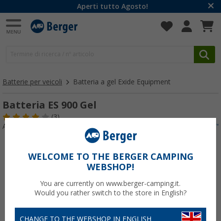
Aperti tutto Agosto!
Batterie per veicoli
Batteria a gel Exide Equipment
Batteria ES 900 Gel
(3)
Articolo n: 141000
WELCOME TO THE BERGER CAMPING
WEBSHOP!
You are currently on www.berger-camping.it.
Would you rather switch to the store in English?
CHANGE TO THE WEBSHOP IN ENGLISH