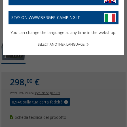
STAY ON WWW.BERGER-CAMPING.IT
You can change the language at any time in the webshop.
SELECT ANOTHER LANGUAGE
298,
€
00
Prezzi IVA inclusa
spedizione gratuita
8,94
€ sulla tua carta fedeltà
Scheda tecnica del prodotto