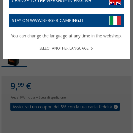
CHANGE TO THE WEBSHOP IN ENGLISH
STAY ON WWW.BERGER-CAMPING.IT
You can change the language at any time in the webshop.
SELECT ANOTHER LANGUAGE
9,
€
99
Prezzi IVA inclusa
+ Spese di spedizione
Assicurati un coupon del 5% con la tua carta fedeltà