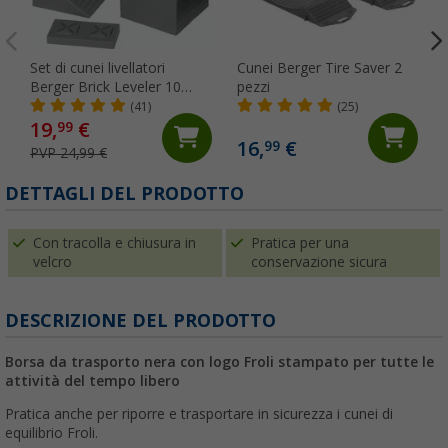
Set di cunei livellatori
Cunei Berger Tire Saver 2
Berger Brick Leveler 10
pezzi
pezzi
(41)
(25)
19,
€
99
16,
€
99
PVP 24,99 €
DETTAGLI DEL PRODOTTO
Con tracolla e chiusura in
Pratica per una
velcro
conservazione sicura
DESCRIZIONE DEL PRODOTTO
Borsa da trasporto nera con logo Froli stampato per tutte le
attività del tempo libero
Pratica anche per riporre e trasportare in sicurezza i cunei di
equilibrio Froli.