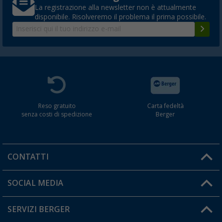
La registrazione alla newsletter non è attualmente
disponibile. Risolveremo il problema il prima possibile.
Reso gratuito
Carta fedeltà
senza costi di spedizione
Berger
CONTATTI
Orari di apertura del servizio:
SOCIAL MEDIA
Lun. - Ven.: 08:00 - 17:00
SERVIZI BERGER
Hai una domanda?