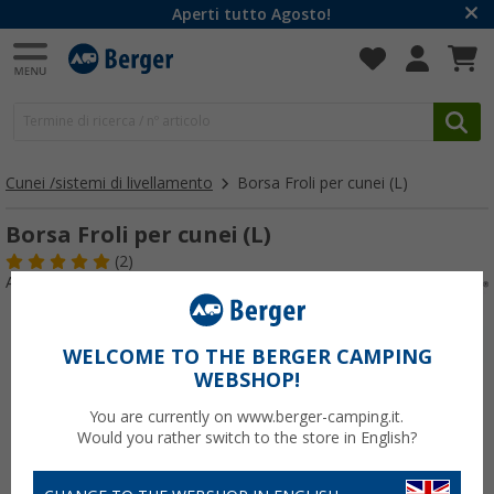
Aperti tutto Agosto!
Cunei /sistemi di livellamento
Borsa Froli per cunei (L)
Borsa Froli per cunei (L)
(2)
Articolo n: 528337
WELCOME TO THE BERGER CAMPING
WEBSHOP!
You are currently on www.berger-camping.it.
Would you rather switch to the store in English?