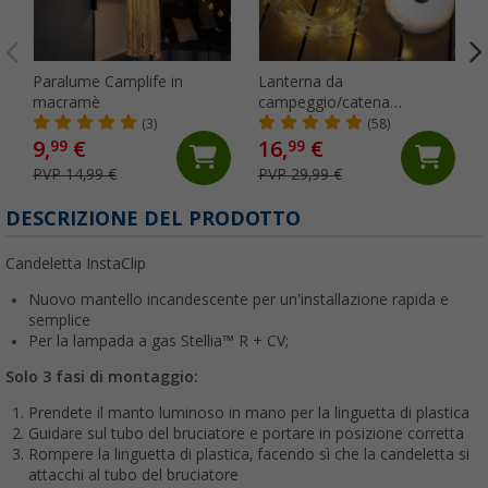
Paralume Camplife in
Lanterna da
macramè
campeggio/catena
luminosa Berger 2 in 1
(3)
(58)
9,
€
16,
€
99
99
PVP 14,99 €
PVP 29,99 €
DESCRIZIONE DEL PRODOTTO
Candeletta InstaClip
Nuovo mantello incandescente per un'installazione rapida e
semplice
Per la lampada a gas Stellia™ R + CV;
Solo 3 fasi di montaggio:
Prendete il manto luminoso in mano per la linguetta di plastica
Guidare sul tubo del bruciatore e portare in posizione corretta
Rompere la linguetta di plastica, facendo sì che la candeletta si
attacchi al tubo del bruciatore