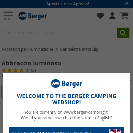
Aperti tutto Agosto!
Accessori per illuminazione
Candeletta InstaClip
Abbraccio luminoso
(2)
Articolo n: 439710
-35%
WELCOME TO THE BERGER CAMPING
WEBSHOP!
You are currently on www.berger-camping.it.
Would you rather switch to the store in English?