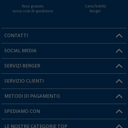
Reso gratuito
Carta fedeltà
senza costi di spedizione
Berger
CONTATTI
Orari di apertura del servizio:
SOCIAL MEDIA
Lun. - Ven.: 08:00 - 17:00
SERVIZI BERGER
Hai una domanda?
SERVIZIO CLIENTI
Diventare rivenditori
Il mio Account
METODI DI PAGAMENTO
Informazioni sulla spedizione
I miei Preferiti
Resi
SPEDIAMO CON
Carta fedeltà Berger
Stato del mio ordine
LE NOSTRE CATEGORIE TOP