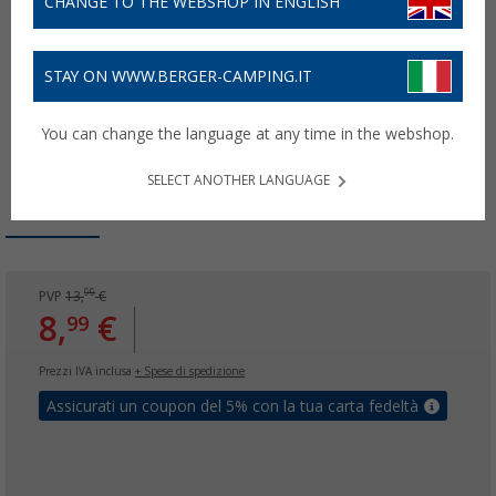
CHANGE TO THE WEBSHOP IN ENGLISH
STAY ON WWW.BERGER-CAMPING.IT
You can change the language at any time in the webshop.
SELECT ANOTHER LANGUAGE
99
PVP
13,
€
8,
€
99
Prezzi IVA inclusa
+ Spese di spedizione
Assicurati un coupon del 5% con la tua carta fedeltà