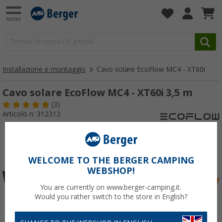
Installazione e montaggio
Cavo solare EcoFlow MC4 - XT60i
Cavo solare EcoFlow MC4 - XT60i 3,5 m
(3)
Articolo n: 312312
WELCOME TO THE BERGER CAMPING
WEBSHOP!
You are currently on www.berger-camping.it.
Would you rather switch to the store in English?