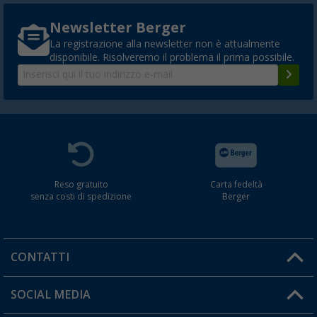
Newsletter Berger
La registrazione alla newsletter non è attualmente
disponibile. Risolveremo il problema il prima possibile.
Reso gratuito
Carta fedeltà
senza costi di spedizione
Berger
CONTATTI
Orari di apertura del servizio:
SOCIAL MEDIA
Lun. - Ven.: 08:00 - 17:00