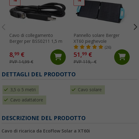
Cavo di collegamento
Pannello solare Berger
Berger per BSS0211 1,5 m
XT60 pieghevole
(26)
8,
€
51,
€
99
99
PVP 14,99 €
PVP 119,- €
DETTAGLI DEL PRODOTTO
3,5 o 5 metri
Cavo solare
Cavo adattatore
DESCRIZIONE DEL PRODOTTO
Cavo di ricarica da EcoFlow Solar a XT60i