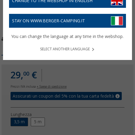
CHANGE TO THE WEBSHOP IN ENGLISH
STAY ON WWW.BERGER-CAMPING.IT
You can change the language at any time in the webshop.
SELECT ANOTHER LANGUAGE
29,
€
00
Prezzi IVA inclusa
+ Spese di spedizione
Assicurati un coupon del 5% con la tua carta fedeltà
Lunghezza
3,5 m
5 m