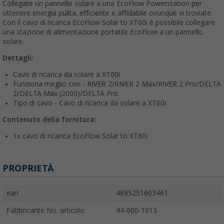
Collegate un pannello solare a una EcoFlow Powerstation per
ottenere energia pulita, efficiente e affidabile ovunque vi troviate.
Con il cavo di ricarica EcoFlow Solar to XT60i è possibile collegare
una stazione di alimentazione portatile EcoFlow a un pannello
solare.
Dettagli:
Cavo di ricarica da solare a XT60i
Funziona meglio con - RIVER 2/RIVER 2 Max/RIVER 2 Pro/DELTA
2/DELTA Max (2000)/DELTA Pro
Tipo di cavo - Cavo di ricarica da solare a XT60i
Contenuto della fornitura:
1x cavo di ricarica EcoFlow Solar to XT60i
PROPRIETÀ
ean
4895251603461
Fabbricante No. articolo
44-600-1013