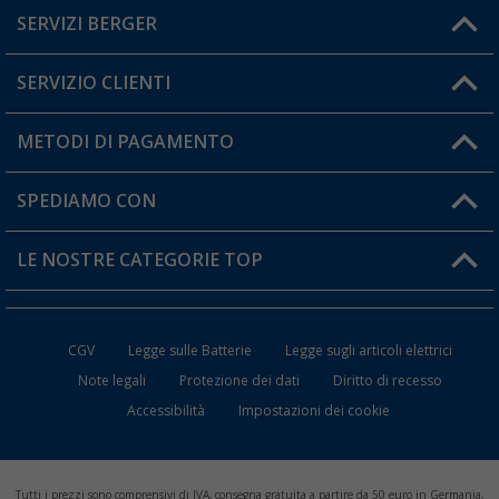
SERVIZI BERGER
Hai una domanda?
SERVIZIO CLIENTI
Diventare rivenditori
Il mio Account
METODI DI PAGAMENTO
Informazioni sulla spedizione
I miei Preferiti
Resi
SPEDIAMO CON
Carta fedeltà Berger
Stato del mio ordine
LE NOSTRE CATEGORIE TOP
FAQ e Contatti
Accessori per Caravan e Camper
CGV
Legge sulle Batterie
Legge sugli articoli elettrici
WC da Campeggio
Note legali
Protezione dei dati
Diritto di recesso
Accessibilità
Impostazioni dei cookie
Mobili per il Campeggio
Frigo Portatili
Tutti i prezzi sono comprensivi di IVA, consegna gratuita a partire da 50 euro in Germania,