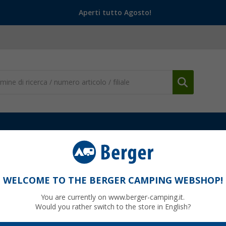
Aperti tutto Agosto!
ni
Crocs Classic Bambini
WELCOME TO THE BERGER CAMPING WEBSHOP!
You are currently on www.berger-camping.it.
Would you rather switch to the store in English?
95
PVP
26,