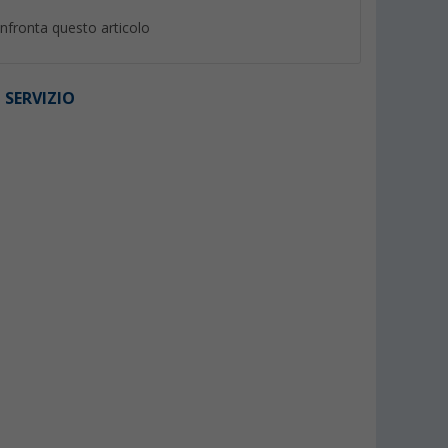
nfronta questo articolo
 SERVIZIO
%
%
og Sandal
Crocs Crocband Clog sandali
Scarpe acquatiche 
unisex
Jano da uomo / sca
neoprene
(31)
(7)
44,
€
9,
€
95
95
PVP 54,99 €
PVP 12,95 €