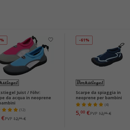
8%
-61%
stiegel Juist / Föhr:
Scarpe da spiaggia in
pe da acqua in neoprene
neoprene per bambini
bambini
(4)
(12)
5,
€
00
PVP
12,
€
95
€
PVP
12,
€
95