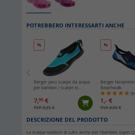
POTREBBERO INTERESSARTI ANCHE
%
%
Berger Jano scarpe da acqua
Berger Neoprene
per bambini / scarpe in
Beachwalk
neoprene
(8
7,
€
1,- €
95
PVP 9,95 €
PVP 9,95 €
DESCRIZIONE DEL PRODOTTO
La scarpa outdoor di culto anche per i bambini: super c