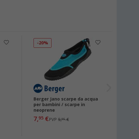
-20%
-89
Berger Jano scarpe da acqua
Scarp
per bambini / scarpe in
Beach
neoprene
7,
€
95
PVP
9,
€
1,
95
00