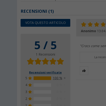
RECENSIONI
(1)
VOTA QUESTO ARTICOLO
Anonimo
13.04
5 / 5
"Crocs come sem
1 Recensioni
La recen
Recensioni verificate
5
100 %
4
0 %
3
0 %
2
0 %
1
0 %