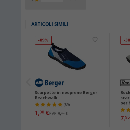
ARTICOLI SIMILI
-89%
-3
acqua
Scarpette in neoprene Berger
Bock
Beachwalk
scar
per 
(89)
1,
€
00
PVP
9,
€
95
7,
95