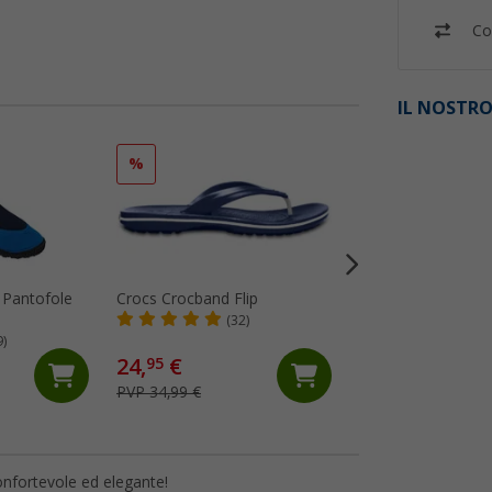
Co
IL NOSTRO
%
%
 Pantofole
Crocs Crocband Flip
Crocs Crocband Cl
(32)
(94)
9)
24,
€
44,
€
95
95
PVP 34,99 €
PVP 54,99 €
onfortevole ed elegante!