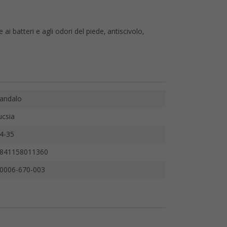
 ai batteri e agli odori del piede, antiscivolo,
andalo
ucsia
4-35
841158011360
0006-670-003