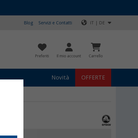
Blog
Servizi e Contatti
IT | DE
Preferiti
Il mio account
Carrello
Novità
OFFERTE
€