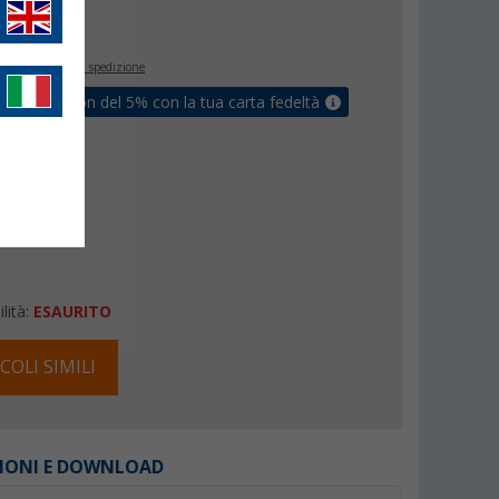
€
0
inclusa
+ Spese di spedizione
ati un coupon del 5% con la tua carta fedeltà
lità:
ESAURITO
COLI SIMILI
IONI E DOWNLOAD