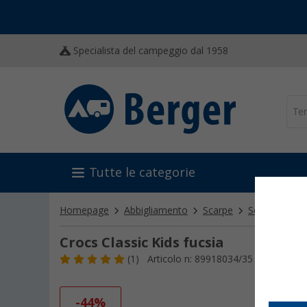
Specialista del campeggio dal 1958
Tutte le categorie
Homepage
Abbigliamento
Scarpe
Scarpe bambi
Crocs Classic Kids fucsia
(1)
Articolo n: 89918034/35
-44%