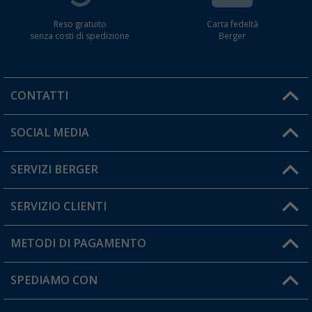
Reso gratuito
Carta fedeltà
senza costi di spedizione
Berger
CONTATTI
Orari di apertura del servizio:
SOCIAL MEDIA
Lun. - Ven.: 08:00 - 17:00
SERVIZI BERGER
Hai una domanda?
SERVIZIO CLIENTI
Diventare rivenditori
Il mio Account
METODI DI PAGAMENTO
Informazioni sulla spedizione
I miei Preferiti
Resi
SPEDIAMO CON
Carta fedeltà Berger
Stato del mio ordine