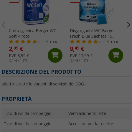
Carta igienica Berger WC
Disgregante WC Berger
Soft 4 rotoli
Fresh Blue Sachets 15
capsule
(Più di 100)
(Più di 100)
2,
€
9,
€
99
49
PVP 3,99 €
PVP 17,99 €
(0,
75
€ / 1 ST)
(0,
63
€ / 1 ST)
(
DESCRIZIONE DEL PRODOTTO
adatto a tutte le varianti di servizio del SOG I.
PROPRIETÀ
Tipo di wc da campeggio
Ventilazione toilette
Tipo di wc da campeggio
Accessori per la toilette