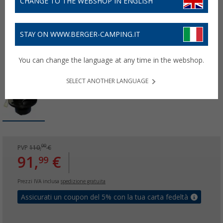
CHANGE TO THE WEBSHOP IN ENGLISH
STAY ON WWW.BERGER-CAMPING.IT
You can change the language at any time in the webshop.
SELECT ANOTHER LANGUAGE
00
PVP
110,
€
91,
€
99
Prezzi IVA inclusa
spedizione gratuita
Assicurati un coupon del 5% con la tua carta fedeltà