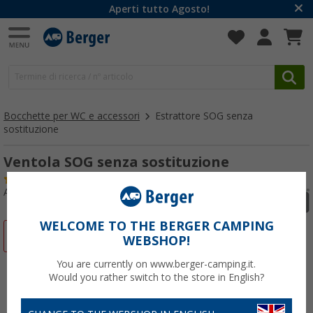
Aperti tutto Agosto!
Bocchette per WC e accessori
Estrattore SOG senza
sostituzione
Ventola SOG senza sostituzione
(30)
Articolo n: 222850
WELCOME TO THE BERGER CAMPING
-16%
WEBSHOP!
You are currently on www.berger-camping.it.
Would you rather switch to the store in English?