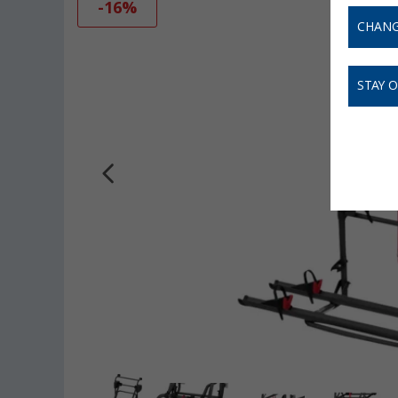
-16%
CHANG
STAY 