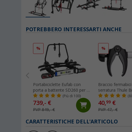
POTREBBERO INTERESSARTI ANCHE
%
%
Portabiciclette Eufab con
Braccio fermabici
porta a battente SD260 per 2
serratura Thule B
biciclette nero
argento 12 cm
(Più di 100)
(8
739,- €
40,
€
99
PVP 849,- €
PVP 47,- €
CARATTERISTICHE DELL'ARTICOLO