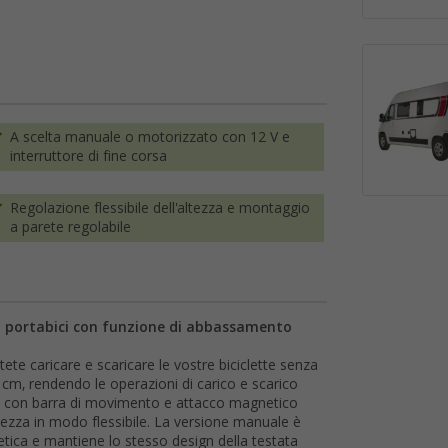
A scelta manuale o motorizzato con 12 V e
interruttore di fine corsa
Regolazione flessibile dell'altezza e montaggio
a parete regolabile
o portabici con funzione di abbassamento
tete caricare e scaricare le vostre biciclette senza
7 cm, rendendo le operazioni di carico e scarico
nte con barra di movimento e attacco magnetico
tezza in modo flessibile. La versione manuale è
tica e mantiene lo stesso design della testata