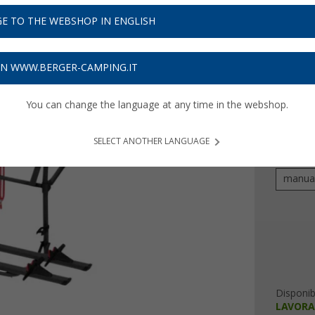
PVP
1.104
923
E TO THE WEBSHOP IN ENGLISH
Prezzi IVA 
ON WWW.BERGER-CAMPING.IT
27,69
€ 
You can change the language at any time in the webshop.
Colore
SELECT ANOTHER LANGUAGE
Versione
manua
Disponibi
LAVORA