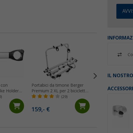
AVV
INFORMAZ
Co
IL NOSTRO
 con
Portabici da timone Berger
Portabici da timo
ACCESSOR
ike Holder
Premium 2 XL per 2 biciclette
Super XL per 2 bici
e per E-Bike argento
adatto per E-Bike
0)
(29)
(19)
159,- €
89,
€
99