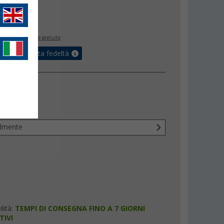
00
,
€
,
€
00
inclusa
spedizione gratuita
sulla tua carta fedeltà
lmente
lità:
TEMPI DI CONSEGNA FINO A 7 GIORNI
TIVI