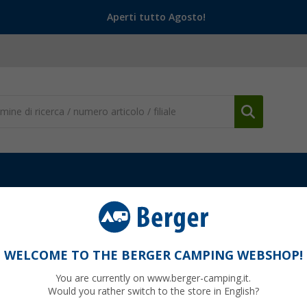
Aperti tutto Agosto!
Portabici posteriore
Fiamma Carry-Bike Lift 77 portabici Abbassa
Abbassabile di 77 cm per 2 biciclette / e-bike
WELCOME TO THE BERGER CAMPING WEBSHOP!
You are currently on www.berger-camping.it.
Would you rather switch to the store in English?