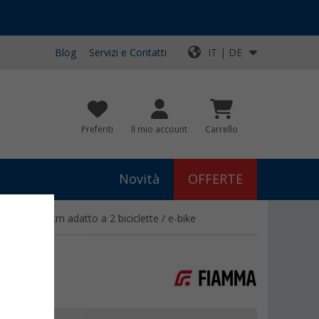
Blog
Servizi e Contatti
IT | DE
Preferiti
Il mio account
Carrello
Novità
OFFERTE
bile di 77 cm adatto a 2 biciclette / e-bike