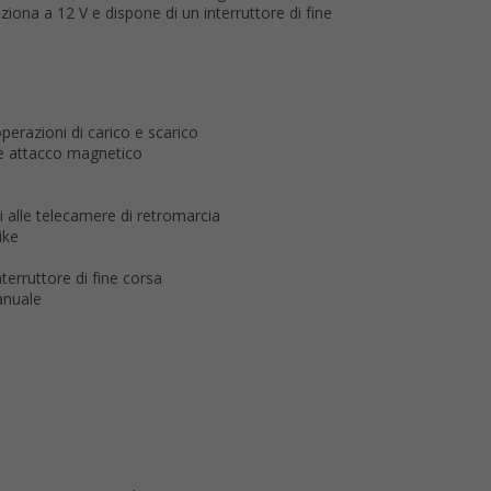
iona a 12 V e dispone di un interruttore di fine
perazioni di carico e scarico
 e attacco magnetico
i alle telecamere di retromarcia
ike
terruttore di fine corsa
anuale