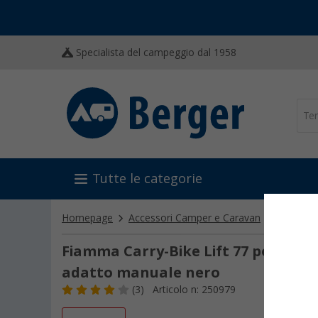
Specialista del campeggio dal 1958
Tutte le categorie
Homepage
Accessori Camper e Caravan
Portabici
Fiamma Carry-Bike Lift 77 portabici 
adatto manuale nero
(3)
Articolo n: 250979