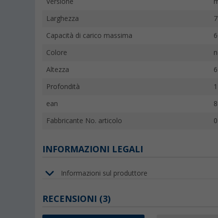
Versione
m
Larghezza
7
Capacità di carico massima
6
Colore
n
Altezza
6
Profondità
1
ean
8
Fabbricante No. articolo
0
INFORMAZIONI LEGALI
Informazioni sul produttore
RECENSIONI
(3)