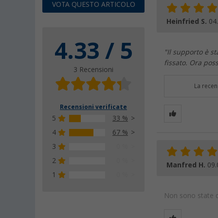
VOTA QUESTO ARTICOLO
Heinfried S.
04
4.33 / 5
"Il supporto è s
fissato. Ora poss
3 Recensioni
La recen
Recensioni verificate
5
33 %
4
67 %
3
0 %
2
0 %
Manfred H.
09.
1
0 %
Non sono state da