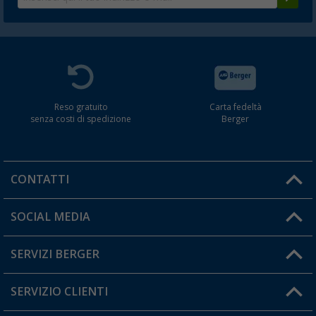
Reso gratuito
Carta fedeltà
senza costi di spedizione
Berger
CONTATTI
Orari di apertura del servizio:
SOCIAL MEDIA
Lun. - Ven.: 08:00 - 17:00
SERVIZI BERGER
Hai una domanda?
SERVIZIO CLIENTI
Diventare rivenditori