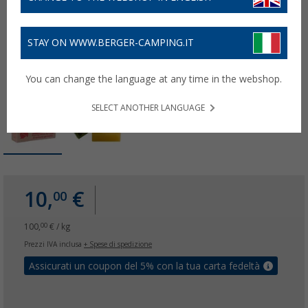
STAY ON WWW.BERGER-CAMPING.IT
You can change the language at any time in the webshop.
SELECT ANOTHER LANGUAGE
10,
€
00
100,
€ / kg
00
Prezzi IVA inclusa
+ Spese di spedizione
Assicurati un coupon del 5% con la tua carta fedeltà