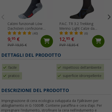
Calzini funzionali Löw
P.A.C. TR 3.2 Trekking
Dachstein confezione
Merino Light Calze da
doppia
donna
(40)
(6)
9,
€
12,
€
95
95
PVP 19,95 €
PVP 18,95 €
DETTAGLI DEL PRODOTTO
facile
rispettoso dell'ambiente
pratico
superficie idrorepellente
DESCRIZIONE DEL PRODOTTO
Impregnazione di cera ecologica sviluppata da Fjällräven per
abbigliamento in G-1000®. Contiene paraffina e cera d'api. Per
impregnare l'indumento, strofinare la cera nell'indumento e