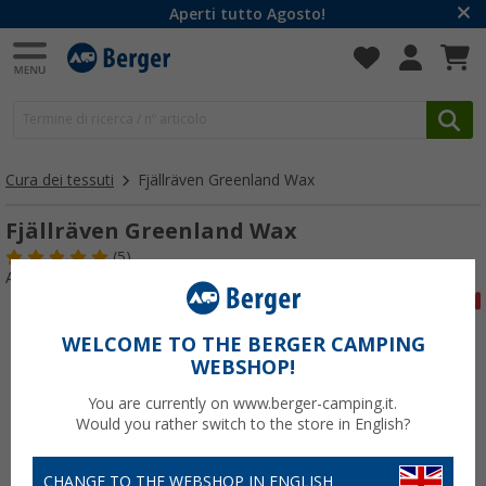
Aperti tutto Agosto!
Cura dei tessuti
Fjällräven Greenland Wax
Fjällräven Greenland Wax
(5)
Articolo n: 316060
WELCOME TO THE BERGER CAMPING
WEBSHOP!
You are currently on www.berger-camping.it.
Would you rather switch to the store in English?
CHANGE TO THE WEBSHOP IN ENGLISH