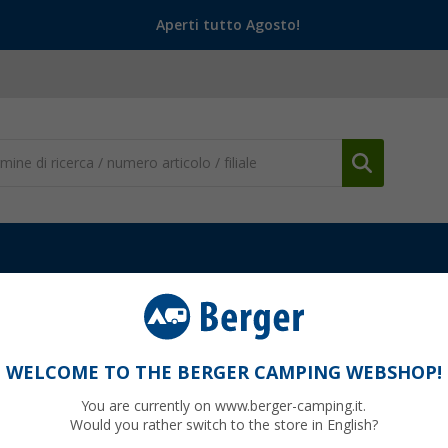
Aperti tutto Agosto!
Giacche da donna
Fjällräven Stina Donna Giacca in pile
Stina
WELCOME TO THE BERGER CAMPING WEBSHOP!
You are currently on www.berger-camping.it.
Would you rather switch to the store in English?
9
PVP
159,