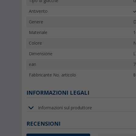
Tipo di giacche
G
Antivento
Genere
D
Materiale
1
Colore
N
Dimensione
L
ean
7
Fabbricante No. articolo
8
INFORMAZIONI LEGALI
Informazioni sul produttore
RECENSIONI