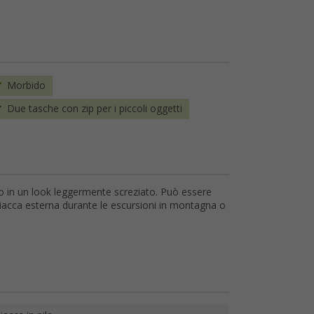
Morbido
Due tasche con zip per i piccoli oggetti
ato in un look leggermente screziato. Può essere
iacca esterna durante le escursioni in montagna o