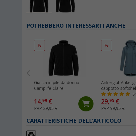
POTREBBERO INTERESSARTI ANCHE
%
%
Giacca in pile da donna
Ankerglut Ankergl
Camplife Claire
cappotto softshe
(5
14,
€
29,
€
99
95
PVP 29,95 €
PVP 99,95 €
CARATTERISTICHE DELL'ARTICOLO