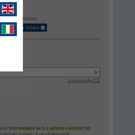
,
€
95
inclusa
spedizione gratuita
ulla tua carta fedeltà
one
Größentabelle
lità:
DISPONIBILE IN 2-3 GIORNI LAVORATIVI
n piccolo numero di pezzi disponibili