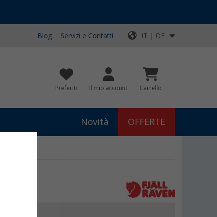
Blog
Servizi e Contatti
IT | DE
Preferiti
Il mio account
Carrello
Novità
OFFERTE
5
€