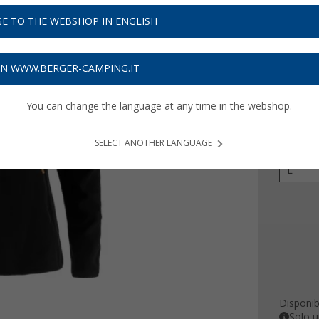
134
E TO THE WEBSHOP IN ENGLISH
Prezzi IVA 
4,05
€ s
ON WWW.BERGER-CAMPING.IT
You can change the language at any time in the webshop.
Colore
SELECT ANOTHER LANGUAGE
Dimensi
L
Disponibi
Solo u