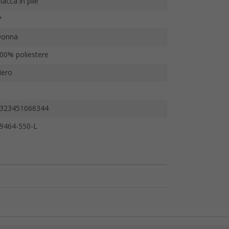
iacca in pile
onna
00% poliestere
ero
323451066344
9464-550-L