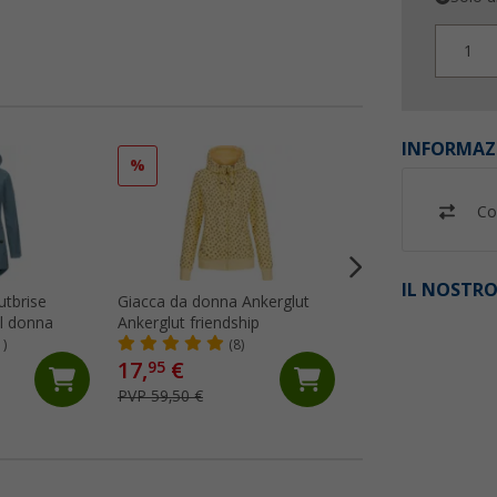
1
INFORMAZ
%
%
Co
IL NOSTRO
utbrise
Giacca da donna Ankerglut
Giacca ibrida Rega
ll donna
Ankerglut friendship
Andreson da donn
1)
(8)
(20)
17,
€
39,
€
95
95
PVP 59,50 €
PVP 100,- €