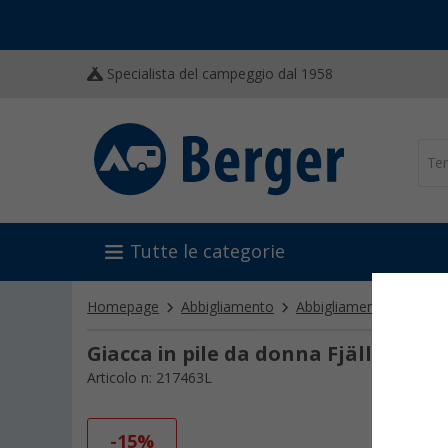
Specialista del campeggio dal 1958
Tutte le categorie
Homepage
Abbigliamento
Abbigliamento donna
Giacca in pile da donna Fjällräven 
Articolo n: 217463L
-15%