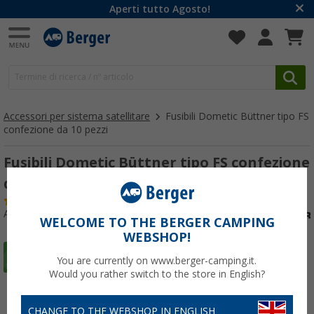
Aperti tutto Agosto!
Accessori per sistema satellitare
Fusibili Dometic Büttner tipo FS
confezione da 10 pezzi
Fusibili Dometic Büttner tipo FS confezione
da 10 pezzi
(25)
Articolo n: 236480
WELCOME TO THE BERGER CAMPING
WEBSHOP!
You are currently on www.berger-camping.it.
Would you rather switch to the store in English?
CHANGE TO THE WEBSHOP IN ENGLISH