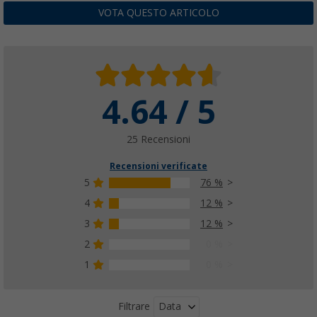
10,
€
99
VOTA QUESTO ARTICOLO
4.64 / 5
Portafusibile Dometic Büttner FS-6
(8)
16,
€
99
25 Recensioni
Recensioni verificate
5
76 %
4
12 %
3
12 %
2
0 %
1
0 %
Data
Filtrare