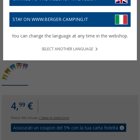
STAY ON WWW.BERGER-CAMPING.IT
You can change the language at any time in the webshop.
SELECT ANOTHER LANGUAGE
4,
€
99
Prezzi IVA inclusa
+ Spese di spedizione
Assicurati un coupon del 5% con la tua carta fedeltà