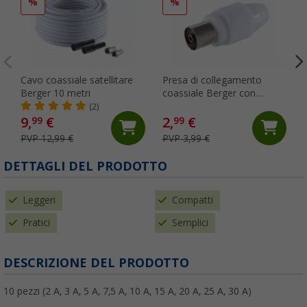
%
%
Cavo coassiale satellitare
Presa di collegamento
Berger 10 metri
coassiale Berger con
fissaggio a vite
(2)
9,
€
2,
€
99
99
PVP 12,99 €
PVP 3,99 €
DETTAGLI DEL PRODOTTO
Leggeri
Compatti
Pratici
Semplici
DESCRIZIONE DEL PRODOTTO
10 pezzi (2 A, 3 A, 5 A, 7,5 A, 10 A, 15 A, 20 A, 25 A, 30 A)