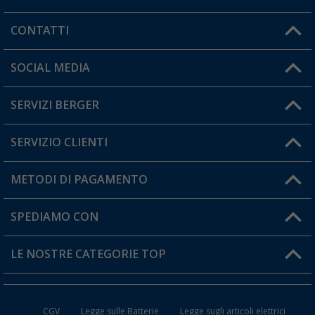
CONTATTI
Orari di apertura del servizio:
SOCIAL MEDIA
Lun. - Ven.: 08:00 - 17:00
SERVIZI BERGER
Hai una domanda?
SERVIZIO CLIENTI
Diventare rivenditori
Il mio Account
METODI DI PAGAMENTO
Informazioni sulla spedizione
I miei Preferiti
Resi
SPEDIAMO CON
Carta fedeltà Berger
Stato del mio ordine
LE NOSTRE CATEGORIE TOP
FAQ e Contatti
Accessori per Caravan e Camper
CGV
Legge sulle Batterie
Legge sugli articoli elettrici