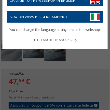
CHANGE TO THE WEBSHOP IN ENGLISH
STAY ON WWW.BERGER-CAMPING.IT
You can change the language at any time in the webshop.
SELECT ANOTHER LANGUAGE
50
PVP
59,
€
47,
€
99
12,
€ / m
00
Prezzi IVA inclusa
+ Spese di spedizione
Assicurati un coupon del 5% con la tua carta fedeltà