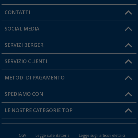
CONTATTI
Orari di apertura del servizio:
SOCIAL MEDIA
Lun. - Ven.: 08:00 - 17:00
SERVIZI BERGER
Hai una domanda?
SERVIZIO CLIENTI
Diventare rivenditori
Il mio Account
METODI DI PAGAMENTO
Informazioni sulla spedizione
I miei Preferiti
Resi
SPEDIAMO CON
Carta fedeltà Berger
Stato del mio ordine
LE NOSTRE CATEGORIE TOP
FAQ e Contatti
Accessori per Caravan e Camper
CGV
Legge sulle Batterie
Legge sugli articoli elettrici