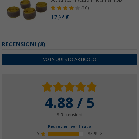
Set strisce in velcro Hindermann SB
(10)
12,
€
99
RECENSIONI
(8)
VOTA QUESTO ARTICOLO
4.88 / 5
8 Recensioni
Recensioni verificate
5
88 %