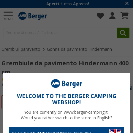
Aperti tutto Agosto!
Grembiuli paravento
Gonna da pavimento Hindermann
Grembiule da pavimento Hindermann 400
cm
(8)
Articolo n: 245420
WELCOME TO THE BERGER CAMPING
-19%
WEBSHOP!
You are currently on www.berger-camping.it.
Would you rather switch to the store in English?