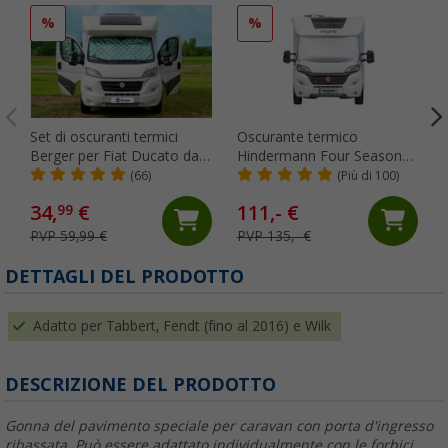
%
%
Set di oscuranti termici
Oscurante termico
Berger per Fiat Ducato dal
Hindermann Four Seasons
2006 3 pezzi
VW Crafter dal 2017
(66)
(Più di 100)
34,
€
111,- €
99
PVP 59,99 €
PVP 135,- €
(
DETTAGLI DEL PRODOTTO
Adatto per Tabbert, Fendt (fino al 2016) e Wilk
DESCRIZIONE DEL PRODOTTO
Gonna del pavimento speciale per caravan con porta d'ingresso
ribassata. Può essere adattato individualmente con le forbici.