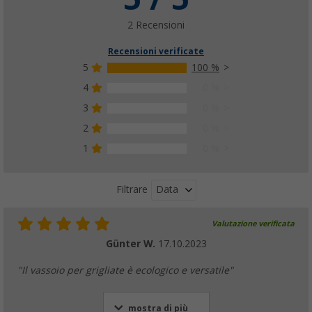
2 Recensioni
Recensioni verificate
5
100 %
4
0 %
3
0 %
2
0 %
1
0 %
Data
Filtrare
Valutazione verificata
Günter W.
17.10.2023
"Il vassoio per grigliate è ecologico e versatile"
mostra di più