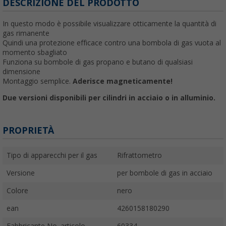
DESCRIZIONE DEL PRODOTTO
In questo modo è possibile visualizzare otticamente la quantità di
gas rimanente
Quindi una protezione efficace contro una bombola di gas vuota al
momento sbagliato
Funziona su bombole di gas propano e butano di qualsiasi
dimensione
Montaggio semplice.
Aderisce magneticamente!
Due versioni disponibili per cilindri in acciaio o in alluminio.
PROPRIETÀ
Tipo di apparecchi per il gas
Rifrattometro
Versione
per bombole di gas in acciaio
Colore
nero
ean
4260158180290
Fabbricante No. articolo
60334