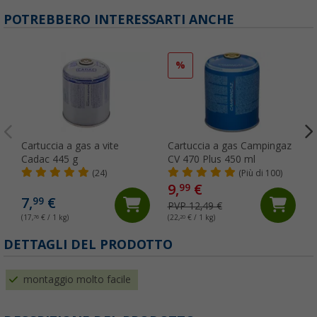
POTREBBERO INTERESSARTI ANCHE
%
Cartuccia a gas a vite
Cartuccia a gas Campingaz
Cadac 445 g
CV 470 Plus 450 ml
(24)
(Più di 100)
9,
€
99
7,
€
99
PVP 12,49 €
(17,
76
€ / 1 kg)
(22,
20
€ / 1 kg)
(
DETTAGLI DEL PRODOTTO
montaggio molto facile