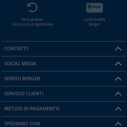
Reso gratuito
Carta fedeltà
senza costi di spedizione
Berger
CONTATTI
Orari di apertura del servizio:
SOCIAL MEDIA
Lun. - Ven.: 08:00 - 17:00
SERVIZI BERGER
Hai una domanda?
SERVIZIO CLIENTI
Diventare rivenditori
Il mio Account
METODI DI PAGAMENTO
Informazioni sulla spedizione
I miei Preferiti
Resi
SPEDIAMO CON