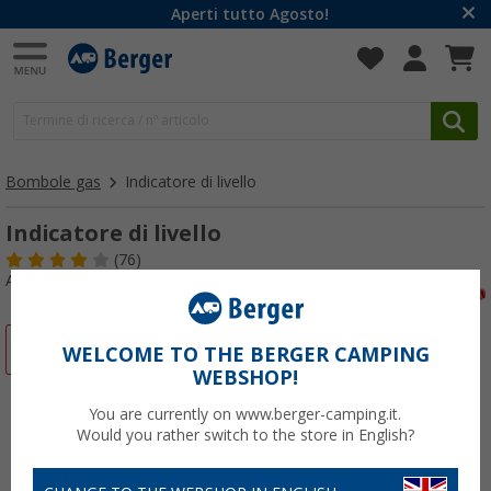
Aperti tutto Agosto!
Bombole gas
Indicatore di livello
Indicatore di livello
(76)
Articolo n: 113660
-50%
WELCOME TO THE BERGER CAMPING
WEBSHOP!
You are currently on www.berger-camping.it.
Would you rather switch to the store in English?