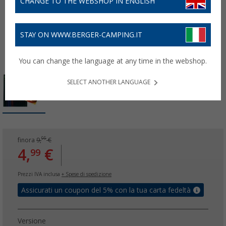
CHANGE TO THE WEBSHOP IN ENGLISH
STAY ON WWW.BERGER-CAMPING.IT
You can change the language at any time in the webshop.
SELECT ANOTHER LANGUAGE
99
finora
9,
€
4,
€
99
Prezzi IVA inclusa
+ Spese di spedizione
Assicurati un coupon del 5% con la tua carta fedeltà
Versione