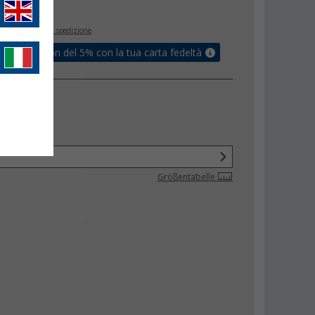
€
inclusa
+ Spese di spedizione
ati un coupon del 5% con la tua carta fedeltà
one
Größentabelle