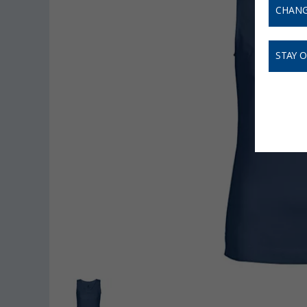
CHANG
STAY 