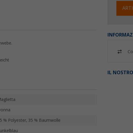
ARTI
INFORMAZ
ewebe.
Co
eicht
IL NOSTRO
aglietta
onna
5 % Polyester, 35 % Baumwolle
unkelblau