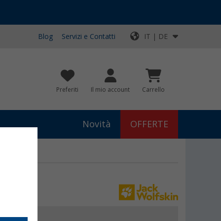
Blog
Servizi e Contatti
IT | DE
Preferiti
Il mio account
Carrello
Novità
OFFERTE