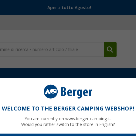
Aperti tutto Agosto!
Camicie, maglie e maglioni
Jack Wolfskin Damen Tanktop
WELCOME TO THE BERGER CAMPING WEBSHOP!
You are currently on www.berger-camping.it.
Would you rather switch to the store in English?