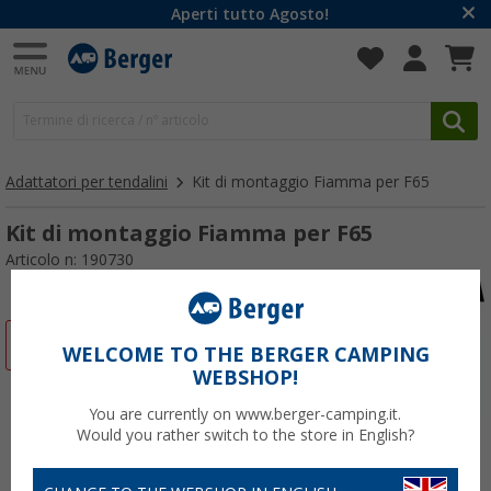
Aperti tutto Agosto!
Adattatori per tendalini
Kit di montaggio Fiamma per F65
Kit di montaggio Fiamma per F65
Articolo n: 190730
-20%
WELCOME TO THE BERGER CAMPING
WEBSHOP!
You are currently on www.berger-camping.it.
Would you rather switch to the store in English?