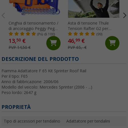
Cinghia di tensionamento /
Asta di tensione Thule
di ancoraggio Peggy Peg
Tension Rafter G2 per
Tie Strap per tendalini
Omnistor
(Più di 100)
(99)
4900/5002/5003/5200 250
13,
€
46,
€
50
99
cm
PVP 14,50 €
PVP 65,- €
DESCRIZIONE DEL PRODOTTO
Fiamma Adattatore F 65 Kit Sprinter Roof Rail
Per il tipo: F65
Anno di fabbricazione: 2006/06
Modello del veicolo: Mercedes Sprinter (2006 - ...)
Peso lordo: 2647 g
PROPRIETÀ
Tipo di accessori per tendalino
Adattatore per tendalini