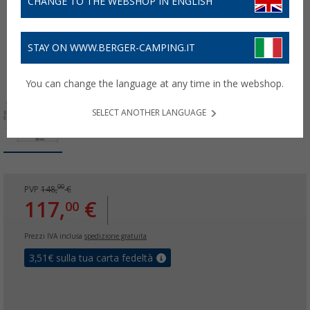
CHANGE TO THE WEBSHOP IN ENGLISH
STAY ON WWW.BERGER-CAMPING.IT
You can change the language at any time in the webshop.
SELECT ANOTHER LANGUAGE
00
PVP
148,
€
117,
€
00
Prezzi IVA inclusa
spedizione gratuita
3,51
€ sulla tua carta fedeltà