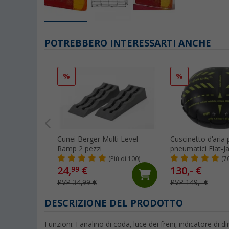
POTREBBERO INTERESSARTI ANCHE
%
%
Cunei Berger Multi Level
Cuscinetto d'aria 
Ramp 2 pezzi
pneumatici Flat-
2.0 per veicoli fin
(Più di 100)
(7
tonnellate e fino
24,
€
130,- €
99
larghezza del pn
PVP 34,99 €
PVP 149,- €
DESCRIZIONE DEL PRODOTTO
Funzioni: Fanalino di coda, luce dei freni, indicatore di 