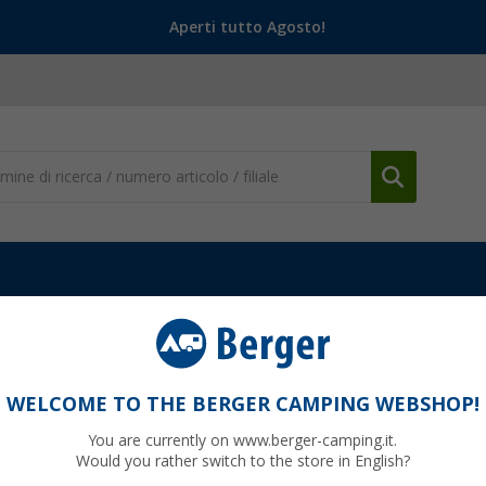
Aperti tutto Agosto!
ura veicolo
Luci veicolo
Luce posteriore da incasso
WELCOME TO THE BERGER CAMPING WEBSHOP!
You are currently on www.berger-camping.it.
Would you rather switch to the store in English?
55
PVP
56,