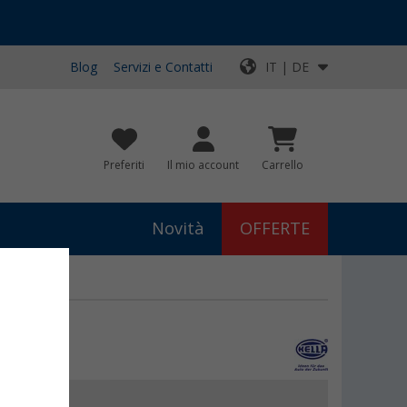
Blog
Servizi e Contatti
IT | DE
Preferiti
Il mio account
Carrello
Novità
OFFERTE
€