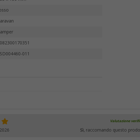
osso
aravan
amper
082300170351
SD004460-011
Valutazione verif
.2026
Sì
, raccomando questo prodo