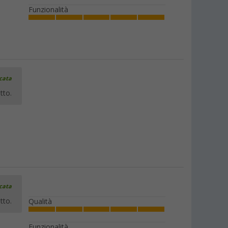
Funzionalità
icata
tto.
icata
tto.
Qualità
Funzionalità