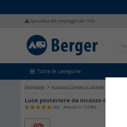
Specialista del campeggio dal 1958
Tutte le categorie
Homepage
Accessori Camper e Caravan
Attrezzat
Luce posteriore da incasso destra
(45)
Articolo n: 152380
-20%