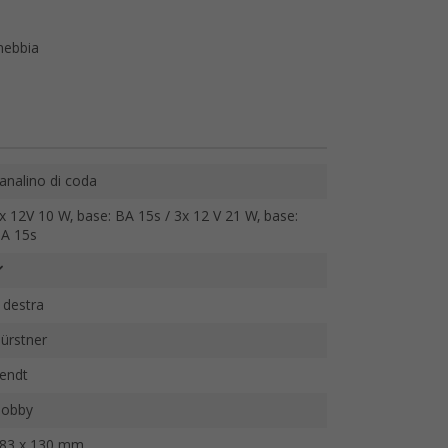
nebbia
analino di coda
x 12V 10 W, base: BA 15s / 3x 12 V 21 W, base:
A 15s
 destra
ürstner
endt
obby
83 x 130 mm