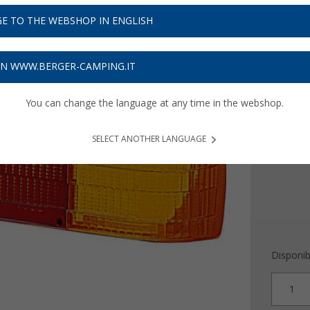
44,
9
E TO THE WEBSHOP IN ENGLISH
Prezzi IVA 
Assicur
ON WWW.BERGER-CAMPING.IT
You can change the language at any time in the webshop.
Versione
a dest
SELECT ANOTHER LANGUAGE
Disponibi
1