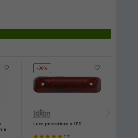
-30%
o
Luce posteriore a LED
Fanal
n e
con lu
(17)