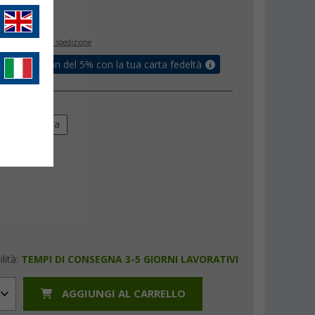
€
9
inclusa
+ Spese di spedizione
ati un coupon del 5% con la tua carta fedeltà
 dispositivo
ra
sinistra
lità:
TEMPI DI CONSEGNA 3-5 GIORNI LAVORATIVI
AGGIUNGI AL CARRELLO