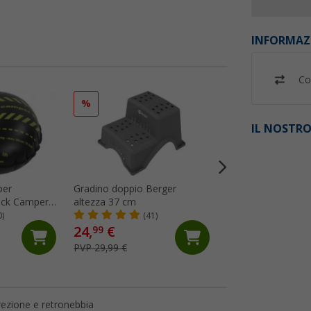
INFORMAZ
Co
%
IL NOSTRO
per
Gradino doppio Berger
Gradino doppio pi
Jack Camper
altezza 37 cm
Berger nero
o a 6
0)
(41)
(20)
 a 305 mm di
24,
€
99
eumatico
69,
€
99
PVP 29,99 €
direzione e retronebbia