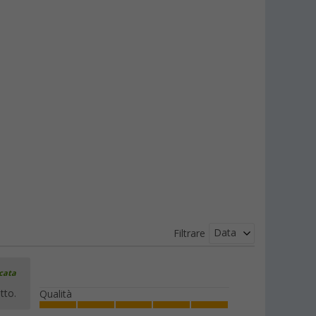
Data
Filtrare
icata
tto.
Qualità