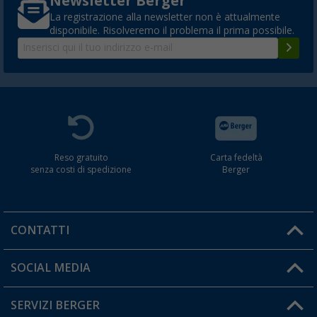
Newsletter Berger
La registrazione alla newsletter non è attualmente
disponibile. Risolveremo il problema il prima possibile.
Reso gratuito
Carta fedeltà
senza costi di spedizione
Berger
CONTATTI
Orari di apertura del servizio:
SOCIAL MEDIA
Lun. - Ven.: 08:00 - 17:00
SERVIZI BERGER
Hai una domanda?