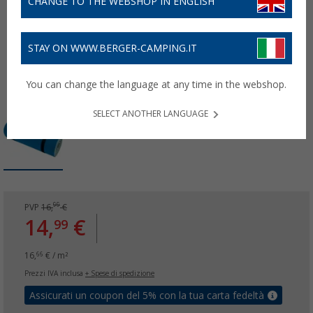
CHANGE TO THE WEBSHOP IN ENGLISH
STAY ON WWW.BERGER-CAMPING.IT
You can change the language at any time in the webshop.
SELECT ANOTHER LANGUAGE
99
PVP
16,
€
14,
€
99
16,
€ / m²
66
Prezzi IVA inclusa
+ Spese di spedizione
Assicurati un coupon del 5% con la tua carta fedeltà