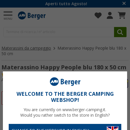
Aperti tutto Agosto!
Materassini da campeggio
Materassino Happy People blu 180 x
50 cm
Materassino Happy People blu 180 x 50 cm
(21)
Articolo n: 501990
WELCOME TO THE BERGER CAMPING
-11%
WEBSHOP!
You are currently on www.berger-camping.it.
Would you rather switch to the store in English?