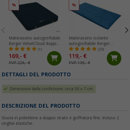
%
%
Materassino autogonfiabile
Materassino isolante
Berger VelvetCloud doppio
autogonfiabile Berger
200 x 140 cm
Premium doppio 200 x 130
(1)
(20)
x 10 cm blu
169,- €
119,- €
PVP 229,- €
PVP 139,- €
DETTAGLI DEL PRODOTTO
Dimensioni della confezione: circa 50 x 7 cm
DESCRIZIONE DEL PRODOTTO
Stuoia in polietilene a doppio strato e goffratura fine. Incluso 2
cinghie elastiche.