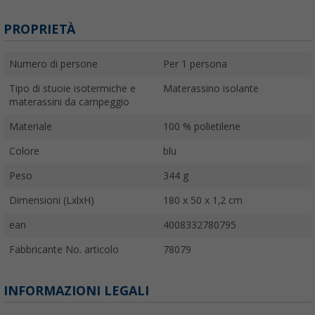
PROPRIETÀ
Numero di persone
Per 1 persona
Tipo di stuoie isotermiche e
Materassino isolante
materassini da campeggio
Materiale
100 % polietilene
Colore
blu
Peso
344 g
Dimensioni (LxlxH)
180 x 50 x 1,2 cm
ean
4008332780795
Fabbricante No. articolo
78079
INFORMAZIONI LEGALI