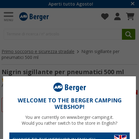
Aperti tutto Agosto!
Primo soccorso e sicurezza stradale
Nigrin sigillante per
pneumatici 500 ml
Nigrin sigillante per pneumatici 500 ml
(3)
Articolo n: 217360
WELCOME TO THE BERGER CAMPING
-21%
WEBSHOP!
You are currently on www.berger-camping.it.
Would you rather switch to the store in English?