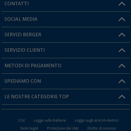
CONTATTI
Orari di apertura del servizio:
SOCIAL MEDIA
Lun. - Ven.: 08:00 - 17:00
SERVIZI BERGER
Hai una domanda?
SERVIZIO CLIENTI
Diventare rivenditori
Il mio Account
METODI DI PAGAMENTO
Informazioni sulla spedizione
I miei Preferiti
Resi
SPEDIAMO CON
Carta fedeltà Berger
Stato del mio ordine
LE NOSTRE CATEGORIE TOP
FAQ e Contatti
Accessori per Caravan e Camper
CGV
Legge sulle Batterie
Legge sugli articoli elettrici
WC da Campeggio
Note legali
Protezione dei dati
Diritto di recesso