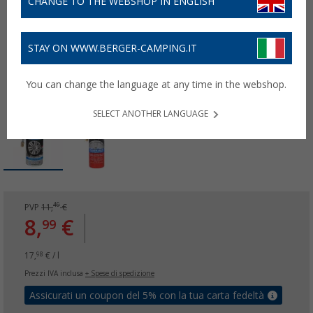
CHANGE TO THE WEBSHOP IN ENGLISH
STAY ON WWW.BERGER-CAMPING.IT
You can change the language at any time in the webshop.
SELECT ANOTHER LANGUAGE
49
PVP
11,
€
8,
€
99
17,
€ / l
98
Prezzi IVA inclusa
+ Spese di spedizione
Assicurati un coupon del 5% con la tua carta fedeltà