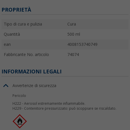
PROPRIETÀ
Tipo di cura e pulizia
Cura
Quantità
500 ml
ean
4008153740749
Fabbricante No. articolo
74074
INFORMAZIONI LEGALI
Avvertenze di sicurezza
Pericolo
H222
-
Aerosol estremamente infiammabile.
H229
-
Contenitore pressurizzato: può scoppiare se riscaldato.