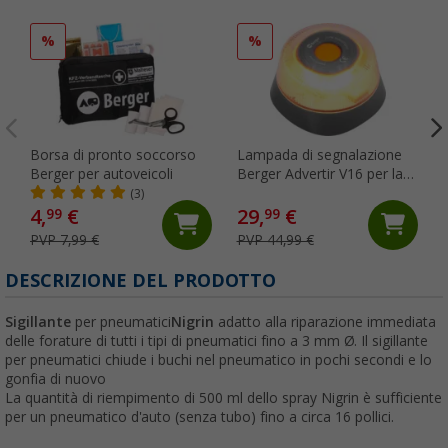
%
%
Borsa di pronto soccorso
Lampada di segnalazione
Berger per autoveicoli
Berger Advertir V16 per la
Spagna
(3)
4,
€
29,
€
99
99
PVP 7,99 €
PVP 44,99 €
DESCRIZIONE DEL PRODOTTO
Sigillante
per pneumatici
Nigrin
adatto alla riparazione immediata
delle forature di tutti i tipi di pneumatici fino a 3 mm Ø. Il sigillante
per pneumatici chiude i buchi nel pneumatico in pochi secondi e lo
gonfia di nuovo
La quantità di riempimento di 500 ml dello spray Nigrin è sufficiente
per un pneumatico d'auto (senza tubo) fino a circa 16 pollici.