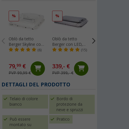
%
%
%
Oblò da tetto
Oblò da tetto
Estorfer E 151
Berger Skyline con
Berger con LED,
Profilo di
zanzariera e tenda
zanzariera e tenda
riempimento in
(6)
(15)
(45
oscurante 40 x 40
oscurante 70 x 50
PVC, larghezza 11
cm trasparente
cm trasparente
mm, venduto al
1,
€
99
79,
€
339,- €
99
metro, bianco
PVP 4,99 €
PVP 99,99 €
PVP 399,- €
(1,
99
€ / 1 m²)
DETTAGLI DEL PRODOTTO
Telaio di colore
Bordo di
bianco
protezione da
neve e spruzzi
Può essere
Pratico
montato su