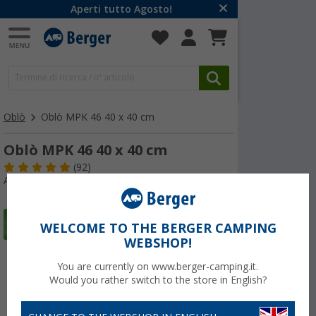
Aperti tutto Agosto!
Oblò
Oblò MPK 46 40 x 40 cm
Oblò MPK 46 40 x 40 cm
(92)
Articolo n: 177640
WELCOME TO THE BERGER CAMPING
WEBSHOP!
You are currently on www.berger-camping.it.
Would you rather switch to the store in English?