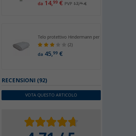
14,
€
99
da
PVP
17,
€
75
Telo protettivo Hindermann per oblò
(2)
45,
€
99
da
RECENSIONI
(92)
VOTA QUESTO ARTICOLO