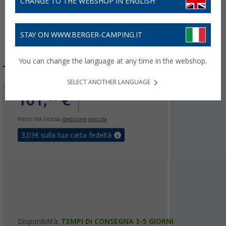
CHANGE TO THE WEBSHOP IN ENGLISH
STAY ON WWW.BERGER-CAMPING.IT
You can change the language at any time in the webshop.
SELECT ANOTHER LANGUAGE
101,
€
00
Prezzi IVA inclusa
spedizione gratuita
3,03
€ sulla tua carta fedeltà
Disponibilità:
TEMPI DI CONSEGNA 3-5 GIORNI