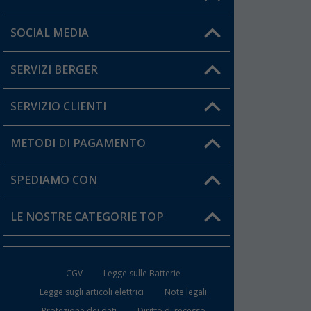
Orari di apertura del servizio:
SOCIAL MEDIA
Lun. - Ven.: 08:00 - 17:00
SERVIZI BERGER
Hai una domanda?
SERVIZIO CLIENTI
Diventare rivenditori
Il mio Account
METODI DI PAGAMENTO
Informazioni sulla spedizione
I miei Preferiti
Resi
SPEDIAMO CON
Carta fedeltà Berger
Stato del mio ordine
LE NOSTRE CATEGORIE TOP
FAQ e Contatti
Accessori per Caravan e Camper
CGV
Legge sulle Batterie
WC da Campeggio
Legge sugli articoli elettrici
Note legali
Protezione dei dati
Diritto di recesso