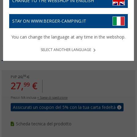
CHANGE TO THE WEBSHOP IN ENGLISH
STAY ON WWW.BERGER-CAMPING.IT
You can change the language at any time in the webshop.
SELECT ANOTHER LANGUAGE
99
PVP
29,
€
27,
€
99
Prezzi IVA inclusa
+ Spese di spedizione
Assicurati un coupon del 5% con la tua carta fedeltà
Scheda tecnica del prodotto