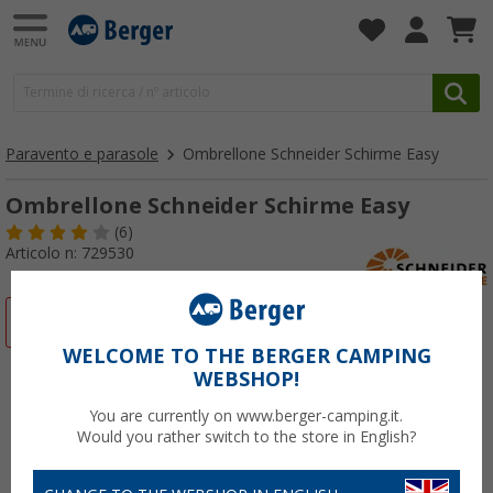
Paravento e parasole
Ombrellone Schneider Schirme Easy
Ombrellone Schneider Schirme Easy
(6)
Articolo n: 729530
-6%
WELCOME TO THE BERGER CAMPING
WEBSHOP!
You are currently on www.berger-camping.it.
Would you rather switch to the store in English?