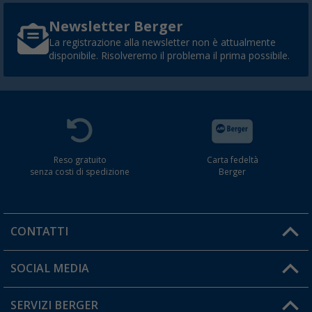
Newsletter Berger
La registrazione alla newsletter non è attualmente
disponibile. Risolveremo il problema il prima possibile.
Reso gratuito
Carta fedeltà
senza costi di spedizione
Berger
CONTATTI
Orari di apertura del servizio:
SOCIAL MEDIA
Lun. - Ven.: 08:00 - 17:00
SERVIZI BERGER
Hai una domanda?