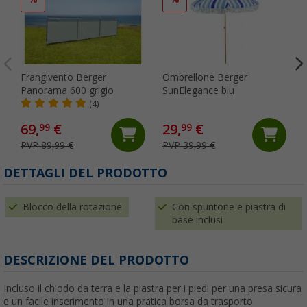
Frangivento Berger
Ombrellone Berger
Panorama 600 grigio
SunElegance blu
(4)
69,
€
29,
€
99
99
PVP 89,99 €
PVP 39,99 €
(
DETTAGLI DEL PRODOTTO
Blocco della rotazione
Con spuntone e piastra di
base inclusi
DESCRIZIONE DEL PRODOTTO
Incluso il chiodo da terra e la piastra per i piedi per una presa sicura
e un facile inserimento in una pratica borsa da trasporto