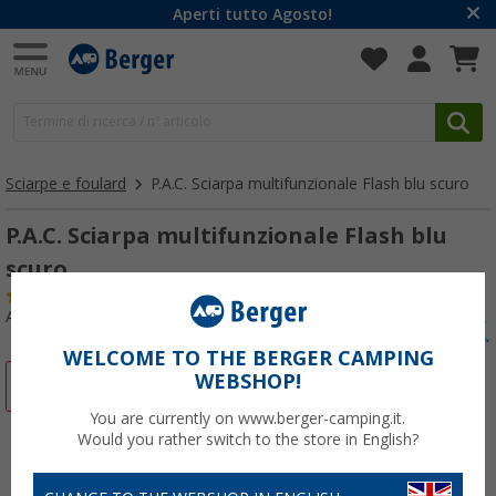
Aperti tutto Agosto!
Sciarpe e foulard
P.A.C. Sciarpa multifunzionale Flash blu scuro
P.A.C. Sciarpa multifunzionale Flash blu
scuro
(4)
Articolo n: 802040
WELCOME TO THE BERGER CAMPING
WEBSHOP!
-41%
You are currently on www.berger-camping.it.
Would you rather switch to the store in English?