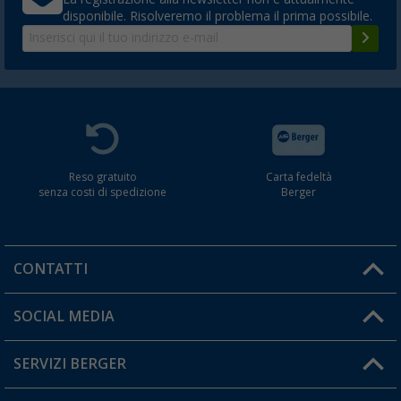
disponibile. Risolveremo il problema il prima possibile.
Reso gratuito
Carta fedeltà
senza costi di spedizione
Berger
CONTATTI
Orari di apertura del servizio:
SOCIAL MEDIA
Lun. - Ven.: 08:00 - 17:00
SERVIZI BERGER
Hai una domanda?