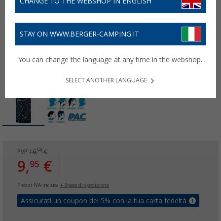
CHANGE TO THE WEBSHOP IN ENGLISH
STAY ON WWW.BERGER-CAMPING.IT
You can change the language at any time in the webshop.
SELECT ANOTHER LANGUAGE
95
PVP
16,
€
9,
€
95
Prezzi IVA inclusa
+ Spese di spedizione
Assicurati un coupon del 5% con la tua carta fedeltà