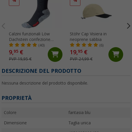
%
%
Calzini funzionali Löw
Stöhr Cap Visiera in
Dachstein confezione
neoprene sabbia
doppia
(40)
(6)
9,
€
19,
€
95
95
PVP 19,95 €
PVP 24,99 €
DESCRIZIONE DEL PRODOTTO
Nessuna descrizione del prodotto disponibile.
PROPRIETÀ
Colore
fantasia blu
Dimensione
Taglia unica