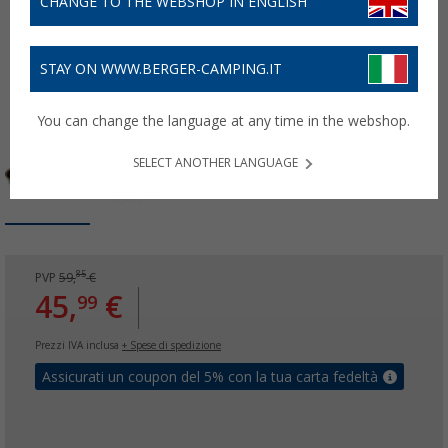
CHANGE TO THE WEBSHOP IN ENGLISH
STAY ON WWW.BERGER-CAMPING.IT
You can change the language at any time in the webshop.
SELECT ANOTHER LANGUAGE
85
PVP
59,
€
45,
€
99
Prezzi IVA inclusa
+ Spese di spedizione
Assicurati un coupon del 5% con la tua carta fedeltà