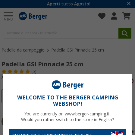
Aperti tutto Agosto!
Padelle da campeggio
Padella GSI Pinnacle 25 cm
Padella GSI Pinnacle 25 cm
(5)
Articolo n: 444980
-23%
WELCOME TO THE BERGER CAMPING
WEBSHOP!
You are currently on www.berger-camping.it.
Would you rather switch to the store in English?