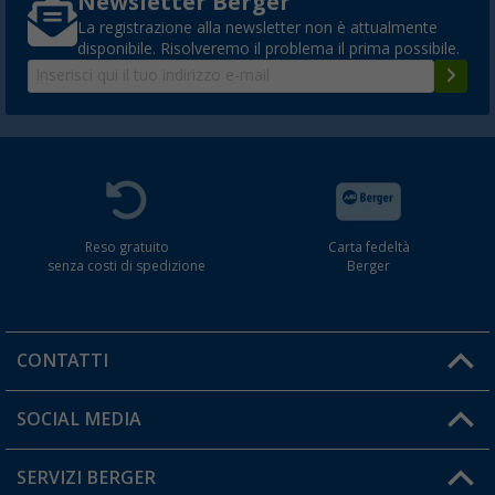
Newsletter Berger
La registrazione alla newsletter non è attualmente
disponibile. Risolveremo il problema il prima possibile.
Reso gratuito
Carta fedeltà
senza costi di spedizione
Berger
CONTATTI
Orari di apertura del servizio:
SOCIAL MEDIA
Lun. - Ven.: 08:00 - 17:00
SERVIZI BERGER
Hai una domanda?