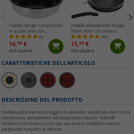
Padella Berger DeepSmoke
Padella antiaderente Berger
in acciaio inox con
Stone Rock con manico
rivestimento in ceramica
rimovibile Ø 24 cm 2 pezzi
(4)
(46)
diametro di 24 cm
16,
€
15,
€
99
99
PVP 20,99 €
PVP 25,99 €
CARATTERISTICHE DELL'ARTICOLO
DESCRIZIONE DEL PRODOTTO
Padella particolarmente leggera in alluminio anodizzato duro con il
rivestimento antiaderente estremamente robusto Teflon®
Radiance. Con base a coste per una buona stabilità e manico
pieghevole ricoperto di silicone.